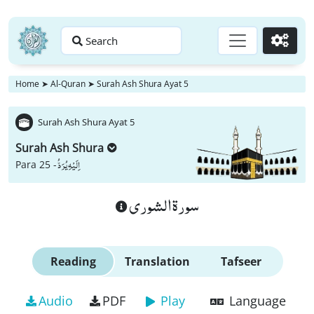
Search
Go
Home
➤
Al-Quran
➤
Surah Ash Shura Ayat 5
Surah Ash Shura Ayat 5
Surah Ash Shura
اِلَیْهِ یُرَدُّ
Para 25 -
سورة الشورى
Reading
Translation
Tafseer
Audio
PDF
Play
Language