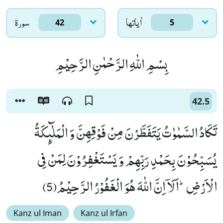
اٰياتها
سورۃ
42
5
بِسْمِ اللّٰهِ الرَّحْمٰنِ الرَّحِیْمِ
42.5
تَكَادُ السَّمٰوٰتُ یَتَفَطَّرْنَ مِنْ فَوْقِهِنَّ وَ الْمَلٰٓىٕكَةُ
یُسَبِّحُوْنَ بِحَمْدِ رَبِّهِمْ وَ یَسْتَغْفِرُوْنَ لِمَنْ فِی
الْاَرْضِؕ-اَلَاۤ اِنَّ اللّٰهَ هُوَ الْغَفُوْرُ الرَّحِیْمُ(5)
Kanz ul Iman
Kanz ul Irfan