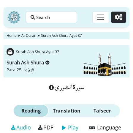
Search
Go
Home
➤
Al-Quran
➤
Surah Ash Shura Ayat 37
Surah Ash Shura Ayat 37
Surah Ash Shura
اِلَیْهِ یُرَدُّ
Para 25 -
سورة الشورى
Reading
Translation
Tafseer
Audio
PDF
Play
Language