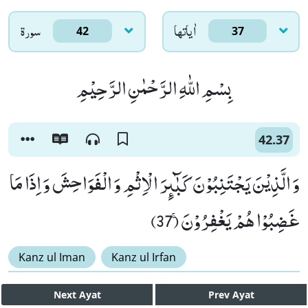
اٰياتها
سورۃ
42
37
بِسْمِ اللّٰهِ الرَّحْمٰنِ الرَّحِیْمِ
42.37
وَ الَّذِیْنَ یَجْتَنِبُوْنَ كَبٰٓىٕرَ الْاِثْمِ وَ الْفَوَاحِشَ وَ اِذَا مَا
غَضِبُوْا هُمْ یَغْفِرُوْنَۚ (37)
Kanz ul Iman
Kanz ul Irfan
Next
Ayat
Prev
Ayat