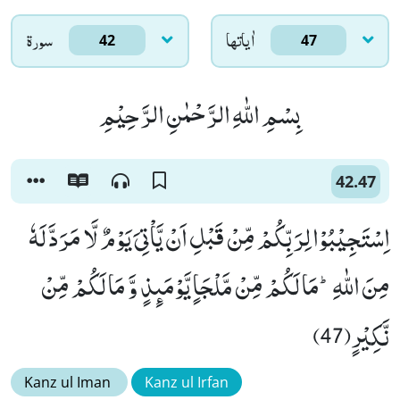
اٰياتها
سورۃ
42
47
بِسْمِ اللّٰهِ الرَّحْمٰنِ الرَّحِیْمِ
42.47
اِسْتَجِیْبُوْا لِرَبِّكُمْ مِّنْ قَبْلِ اَنْ یَّاْتِیَ یَوْمٌ لَّا مَرَدَّ لَهٗ
مِنَ اللّٰهِؕ-مَا لَكُمْ مِّنْ مَّلْجَاٍ یَّوْمَىٕذٍ وَّ مَا لَكُمْ مِّنْ
نَّكِیْرٍ(47)
Kanz ul Iman
Kanz ul Irfan