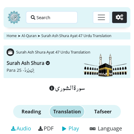
Search
Go
Home
➤
Al-Quran
➤
Surah Ash Shura Ayat 47 Urdu Translation
Surah Ash Shura Ayat 47 Urdu Translation
Surah Ash Shura
اِلَیْهِ یُرَدُّ
Para 25 -
سورة الشورى
Reading
Translation
Tafseer
Audio
PDF
Play
Language