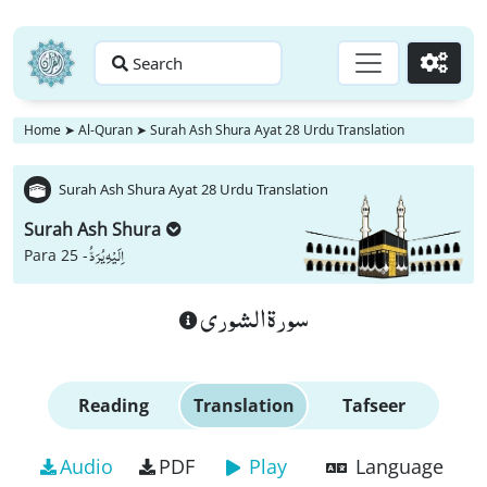
Search
Go
Home
➤
Al-Quran
➤
Surah Ash Shura Ayat 28 Urdu Translation
Surah Ash Shura Ayat 28 Urdu Translation
Surah Ash Shura
اِلَیْهِ یُرَدُّ
Para 25 -
سورة الشورى
Reading
Translation
Tafseer
Audio
PDF
Play
Language