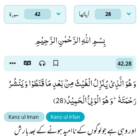
اٰياتها
سورۃ
42
28
بِسْمِ اللّٰهِ الرَّحْمٰنِ الرَّحِیْمِ
42.28
وَ هُوَ الَّذِیْ یُنَزِّلُ الْغَیْثَ مِنْۢ بَعْدِ مَا قَنَطُوْا وَ یَنْشُرُ
رَحْمَتَهٗؕ-وَ هُوَ الْوَلِیُّ الْحَمِیْدُ(28)
Kanz ul Iman
Kanz ul Irfan
اور وہی ہے جو لوگوں کے ناامید ہونے کے بعد بارش