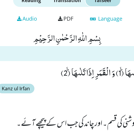
Reading
Translation
Tafseer
Audio
PDF
Language
بِسْمِ اللّٰهِ الرَّحْمٰنِ الرَّحِیْمِ
 تَلٰىهَاﭪ (2)
Kanz ul Irfan
شنی کی قسم۔ اور چاند کی جب اس کے پیچھے آئے۔