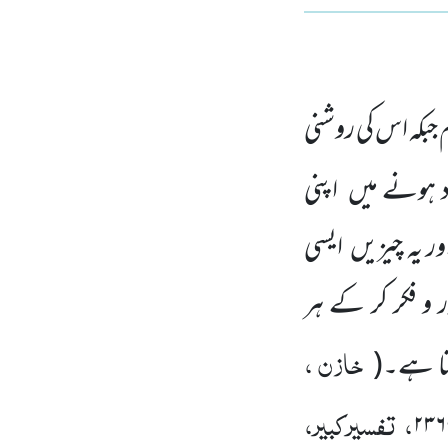
 جبکہ اس کی روشنی
د ہونے میں اپنی
ور یہ چیزیں ایسی
 و فکر کر کے ہر
خازن ،
تا ہے۔
(
،
تفسیرکبیر،
۲۳۶