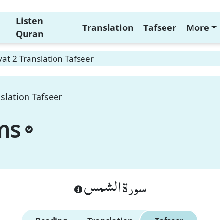
Listen
Translation
Tafseer
More
Quran
t 2 Translation Tafseer
slation Tafseer
ms
سورة الشمس