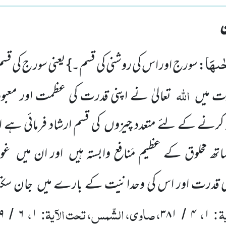
ٰىهَا
: سورج اور اس کی روشنی کی قسم۔} یعنی سور ج کی قسم
اللّٰہ
رت میں
تعالیٰ نے اپنی قدرت کی عظمت اور معبو
 کرنے کے لئے متعدد چیزوں کی قسم ارشاد فرمائی ہے ا
ھ مخلوق کے عظیم مَنافع وابستہ ہیں اور ان میں غور
 کی قدرت اور اس کی وحدانیّت کے بارے میں جان سک
ۃ :
،
، صاوی، الشّمس، تحت الآیۃ:
،
۹
۶
۱
۳۸۱
۴
۱
/
/