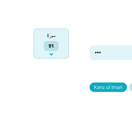
سورۃ
91
Kanz ul Iman