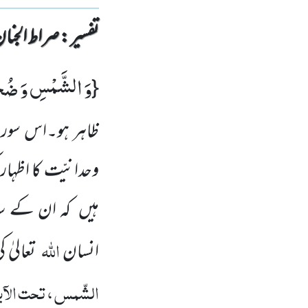
تفسیر : ‎صراط الجنان
وَ الشَّمْسِ وَ ضُح
{
ظاہر ہو۔اس سو
وحدانیّت کا اظہار
ہیں کہ ان کے سات
اللّٰہ
انسان
تعالیٰ
الشّمس ، تحت الآی