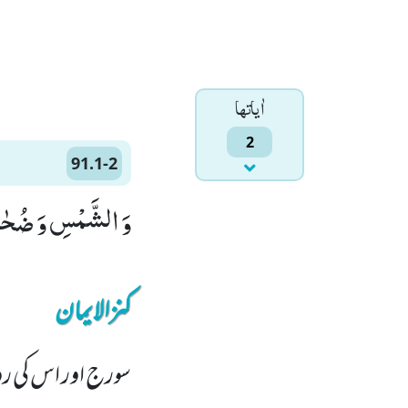
اٰياتها
2
91.1-2
وَ الشَّمْسِ وَ ضُحٰىهَاﭪ (1) وَ الْقَمَرِ اِذَا
کنزالایمان
سورج اور اس کی رو