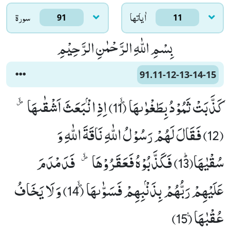
اٰياتها
سورۃ
91
11
بِسْمِ اللّٰهِ الرَّحْمٰنِ الرَّحِیْمِ
91.11-12-13-14-15
كَذَّبَتْ ثَمُوْدُ بِطَغْوٰىهَاﭪ (11) اِذِ انْۢبَعَثَ اَشْقٰىهَاﭪ
(12) فَقَالَ لَهُمْ رَسُوْلُ اللّٰهِ نَاقَةَ اللّٰهِ وَ
سُقْیٰهَاﭤ(13) فَكَذَّبُوْهُ فَعَقَرُوْهَاﭪ--فَدَمْدَمَ
عَلَیْهِمْ رَبُّهُمْ بِذَنْۢبِهِمْ فَسَوّٰىهَاﭪ (14) وَ لَا یَخَافُ
عُقْبٰهَا۠ (15)