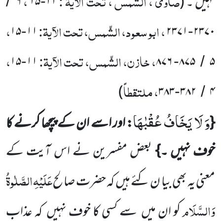
صاوی ، الشّمس ، تحت الآیۃ :
،
نہیں ۔
(
۱۱
۱۵
۶
/
-
، ابو سعود، الشّمس، تحت الآیۃ:
،
۱۵
۱۱
۲۳۷۱
۲۳۷۰
-
-
، خازن، الشّمس، تحت الآیۃ:
،
۱۵
۱۱
۸۷۶
۸۷۵
۵
-
-
/
، ملتقطاً
)
۳۸۳
۳۸۲
۴
-
/
وَ لَا یَخَافُ عُقْبٰهَا
{
: اور اسے ان کے پیچھا کرنے کا
خوف نہیں ۔}
بعض مفسرین نے اس آیت کے
عَلَیْہِ
الصَّلٰوۃُ
معنی یہ بھی بیا ن کئے ہیں
کہ حضرت صالح
وَالسَّلَام
کو ان میں
سے کسی کا خوف نہیں
کہ عذاب