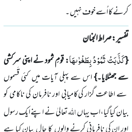
کرنے کا اُسے خوف نہیں ۔
تفسیر : ‎صراط الجنان
كَذَّبَتْ ثَمُوْدُ بِطَغْوٰىهَا
{
: قومِ ثمود نے اپنی سرکشی
سے جھٹلایا۔}
اس سے پہلی آیات میں
کئی قَسموں
سے اطاعت گزار
کی کامیابی اور نافرمان کی ناکامی کو
اللّٰہ
بیان کیا گیا،اب یہاں
تعالیٰ نے اپنے ایک رسول
اور ان کی نافرمانی کرنے والوں
کا حال بیان کیا ہے