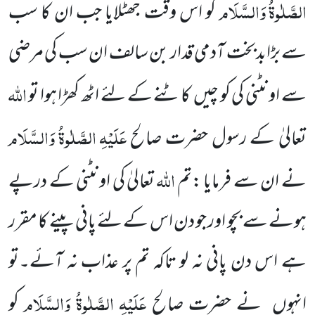
الصَّلٰوۃُ
وَالسَّلَام
کو اس وقت جھٹلایا جب ان کا سب
سے بڑابدبخت آدمی قدار بن سالف ان سب کی مرضی
اللّٰہ
سے اونٹنی کی کو چیں
کاٹنے کے لئے اٹھ کھڑا ہوا تو
عَلَیْہِ
الصَّلٰوۃُ
وَالسَّلَام
تعالیٰ کے رسول حضرت صالح
اللّٰہ
نے ان سے فرمایا :تم
تعالیٰ کی اونٹنی کے درپے
ہونے سے بچو اور جو دن اس کے لئے پانی پینے کا مقرر
ہے اس دن پانی نہ لو تاکہ تم پر عذاب نہ آئے۔تو
عَلَیْہِ
الصَّلٰوۃُ
وَالسَّلَام
انہوں
نے حضرت صالح
کو