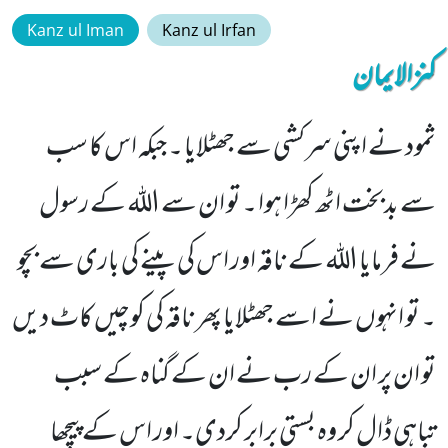
Kanz ul Iman
Kanz ul Irfan
کنزالایمان
ثمود نے اپنی سرکشی سے جھٹلایا ۔ جبکہ اس کا سب
سے بدبخت اٹھ کھڑا ہوا ۔ تو ان سے اللہ کے رسول
نے فرمایا اللہ کے ناقہ اور اس کی پینے کی باری سے بچو
۔ تو انہوں نے اسے جھٹلایا پھر ناقہ کی کوچیں کاٹ دیں
تو ان پر ان کے رب نے ان کے گناہ کے سبب
تباہی ڈال کر وہ بستی برابر کردی۔ اور اس کے پیچھا