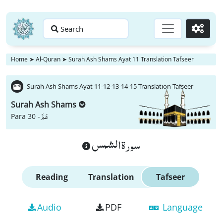
Search
Go
Home
➤
Al-Quran
➤
Surah Ash Shams Ayat 11 Translation Tafseer
Surah Ash Shams Ayat 11-12-13-14-15 Translation Tafseer
Surah Ash Shams
عَمَّ
Para 30 -
سورة الشمس
Reading
Translation
Tafseer
Audio
PDF
Language