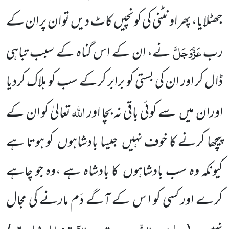
جھٹلایا، پھر اونٹنی کی کونچیں
کاٹ دیں
تو ان پر ان کے
عَزَّوَجَلَّ
رب
نے، ان کے اس گناہ کے سبب تباہی
ڈال کر اور ان کی بستی کو برابر کرکے سب کو ہلاک کردیا
اللّٰہ
اوران میں
سے
کوئی باقی نہ بچا اور
تعالیٰ کو ان کے
پیچھا کرنے کا خوف نہیں
جیسا بادشاہوں
کو ہوتا ہے
کیونکہ وہ سب بادشاہوں
کا بادشاہ
ہے ،وہ جو چاہے
کرے اور کسی کو ا س کے آگے دَم مارنے کی مجال