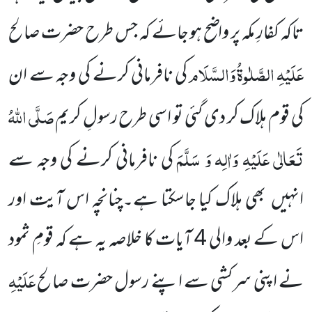
تاکہ کفارِ مکہ پر واضح ہو جائے کہ جس طرح حضرت صالح
عَلَیْہِ
الصَّلٰوۃُ
وَالسَّلَام
کی نافرمانی کرنے کی وجہ سے ان
صَلَّی اللّٰہُ
کی قوم ہلاک کر دی گئی تو اسی طرح رسولِ کریم
تَعَالٰی عَلَیْہِ وَاٰلِہ وَ سَلَّمَ
کی نافرمانی کرنے کی وجہ سے
انہیں
بھی ہلاک کیا جاسکتا ہے۔چنانچہ اس آیت اور
اس کے بعد والی
4
آیات کا خلاصہ یہ ہے کہ قومِ ثمود
عَلَیْہِ
نے اپنی سرکشی سے اپنے رسول حضرت صالح