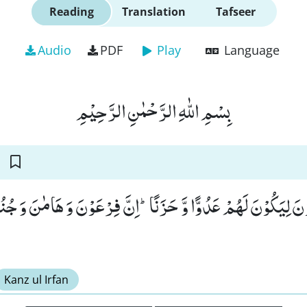
Reading
Translation
Tafseer
Audio
PDF
Play
Language
بِسْمِ اللّٰهِ الرَّحْمٰنِ الرَّحِیْمِ
ْنَ لِیَكُوْنَ لَهُمْ عَدُوًّا وَّ حَزَنًاؕ-اِنَّ فِرْعَوْنَ وَ هَامٰنَ وَ جُنُوْ
Kanz ul Irfan