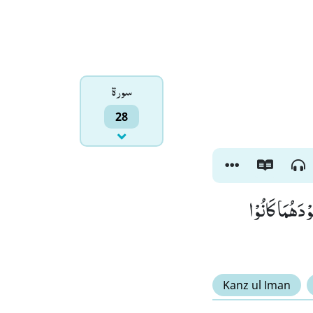
سورۃ
28
دَهُمَا كَانُوْا
Kanz ul Iman