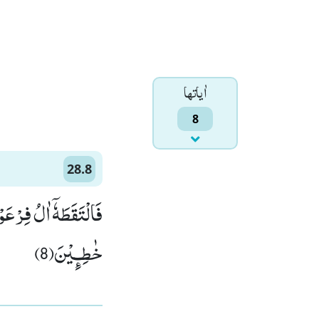
اٰياتها
8
28.8
فَالْتَقَطَهٗۤ اٰلُ فِرْعَو
خٰطِـٕیْنَ(8)