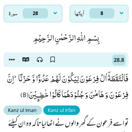
اٰياتها
سورۃ
28
8
بِسْمِ اللّٰهِ الرَّحْمٰنِ الرَّحِیْمِ
28.8
فَالْتَقَطَهٗۤ اٰلُ فِرْعَوْنَ لِیَكُوْنَ لَهُمْ عَدُوًّا وَّ حَزَنًاؕ-اِنَّ
فِرْعَوْنَ وَ هَامٰنَ وَ جُنُوْدَهُمَا كَانُوْا خٰطِـٕیْنَ(8)
Kanz ul Iman
Kanz ul Irfan
تو اسے فرعون کے گھر والوں نے اٹھالیا تاکہ وہ ان کیلئے