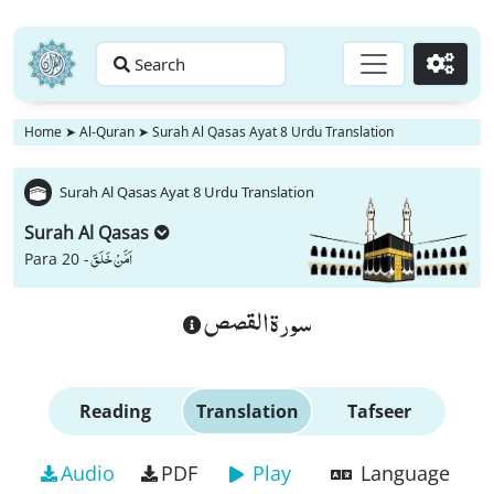
Search
Go
Home
➤
Al-Quran
➤
Surah Al Qasas Ayat 8 Urdu Translation
Surah Al Qasas Ayat 8 Urdu Translation
Surah Al Qasas
اَمَّنْ خَلَقَ
Para 20 -
سورة القصص
Reading
Translation
Tafseer
Audio
PDF
Play
Language