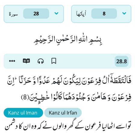
اٰياتها
سورۃ
28
8
بِسْمِ اللّٰهِ الرَّحْمٰنِ الرَّحِیْمِ
28.8
فَالْتَقَطَهٗۤ اٰلُ فِرْعَوْنَ لِیَكُوْنَ لَهُمْ عَدُوًّا وَّ حَزَنًاؕ-اِنَّ
فِرْعَوْنَ وَ هَامٰنَ وَ جُنُوْدَهُمَا كَانُوْا خٰطِـٕیْنَ(8)
Kanz ul Iman
Kanz ul Irfan
تو اسے اٹھالیا فرعون کے گھر والوں نے کہ وہ ان کا دشمن