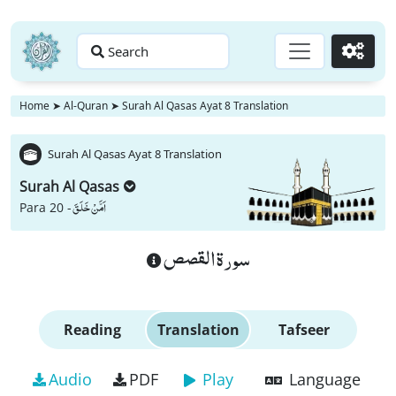
Search
Go
Home
➤
Al-Quran
➤
Surah Al Qasas Ayat 8 Translation
Surah Al Qasas Ayat 8 Translation
Surah Al Qasas
اَمَّنْ خَلَقَ
Para 20 -
سورة القصص
Reading
Translation
Tafseer
Audio
PDF
Play
Language