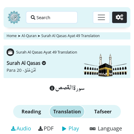
Search
Go
Home
➤
Al-Quran
➤
Surah Al Qasas Ayat 49 Translation
Surah Al Qasas Ayat 49 Translation
Surah Al Qasas
اَمَّنْ خَلَقَ
Para 20 -
سورة القصص
Reading
Translation
Tafseer
Audio
PDF
Play
Language