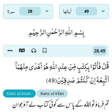
اٰياتها
سورۃ
28
49
بِسْمِ اللّٰهِ الرَّحْمٰنِ الرَّحِیْمِ
28.49
قُلْ فَاْتُوْا بِكِتٰبٍ مِّنْ عِنْدِ اللّٰهِ هُوَ اَهْدٰى مِنْهُمَاۤ
اَتَّبِعْهُ اِنْ كُنْتُمْ صٰدِقِیْنَ(49)
Kanz ul Iman
Kanz ul Irfan
تم فرماؤ تو الله کے پاس سے کوئی کتاب لے آؤ جو ان