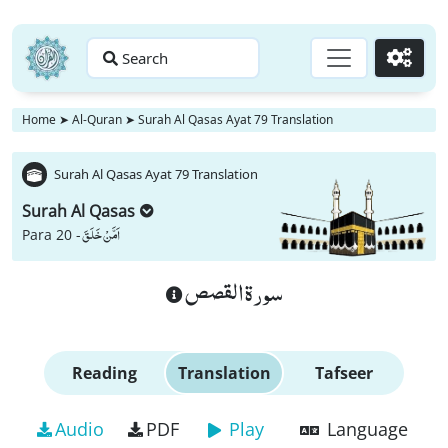
Search
Go
Home
➤
Al-Quran
➤
Surah Al Qasas Ayat 79 Translation
Surah Al Qasas Ayat 79 Translation
Surah Al Qasas
اَمَّنْ خَلَقَ
Para 20 -
سورة القصص
Reading
Translation
Tafseer
Audio
PDF
Play
Language