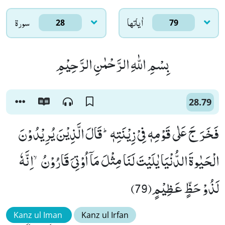
اٰياتها
سورۃ
28
79
بِسْمِ اللّٰهِ الرَّحْمٰنِ الرَّحِیْمِ
28.79
فَخَرَ جَ عَلٰى قَوْمِهٖ فِیْ زِیْنَتِهٖؕ-قَالَ الَّذِیْنَ یُرِیْدُوْنَ
الْحَیٰوةَ الدُّنْیَا یٰلَیْتَ لَنَا مِثْلَ مَاۤ اُوْتِیَ قَارُوْنُۙ-اِنَّهٗ
لَذُوْ حَظٍّ عَظِیْمٍ(79)
Kanz ul Iman
Kanz ul Irfan