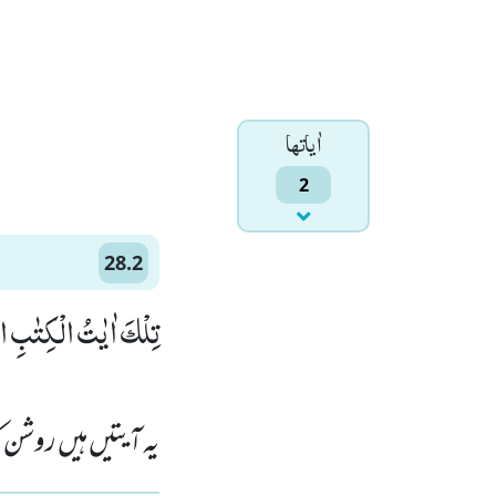
اٰياتها
2
28.2
تِلْكَ اٰیٰتُ الْكِتٰبِ ال)
یہ آیتیں ہیں روشن