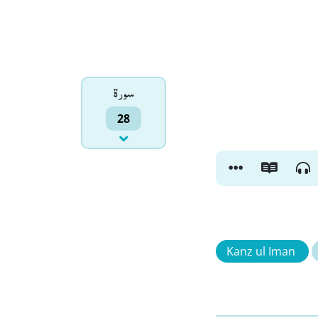
سورۃ
28
Kanz ul Iman