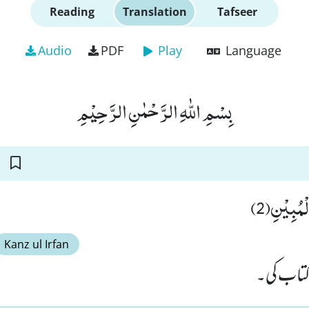
Reading
Translation
Tafseer
Audio
PDF
Play
Language
بِسْمِ اللّٰهِ الرَّحْمٰنِ الرَّحِیْمِ
ْمُبِیْنِ(2
Kanz ul Irfan
 کتاب کی۔