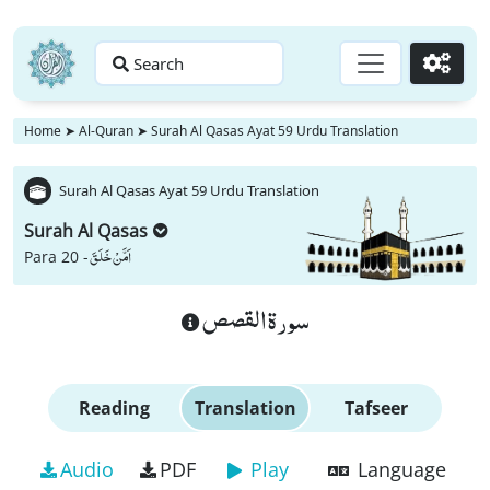
Search
Go
Home
➤
Al-Quran
➤
Surah Al Qasas Ayat 59 Urdu Translation
Surah Al Qasas Ayat 59 Urdu Translation
Surah Al Qasas
اَمَّنْ خَلَقَ
Para 20 -
سورة القصص
Reading
Translation
Tafseer
Audio
PDF
Play
Language