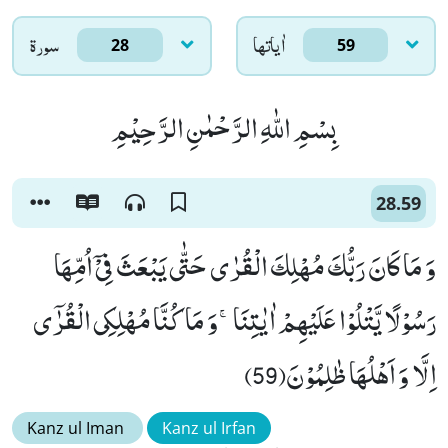
اٰياتها
سورۃ
28
59
بِسْمِ اللّٰهِ الرَّحْمٰنِ الرَّحِیْمِ
28.59
وَ مَا كَانَ رَبُّكَ مُهْلِكَ الْقُرٰى حَتّٰى یَبْعَثَ فِیْۤ اُمِّهَا
رَسُوْلًا یَّتْلُوْا عَلَیْهِمْ اٰیٰتِنَاۚ-وَ مَا كُنَّا مُهْلِكِی الْقُرٰۤى
اِلَّا وَ اَهْلُهَا ظٰلِمُوْنَ(59)
Kanz ul Iman
Kanz ul Irfan