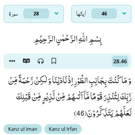
اٰياتها
سورۃ
28
46
بِسْمِ اللّٰهِ الرَّحْمٰنِ الرَّحِیْمِ
28.46
وَ مَا كُنْتَ بِجَانِبِ الطُّوْرِ اِذْ نَادَیْنَا وَ لٰـكِنْ رَّحْمَةً مِّنْ
رَّبِّكَ لِتُنْذِرَ قَوْمًا مَّاۤ اَتٰىهُمْ مِّنْ نَّذِیْرٍ مِّنْ قَبْلِكَ
لَعَلَّهُمْ یَتَذَكَّرُوْنَ(46)
Kanz ul Iman
Kanz ul Irfan