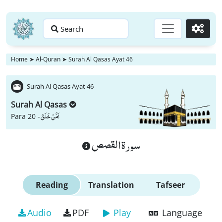
Search
Go
Home
➤
Al-Quran
➤
Surah Al Qasas Ayat 46
Surah Al Qasas Ayat 46
Surah Al Qasas
اَمَّنْ خَلَقَ
Para 20 -
سورة القصص
Reading
Translation
Tafseer
Audio
PDF
Play
Language