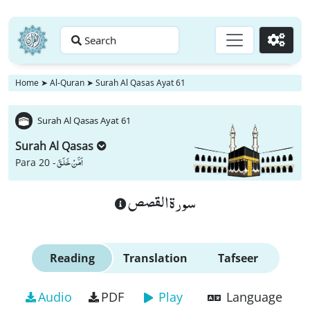
Search
Go
Home
➤
Al-Quran
➤
Surah Al Qasas Ayat 61
Surah Al Qasas Ayat 61
Surah Al Qasas
اَمَّنْ خَلَقَ
Para 20 -
سورة القصص
Reading
Translation
Tafseer
Audio
PDF
Play
Language