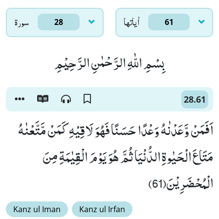
اٰياتها
سورۃ
28
61
بِسْمِ اللّٰهِ الرَّحْمٰنِ الرَّحِیْمِ
28.61
اَفَمَنْ وَّعَدْنٰهُ وَعْدًا حَسَنًا فَهُوَ لَاقِیْهِ كَمَنْ مَّتَّعْنٰهُ
مَتَاعَ الْحَیٰوةِ الدُّنْیَا ثُمَّ هُوَ یَوْمَ الْقِیٰمَةِ مِنَ
الْمُحْضَرِیْنَ(61)
Kanz ul Iman
Kanz ul Irfan