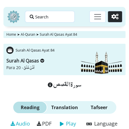
Search
Go
Home
➤
Al-Quran
➤
Surah Al Qasas Ayat 84
Surah Al Qasas Ayat 84
Surah Al Qasas
اَمَّنْ خَلَقَ
Para 20 -
سورة القصص
Reading
Translation
Tafseer
Audio
PDF
Play
Language