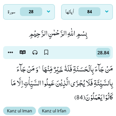
اٰياتها
سورۃ
28
84
بِسْمِ اللّٰهِ الرَّحْمٰنِ الرَّحِیْمِ
28.84
مَنْ جَآءَ بِالْحَسَنَةِ فَلَهٗ خَیْرٌ مِّنْهَاۚ-وَ مَنْ جَآءَ
بِالسَّیِّئَةِ فَلَا یُجْزَى الَّذِیْنَ عَمِلُوا السَّیِّاٰتِ اِلَّا مَا
كَانُوْا یَعْمَلُوْنَ(84)
Kanz ul Iman
Kanz ul Irfan