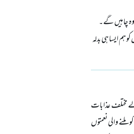
وہ چاہیں گے۔
ہم ایسا ہی بدلہ
ے مختلف عذابات
ملنے والی نعمتوں