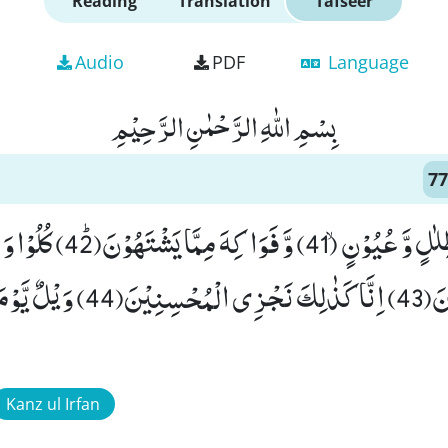
Reading
Translation
Tafseer
Audio
PDF
Language
بِسْمِ اللّٰهِ الرَّحْمٰنِ الرَّحِیْمِ
77
اِنَّ الْمُتَّقِیْنَ فِیْ ظِلٰلٍ وَّ عُیُو
بِمَا كُنْتُمْ تَعْمَلُوْنَ(43) اِنَّا كَذٰلِكَ نَجْزِی الْمُحْسِنِیْ
Kanz ul Irfan