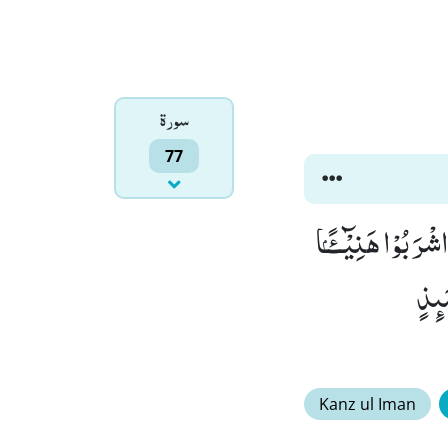
سورۃ
77
ْنٍۙ (41) وَّ فَوَاكِهَ مِمَّا یَشْتَهُوْنَﭤ(42) كُلُوْا وَ اشْرَبُوْا هَنِیْٓــٴًـۢا
نَ(44) وَیْلٌ یَّوْمَىٕذٍ
Kanz ul Iman