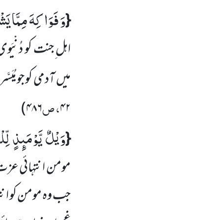
وَ فَوَاكِهَ مِمَّا یَش
{
اہل ِجنت کو دُنْیَ
میں
آدمی کو جو مُیَ
، ص
)
۴۸۶
۴۲
وَیْلٌ یَّوْمَىٕذٍ لِّلْ
{
مومن انتہائی عزت و
جب وہ مومن کو ان