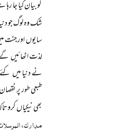
کو بیان کیا جا رہ
شک وہ لوگ جو دنیا
سایوں
اور جنت می
لذت اٹھائیں
گے ا
نے دنیا میں
کئے 
طبعی طور پر نقصان 
بھی نیکیاں
کرو تاک
مدارک، المرسلات،