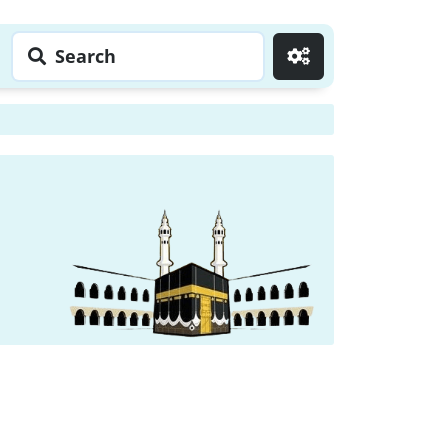
Search
Go