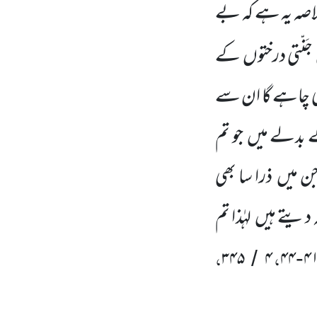
خلاصہ یہ ہے کہ بے
جَنّتی درختوں
کے
 چاہے گا ان سے
ے بدلے میں
جو تم
جن میں
ذرا سا بھی
ہ دیتے ہیں
لہٰذا تم
،
،
۳۴۵
۴
۴۴
۴
/
-