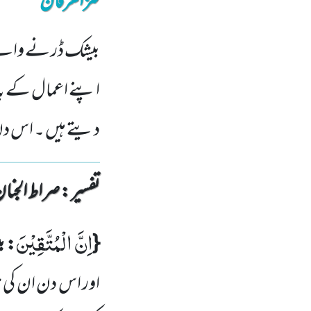
کنزالعرفان
بیشک ڈر نے والے 
اپنے اعمال کے بدل
دیتے ہیں ۔ اس دن
تفسیر : ‎صراط الجنان
اِنَّ الْمُتَّقِیْنَ
{
: ب
اور اس دن ان کی