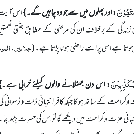
ْتَهُوْنَ
: اور پھلوں
میں
سے جو وہ چاہیں
گے۔}
اس آیت س
وی زندگی کے
برخلاف ان کی مرضی کے مطابق جَنّتی نعمتی
جلالین، المرس
سَّر ہوتا ہے اسی پر اسے راضی ہونا پڑتا ہے۔
(
مُكَذِّبِیْنَ
: اس دن جھٹلانے والوں
کیلئے خرابی ہے۔}
کرامت کے ساتھ ہو گا جبکہ کافر انتہائی ذلت و رُسوائی ک
تہائی عزت و کرامت میں
دیکھے گا تو اس کی حسرت بڑھ جا