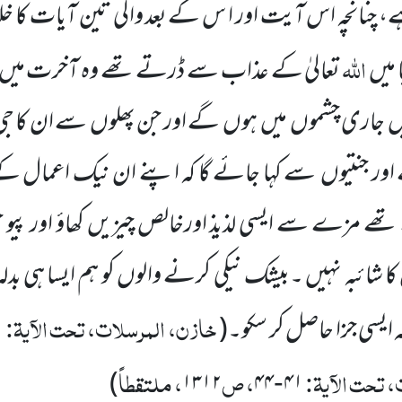
ا ہے، چنانچہ اس آیت اور ا س کے
بعد والی تین آیات کا 
اللّٰہ
 میں
تعالیٰ کے عذاب سے ڈرتے تھے وہ آخرت میں
ں
جاری چشموں
میں
ہوں
گے اور جن پھلوں
سے ان کا جی
ور جنتیوں
سے کہا جائے گا کہ اپنے ان نیک اعمال ک
تھے مزے سے ایسی لذیذ اورخالص چیزیں کھاؤ اور پیو 
کا شائبہ نہیں ۔بیشک نیکی کرنے والوں کو ہم ایسا ہی بدل
خازن، المرسلات، تحت الآیۃ:
ہ ایسی جزا حاصل کر سکو۔
(
۱
 تحت الآیۃ:
، ص
، ملتقطاً
)
۱۳۱۲
۴۴
۴۱
-