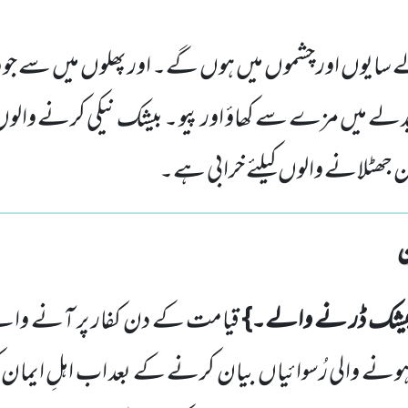
سایوں اور چشموں میں ہوں گے۔ اور پھلوں میں سے جو 
ے میں مزے سے کھاؤ اور پیو ۔ بیشک نیکی کرنے والوں کو 
 جھٹلانے والوں کیلئے خرابی ہے۔
یشک ڈر نے والے۔}
قیامت کے دن کفار
پر آنے وال
 ہونے
والی رُسوائیاں
بیان کرنے کے بعد اب اہلِ ایمان کو 