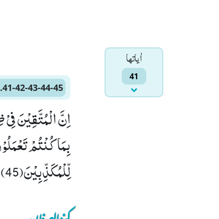
اٰياتها
41
.41-42-43-44-45
لِّلْمُكَذِّبِیْنَ(45)