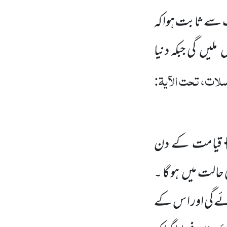
ے ثابت ہوا کہ
ں
ملیں
گی جبکہ دنیا
لات، تحت الآیۃ:
قیامت کے دن
ی حالت میں
ہو گا ۔
ئے گی اور ا س کے