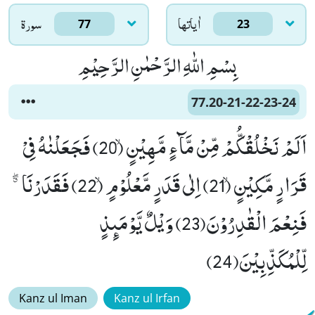
اٰياتها
سورۃ
77
23
بِسْمِ اللّٰهِ الرَّحْمٰنِ الرَّحِیْمِ
77.20-21-22-23-24
اَلَمْ نَخْلُقْكُّمْ مِّنْ مَّآءٍ مَّهِیْنٍۙ (20) فَجَعَلْنٰهُ فِیْ
قَرَارٍ مَّكِیْنٍۙ (21) اِلٰى قَدَرٍ مَّعْلُوْمٍۙ (22) فَقَدَرْنَا ﳓ
فَنِعْمَ الْقٰدِرُوْنَ(23) وَیْلٌ یَّوْمَىٕذٍ
لِّلْمُكَذِّبِیْنَ(24)
Kanz ul Iman
Kanz ul Irfan