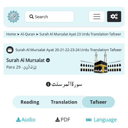
Search
Go
Home
➤
Al-Quran
➤
Surah Al Mursalat Ayat 23 Urdu Translation Tafseer
Surah Al Mursalat Ayat 20-21-22-23-24 Urdu Translation Tafseer
Surah Al Mursalat
تَبٰرَكَ الَّذِیْ
Para 29 -
سورة المرسلت
Reading
Translation
Tafseer
Audio
PDF
Language