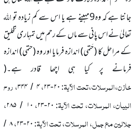
اللّٰہ
جانتا ہے کہ وہ
9
مہینے ہے یا اس سے کم زیادہ تو
تعالیٰ نے اس
پانی سے ماں
کے رحم میں
تمہاری تخلیق
کے مراحل کا
(حَتمی)
اندازہ فرمایا اور وہ
(حتمی)
اندازہ
فرمانے پر کیا ہی اچھا قادر ہے۔
(
خازن،المرسلات،تحت الآیۃ:
،
، روح
۳۴۴
۴
۲۳
۲۰
/
-
البیان، المرسلات، تحت الآیۃ:
،
،
۲۸۵
۱۰
۲۳
۲۰
/
-
جلالین مع جمل، المرسلات، تحت الآیۃ:
،
۸
۲۳
۲۰
/
-