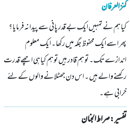
کنزالعرفان
کیا ہم نے تمہیں ایک بے قدر پانی سے پیدا نہ فرمایا؟
پھر اسے ایک محفوظ جگہ میں رکھا۔ ایک معلوم
اندازے تک۔ تو ہم قادر ہیں تو ہم کیا ہی اچھے قدرت
رکھنے والے ہیں ۔ اس دن جھٹلانے والوں کے لئے
خرابی ہے۔
تفسیر : ‎صراط الجنان