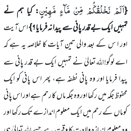
اَلَمْ نَخْلُقْكُّمْ مِّنْ مَّآءٍ مَّهِیْنٍ
{
: کیا ہم نے
تمہیں
ایک بے قدر پانی سے پیدا
نہ فرمایا؟}
اس آیت
اور ا س کے بعد
والی تین آیات کا خلاصہ یہ ہے کہ
اللّٰہ
اے لوگو!
تعالیٰ نے تمہیں
ایک بے قدر پانی سے
پیدا فرمایا اور وہ پانی نطفہ ہے، پھر اس پانی کو ایک
محفوظ جگہ میں
رکھا اور وہ جگہ ماں
کا رحم ہے اور اس پانی
کوماں
کے رحم میں
ایک معلوم اندازے تک رکھا اور
اللّٰہ
وہ معلوم اندازہ ولادت کا وقت ہے جسے
تعالیٰ ہی