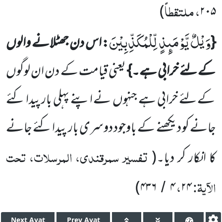
، ملتقطاً
)
۲۰۵
وَیْلٌ یَّوْمَىٕذٍ لِّلْمُكَذِّبِیْنَ
{
:
اس دن جھٹلانے والوں
کے لئے خرابی ہے۔}
یعنی قیامت کے دن ان لوگوں
کے لئے خرابی ہے جنہوں
نے اپنے پہلی بار پیدا کئے
جانے کو دیکھنے کے باوجود دوسری بار پیدا کئے جانے
تفسیر سمرقندی، المرسلات، تحت
کا انکار کر دیا۔
(
الآیۃ:
،
)
۴۳۶
۴
۲۴
/
Next
Ayat
Prev
Ayat