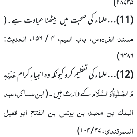
)
۲۸۷۳۵
(
11
)…
علماء کی صحبت میں
بیٹھنا عبادت ہے۔
(
مسند الفردوس، باب المیم،
، الحدیث:
۱۵۶
/
۴
)
۶۴۸۶
عَلَیْہِ
(
12
)…
علماء کی تعظیم کرو کیونکہ وہ انبیاء ِکرام
مُ الصَّلٰوۃُ وَالسَّلَام
ابن عساکر، عبد
کے وارث ہیں ۔
(
الملک بن محمد بن یونس بن الفتح ابو قعیل
السمرقندی،
)
۱۰۴
/
۳۷