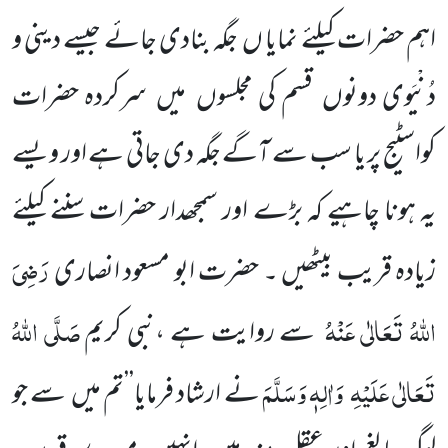
اہم حضرات کیلئے نمایا ں
جگہ بنادی جائے جیسے دینی و
دُنْیَوی دونوں
قسم کی
مجلسوں
میں
سرکردہ حضرات
کواسٹیج پر یا سب سے آگے جگہ دی جاتی ہے اور ویسے
یہ ہونا چاہیے کہ بڑے اور سمجھدار حضرات
سننے کیلئے
رَضِیَ
زیادہ قریب بیٹھیں ۔ حضرت ابو مسعود انصاری
اللّٰہُ تَعَالٰی عَنْہُ
صَلَّی اللّٰہُ
سے روایت ہے ،نبی
کریم
تَعَالٰی عَلَیْہِ
وَاٰلِہ
ٖ
وَسَلَّمَ
نے ارشاد فرمایا’’تم میں
سے جو