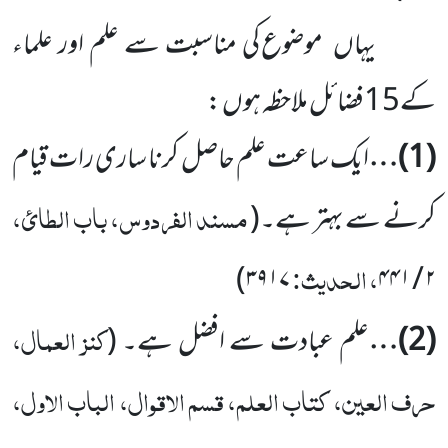
یہاں
موضوع کی مناسبت سے علم اور علماء
کے
15
فضائل ملاحظہ ہوں :
(
1
)…
ایک ساعت علم حاصل کرنا ساری رات قیام
مسند الفردوس، باب الطائ،
کرنے سے بہتر ہے۔
(
، الحدیث:
)
۳۹۱۷
۴۴۱
/
۲
کنز العمال،
(
2
)…
علم عبادت سے افضل ہے۔
(
حرف العین، کتاب العلم، قسم الاقوال، الباب الاول،