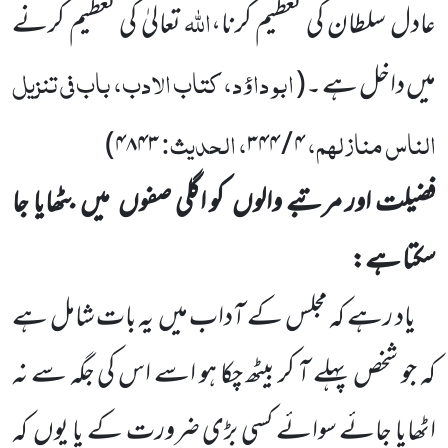
اللّٰہ
عادل سلطان کی تعظیم کرنا،
تعالیٰ کی تعظیم کرنے
ابو داؤد، کتاب الادب، باب فی تنزیل
میں داخل ہے ۔
(
الناس منازلہم،
، الحدیث:
)
۴۸۴۳
۳۴۴
/
۴
فضیلت اور مرتبے والوں
کو اگلی صفوں
میں
بٹھایا جا
سکتا ہے:
یاد رہے کہ مجلس کے آداب میں
یہ بات شامل ہے
کہ جو شخص پہلے آ کر بیٹھ چکا ہو اسے اس کی جگہ سے نہ
اٹھایا جائے سوائے کسی بڑی ضرورت کے یا یوں
کہ