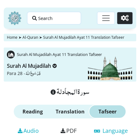
Search
Go
Home
➤
Al-Quran
➤
Surah Al Mujadilah Ayat 11 Translation Tafseer
Surah Al Mujadilah Ayat 11 Translation Tafseer
Surah Al Mujadilah
قَدْ سَمِعَ اللّٰهُ
Para 28 -
سورة المجادلة
Reading
Translation
Tafseer
Audio
PDF
Language