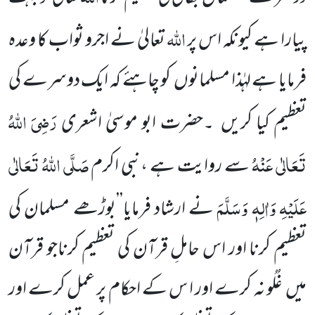
اللّٰہ
پیارا ہے
کیونکہ اس پر
تعالیٰ نے اجرو ثواب کا وعدہ
فرمایا ہے لہٰذا مسلمانوں
کو چاہئے کہ ایک دوسرے کی
رَضِیَ اللّٰہُ
تعظیم کیا کریں
۔حضرت
ابو موسیٰ اشعری
تَعَالٰی عَنْہُ
صَلَّی اللّٰہُ تَعَالٰی
سے روایت ہے ،نبی اکرم
عَلَیْہِ وَاٰلِہٖ وَسَلَّمَ
نے ارشاد
فرمایا’’بوڑھے مسلمان کی
تعظیم کرنا اور اس حاملِ قرآن کی تعظیم کرناجو قرآن
میں
غُلُو نہ کرے اور ا س کے احکام پر عمل کرے اور