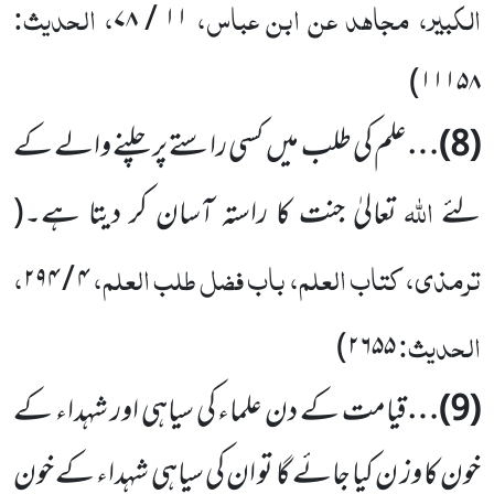
الکبیر، مجاہد عن ابن عباس،
، الحدیث:
۷۸
/
۱۱
)
۱۱۱۵۸
(
8
)…
علم کی طلب میں
کسی راستے پر چلنے والے کے
اللّٰہ
لئے
تعالیٰ جنت کا راستہ آسان کر دیتا ہے۔
(
ترمذی، کتاب العلم، باب فضل طلب العلم،
،
۲۹۴
/
۴
الحدیث:
)
۲۶۵۵
(
9
)…
قیامت کے دن علماء کی سیاہی اور شہداء کے
خون کا وز ن کیا جائے گا تو ان کی سیاہی شہداء کے خون