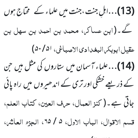
(
13
)…
اہلِ جنت ،جنت میں
علماء کے
محتاج ہوں
ابن عساکر، محمد بن احمد بن سہل بن
گے۔
(
عقیل ابوبکر البغدادی الاصباغی،
)
۵۰
/
۵۱
(
14
)…
علماء آسمان میں
ستاروں
کی مثل ہیں
جن
کے ذریعے خشکی اور تری کے اندھیروں
میں
راہ پائی
کنز العمال، حرف العین، کتاب العلم،
جاتی ہے۔
(
قسم الاقوال، الباب الاول،
، الجزء العاشر،
۶۵
/
۵