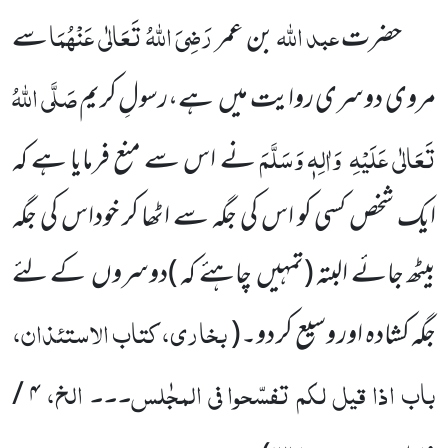
عبد
اللّٰہ
رَضِیَ اللّٰہُ تَعَالٰی عَنْہُمَا
حضرت
بن عمر
سے
صَلَّی اللّٰہُ
مروی دوسری روایت میں
ہے،رسولِ کریم
تَعَالٰی عَلَیْہِ
وَاٰلِہٖ وَسَلَّمَ
نے اس سے منع
فرمایا ہے کہ
ایک شخص کسی کو اس کی جگہ سے اٹھا کر خوداس کی جگہ
بیٹھ جائے البتہ
(تمہیں
چاہئے
کہ )
دوسروں
کے لئے
بخاری، کتاب الاستئذان،
جگہ کشادہ اور وسیع کر دو۔
(
باب اذا قیل لکم تفسّحوا فی المجٰلس۔۔۔ الخ،
/
۴