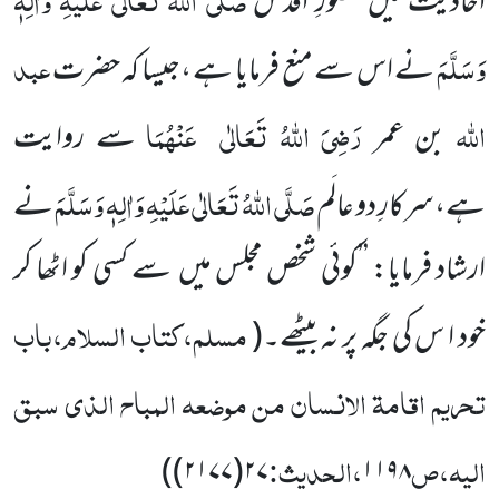
اَحادیث
میں حضورِ اقدس
وَسَلَّمَ
عبد
نے اس سے منع فرمایا ہے ،جیسا کہ حضرت
اللّٰہ
رَضِیَ اللّٰہُ تَعَالٰی
عَنْہُمَا
بن عمر
سے روایت
صَلَّی اللّٰہُ تَعَالٰی عَلَیْہِ وَاٰلِہٖ وَسَلَّمَ
ہے،سرکارِ دو عالَم
نے
ارشاد فرمایا: ’’کوئی شخص مجلس
میں
سے کسی کو اٹھا کر
مسلم،کتاب السلام،باب
خود ا س کی جگہ پر نہ بیٹھے۔
(
تحریم اقامۃ الانسان من موضعہ المباح الذی سبق
الیہ،ص
،الحدیث:
)
۲۷(۲۱۷۷)
۱۱۹۸