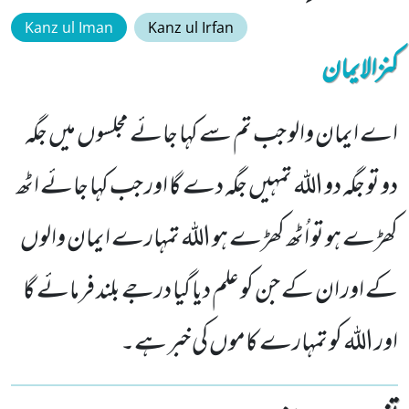
Kanz ul Iman
Kanz ul Irfan
کنزالایمان
اے ایمان والو جب تم سے کہا جائے مجلسوں میں جگہ
دو تو جگہ دو اللہ تمہیں جگہ دے گا اور جب کہا جائے اٹھ
کھڑے ہو تو اُٹھ کھڑے ہو اللہ تمہارے ایمان والوں
کے اور ان کے جن کو علم دیا گیا درجے بلند فرمائے گا
اور اللہ کو تمہارے کاموں کی خبر ہے۔