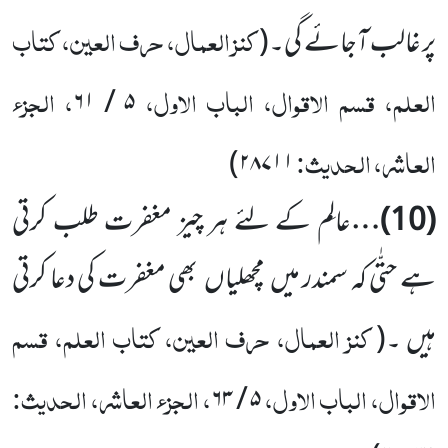
کنز العمال، حرف العین، کتاب
پر غالب آجائے گی۔
(
العلم، قسم الاقوال، الباب الاول،
، الجزء
۶۱
/
۵
العاشر، الحدیث:
)
۲۸۷۱۱
(
10
)…
عالِم کے لئے ہر چیز مغفرت طلب کرتی
ہے حتّٰی کہ سمندر میں
مچھلیاں
بھی مغفرت کی دعا کرتی
کنز العمال، حرف العین، کتاب العلم، قسم
ہیں ۔
(
الاقوال، الباب الاول،
، الجزء العاشر، الحدیث:
۶۳
/
۵