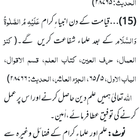
الحدیث:
)
۲۸۷۶۵
عَلَیْہِ مُ الصَّلٰوۃُ
(
15
)…
قیامت کے دن انبیاء ِکرام
وَالسَّلَام
کنز
کے بعد علماء شفاعت کریں
گے۔
(
العمال، حرف العین، کتاب العلم، قسم الاقوال،
الباب الاول،
، الجزء العاشر، الحدیث:
)
۲۸۷۶۶
۶۵
/
۵
اللّٰہ
تعالیٰ ہمیں
علم ِدین حاصل کرنے اور ا س پر عمل
کرنے کی توفیق عطا فرمائے،اٰمین۔
نوٹ:
علم اور علماء ِکرام کے فضائل وغیرہ سے