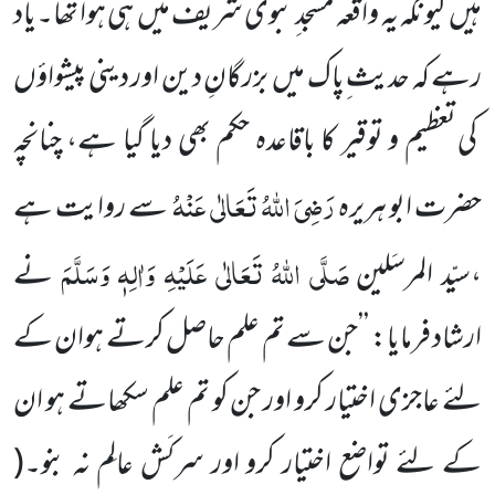
ہیں
کیونکہ یہ واقعہ مسجد ِنبوی شریف میں
ہی ہوا تھا۔یاد
رہے کہ حدیث ِپاک
میں
بزرگانِ دین اور دینی پیشواؤں
کی تعظیم و توقیر کا باقاعدہ حکم بھی دیا گیا ہے، چنانچہ
رَضِیَ اللّٰہُ تَعَالٰی عَنْہُ
حضرت ابو ہریرہ
سے روایت ہے
صَلَّی اللّٰہُ تَعَالٰی عَلَیْہِ وَاٰلِہٖ وَسَلَّمَ
،سیّد المرسَلین
نے
ارشاد فرمایا: ’’جن سے تم علم حاصل کرتے ہوان کے
لئے عاجزی اختیار کرو اور جن کو تم علم سکھاتے ہو ان
کے لئے تواضع اختیار کرو اور سرکَش عالِم نہ بنو۔
(