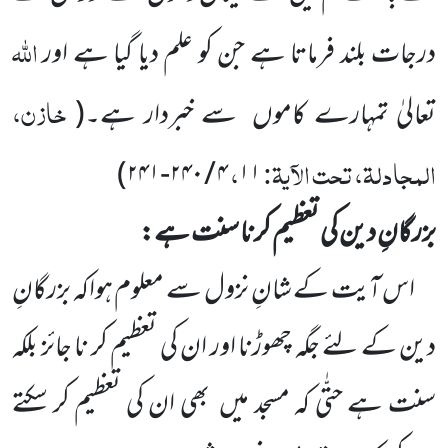
اللّٰہ
درجات بلند فرماتا ہے جن کو علم دیا گیا ہے اور
خازن،
تعالیٰ تمہارے کاموں
سے خبردار ہے۔
(
المجادلۃ، تحت الآیۃ:
،
)
۲۴۱
-
۲۴۰
/
۴
۱۱
بزرگانِ دین کی تعظیم کرنا سنت ہے:
اس آیت کے شانِ نزول سے معلوم ہواکہ بزرگانِ
دین کے لئے جگہ چھوڑنا اور ان کی تعظیم کر نا جائز بلکہ
سنت ہے حتّٰی کہ مسجد میں
بھی ان کی تعظیم کر سکتے