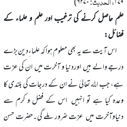
، الحدیث:
)
۶۲۷۰
۱۷۹
علم حاصل کرنے کی ترغیب اور علم و علماء کے
فضائل:
اس آیت سے یہ بھی معلوم ہوا کہ
علماءِدین بڑے
درجے والے ہیں
اوردنیا و آخرت میں
ان کی عزت
اللّٰہ
ہے،
جب
تعالیٰ نے ان
کے درجات کی بلندی کا
وعدہ کیا ہے تو انہیں
اس کے فضل و کرم سے
دنیاوآخرت میں
عزت ضرور
ملے گی۔حضرت حسن