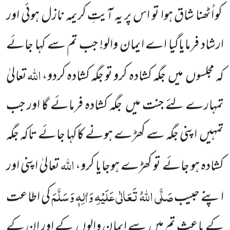
کو اُٹھنا شاق ہوا تو اس پر یہ آیتِ کریمہ نازل ہوئی اور
ارشاد فرمایاگیا اے ایمان والو! جب تم سے کہا جائے
اللّٰہ
کہ مجلسوں
میں
جگہ
کشادہ کرو تو جگہ کشادہ کردو،
تعالیٰ
تمہارے لئے جنت میں
جگہ کشادہ فرمائے گا اور
جب
تمہیں
اپنی جگہ سے کھڑے
ہونے کاکہا جائے تاکہ جگہ
اللّٰہ
کشادہ ہو جائے تو کھڑے ہوجایا کرو،
تعالیٰ اپنی اور
صَلَّی اللّٰہُ تَعَالٰی عَلَیْہِ وَاٰلِہٖ وَسَلَّمَ
اپنے حبیب
کی اطاعت
کے باعث تم میں
سے
ایمان والوں
کے اور ان کے