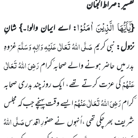
تفسیر : ‎صراط الجنان
یٰۤاَیُّهَا الَّذِیْنَ اٰمَنُوْا
{
: اے ایمان والو!۔}
شانِ
صَلَّی اللّٰہُ تَعَالٰی عَلَیْہِ وَاٰلِہٖ وَسَلَّمَ
نزول:
نبی کریم
غزوہِ
رَضِیَ اللّٰہُ تَعَالٰی
بدر میں
حاضر ہونے والے صحابہ ٔکرام
عَنْہُمْ
کی عزت کرتے تھے، ایک روز چند بدری صحابہ
رَضِیَ اللّٰہُ تَعَالٰی عَنْہُمْ
ٔکرام
ایسے وقت پہنچے
جب کہ مجلس
صَلَّی اللّٰہُ
شریف بھر چکی تھی ،اُنہوں
نے حضورِ اقدس