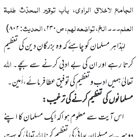
الجامع لاخلاق الراوی، باب توقیر المحدّث طلبۃ
العلم۔۔۔ الخ، تواضعہ لہم، ص
، الحدیث:
)
۸۰۲
۲۳۰
لہٰذا ہر مسلمان کو چاہئے کہ وہ بزرگانِ دین کی تعظیم
اللّٰہ
کرتا رہے اور ان کی بے ادبی کرنے سے بچے۔
تعالیٰ
ہمیں
ادب و تعظیم کی توفیق عطا فرمائے،اٰمین۔
مسلمانوں
کی تعظیم کرنے کی ترغیب:
اس آیت سے معلوم ہو اکہ ایک مسلمان کا
اپنے
اللّٰہ
دوسرے مسلمان بھائی کی تعظیم کرنا
تعالیٰ کو بہت