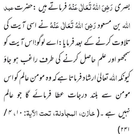
رَضِیَ اللّٰہُ تَعَالٰی عَنْہُ
عبد
بصری
فرماتے ہیں
:حضرت
اللّٰہ
رَضِیَ اللّٰہُ تَعَالٰی عَنْہُ
بن مسعود
نے اسی آیت
کی
تلاوت کرنے کے بعد فرمایا:اے
لوگو!اس آیت کو
سمجھو اور علم حاصل کرنے کی طرف راغب ہو جاؤ
اللّٰہ
کیونکہ
تعالیٰ
ارشاد فرماتا ہے کہ وہ مومن عالِم کو اس
مومن سے بلند درجات عطا فرمائے گا جو عالِم
خازن، المجادلۃ، تحت الآیۃ:
،
نہیں
ہے ۔
(
۱۰
۴
/
)
۲۴۱