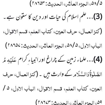
، الجزء العاشر، الحدیث:
)
۲۸۶۵۳
۵۸
/
۵
(
3
)…
علم اسلام کی حیات اور دین کا ستون ہے۔
کنز العمال، حرف العین، کتاب العلم، قسم الاقوال،
(
الباب الاول،
، الجزء العاشر، الحدیث:
)
۲۸۶۵۷
۵۸
/
۵
عَلَیْہِ مُ
(
4
)…
علماء زمین کے چراغ اور انبیاء ِکرام
الصَّلٰوۃُ وَالسَّلَام
کنز العمال، حرف
کے وارث ہیں
۔
(
العین، کتاب العلم، قسم الاقوال، الباب الاول،
/
۵
، الجزء العاشر، الحدیث:
)
۲۸۶۷۳
۵۹