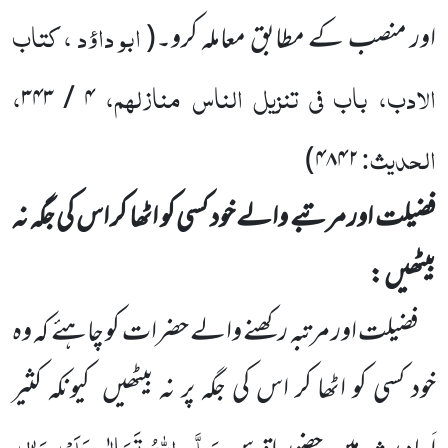
ابو داؤد ، کتاب
اور منصب کے مطابق معاملہ کرو۔
(
الادب، باب فی تنزیل الناس منازلہم،
،
۳۴۳
/
۴
الحدیث:
)
۴۸۴۲
فضیلت اور مرتبے والے خود کسی کو اٹھا کر اس کی جگہ نہ
بیٹھیں :
فضیلت اور مرتبہ رکھنے والے حضرات کو چاہئے کہ وہ
خود کسی کو اٹھا کر اس کی جگہ پر نہ بیٹھیں
کیونکہ کثیر
صَلَّی اللّٰہُ
تَعَالٰی عَلَیْہِ وَاٰلِہٖ