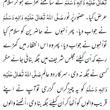
تَعَالٰی عَلَیْہِ وَاٰلِہٖ وَسَلَّمَ
کے سامنے کھڑے ہو کر سلام
صَلَّی اللّٰہُ تَعَالٰی عَلَیْہِ وَاٰلِہٖ وَسَلَّمَ
عرض
کیا۔ حضورپُر نور
نے جواب دیا، پھر اُنہوں
نے حاضرین کو سلام کیا
تواُنہوں نے جواب دیا، پھروہ اس انتظار میں
کھڑے
رہے کہ اُن کیلئے مجلس شریف میں
جگہ بنائی جائے مگر
صَلَّی اللّٰہُ تَعَالٰی عَلَیْہِ
کسی نے جگہ نہ دی ،سرکارِ دو عالَم
وَاٰلِہٖ وَسَلَّمَ
کو یہ چیزگراں
گزری توآپ نے اپنے
قریب
والوں
کو اُٹھا کر اُن کیلئے جگہ بنا دی، اُٹھنے والوں