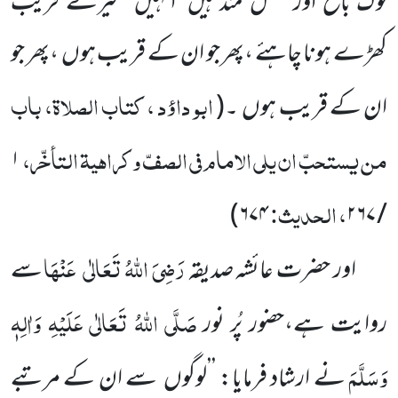
لوگ بالغ اور عقل مند ہیں
انہیں
میرے قریب
کھڑے ہونا چاہئے ،پھر جو ان کے
قریب ہوں
،پھر جو
ابو داؤد ، کتاب الصلاۃ، باب
ان کے قریب ہوں
۔
(
من یستحبّ ان یلی الامام فی الصفّ وکراہیۃ التأخّر،
۱
، الحدیث:
)
۶۷۴
۲۶۷
/
رَضِیَ اللّٰہُ تَعَالٰی
عَنْہَا
اور حضرت عائشہ صدیقہ
سے
صَلَّی اللّٰہُ تَعَالٰی عَلَیْہِ وَاٰلِہٖ
روایت ہے،حضور پُر نور
وَسَلَّمَ
نے ارشاد
فرمایا: ’’لوگوں
سے ان کے مرتبے