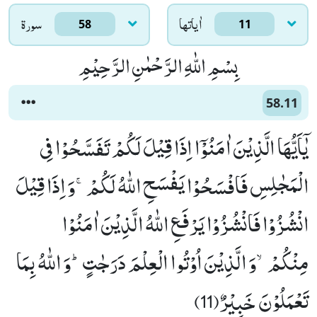
اٰياتها
سورۃ
58
11
بِسْمِ اللّٰهِ الرَّحْمٰنِ الرَّحِیْمِ
58.11
یٰۤاَیُّهَا الَّذِیْنَ اٰمَنُوْۤا اِذَا قِیْلَ لَكُمْ تَفَسَّحُوْا فِی
الْمَجٰلِسِ فَافْسَحُوْا یَفْسَحِ اللّٰهُ لَكُمْۚ-وَ اِذَا قِیْلَ
انْشُزُوْا فَانْشُزُوْا یَرْفَعِ اللّٰهُ الَّذِیْنَ اٰمَنُوْا
مِنْكُمْۙ-وَ الَّذِیْنَ اُوْتُوا الْعِلْمَ دَرَجٰتٍؕ-وَ اللّٰهُ بِمَا
تَعْمَلُوْنَ خَبِیْرٌ(11)