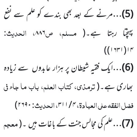
(
5
)…
مرنے کے بعد بھی بندے کو علم سے نفع
مسلم، ص
، الحدیث:
پہنچتا رہتا ہے۔
(
۸۸۶
)
۱۴(۱۶۳۱)
(
6
)…
ایک فقیہ شیطان پر ہزار عابدوں
سے زیادہ
ترمذی، کتاب العلم، باب ما جاء فی
بھاری ہے۔
(
فضل الفقہ علی العبادۃ،
، الحدیث:
)
۲۶۹۰
۳۱۱
/
۴
معجم
(
7
)…
علم کی مجالس جنت کے باغات ہیں
۔
(