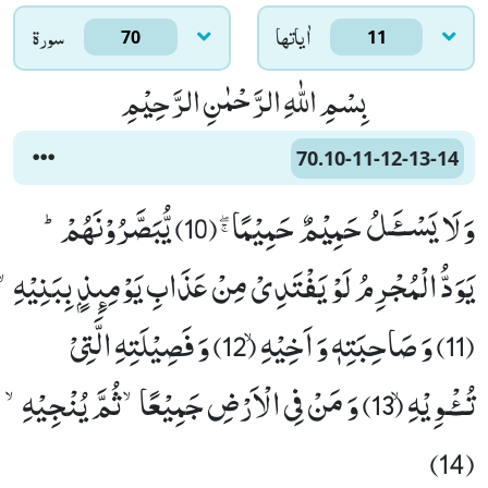
اٰياتها
سورۃ
70
11
بِسْمِ اللّٰهِ الرَّحْمٰنِ الرَّحِیْمِ
70.10-11-12-13-14
وَ لَا یَسْــٴَـلُ حَمِیْمٌ حَمِیْمًاﭕ(10) یُّبَصَّرُوْنَهُمْؕ-
یَوَدُّ الْمُجْرِمُ لَوْ یَفْتَدِیْ مِنْ عَذَابِ یَوْمِىٕذٍۭ بِبَنِیْهِۙ
(11) وَ صَاحِبَتِهٖ وَ اَخِیْهِۙ (12) وَ فَصِیْلَتِهِ الَّتِیْ
تُــٴْـوِیْهِۙ (13) وَ مَنْ فِی الْاَرْضِ جَمِیْعًاۙ-ثُمَّ یُنْجِیْهِۙ
(14)