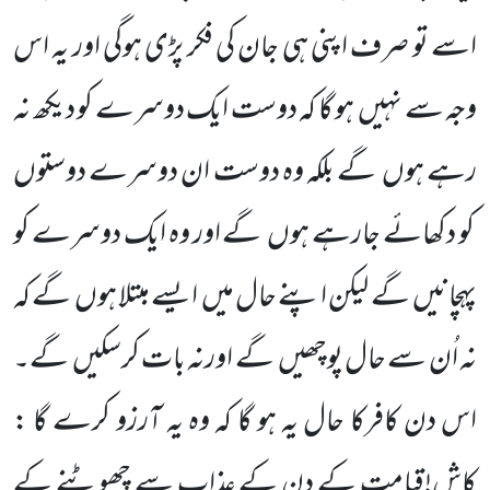
اسے تو صرف اپنی ہی جان کی فکر پڑی ہوگی اور یہ اس
وجہ سے نہیں
ہو گا کہ دوست ایک دوسرے کو دیکھ نہ
رہے ہوں
گے بلکہ وہ دوست ان دوسرے دوستوں
کو دکھائے جارہے ہوں
گے اور وہ ایک دوسرے کو
پہچانیں
گے لیکن اپنے حال میں
ایسے مبتلا ہوں
گے کہ
نہ اُن سے حال پوچھیں
گے اورنہ بات کرسکیں
گے۔
اس دن کافرکا حال یہ ہو گا کہ وہ یہ آرزو کرے گا :
کاش!قیامت کے دن کے عذاب سے چھوٹنے کے