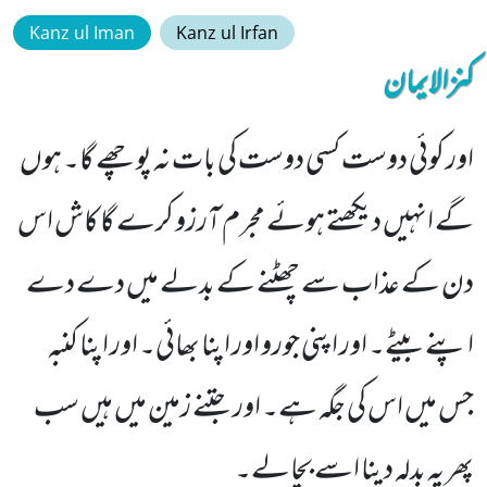
Kanz ul Iman
Kanz ul Irfan
کنزالایمان
اور کوئی دوست کسی دوست کی بات نہ پوچھے گا۔ ہوں
گے انہیں دیکھتے ہوئے مجرم آرزو کرے گا کاش اس
دن کے عذاب سے چھٹنے کے بدلے میں دے دے
اپنے بیٹے۔ اور اپنی جورو اور اپنا بھائی۔ اور اپنا کنبہ
جس میں اس کی جگہ ہے۔ اور جتنے زمین میں ہیں سب
پھر یہ بدلہ دینا اسے بچالے۔