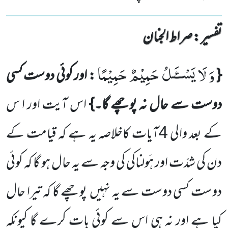
تفسیر : ‎صراط الجنان
وَ لَا یَسْــٴَـلُ حَمِیْمٌ حَمِیْمًا
{
: اور کوئی دوست کسی
دوست سے
حال نہ پوچھے گا۔}
اس آیت اور ا س
کے بعد والی
4
آیات کاخلاصہ یہ ہے کہ قیامت کے
دن کی شدّت اور ہَولناکی کی وجہ سے یہ حال ہو گا کہ کوئی
دوست کسی دوست سے یہ نہیں
پوچھے گا کہ تیرا حال
کیا ہے اور نہ ہی اس سے کوئی بات کرے گا کیونکہ