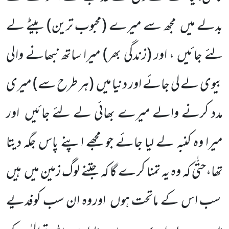
بدلے میں
مجھ سے میرے
(محبوب ترین)
بیٹے لے
لئے جائیں ، اور
(زندگی بھر)
میرا ساتھ نبھانے والی
بیوی لے لی جائے اور دنیا میں
(ہر طرح سے)
میری
مدد کرنے والے میرے بھائی لے لئے جائیں
اور
میرا وہ کنبہ لے لیا جائے جو مجھے اپنے پاس جگہ دیتا
تھا،حتّٰی کہ وہ یہ تمنا کرے گا کہ جتنے لوگ زمین میں
ہیں
سب اس کے ماتحت ہوں
اور وہ ان سب کوفدیے