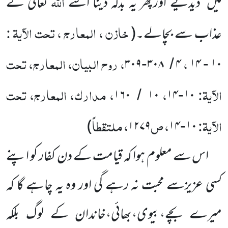
اللّٰہ
میں
دیدیے اورپھر یہ بدلہ دینا اسے
تعالیٰ کے
خازن ، المعارج ، تحت الآیۃ :
عذاب سے بچالے۔
(
،
، روح البیان، المعارج، تحت
۳۰۹
۳۰۸
۴
۱۴
۱۰
-
/
-
الآیۃ:
،
، مدارک، المعارج، تحت
۱۶۰
۱۰
۱۴
۱۰
/
-
الآیۃ:
، ص
، ملتقطاً
)
۱۲۷۹
۱۴
۱۰
-
اس سے معلوم ہوا کہ قیامت کے دن کفار کو اپنے
کسی عزیزسے محبت نہ رہے گی اور وہ یہ چاہے گا کہ
میرے بچے،بیوی،بھائی،خاندان کے لوگ بلکہ