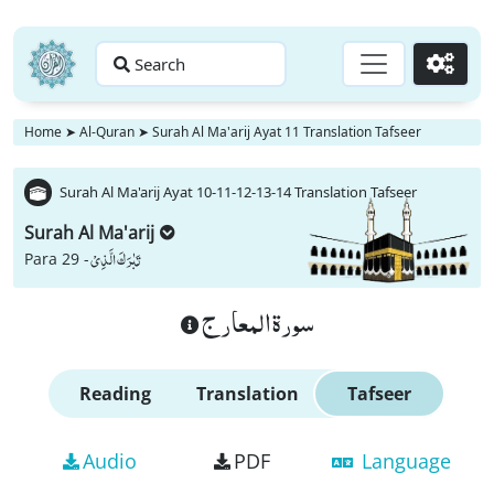
Search
Go
Home
➤
Al-Quran
➤
Surah Al Ma'arij Ayat 11 Translation Tafseer
Surah Al Ma'arij Ayat 10-11-12-13-14 Translation Tafseer
Surah Al Ma'arij
تَبٰرَكَ الَّذِیْ
Para 29 -
سورة المعارج
Reading
Translation
Tafseer
Audio
PDF
Language