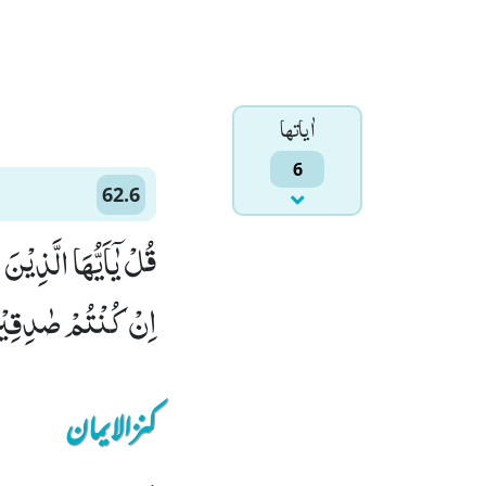
اٰياتها
6
62.6
قُلْ یٰۤاَیُّهَا الَّذِیْن
اِنْ كُنْتُمْ صٰدِقِیْن
کنزالایمان