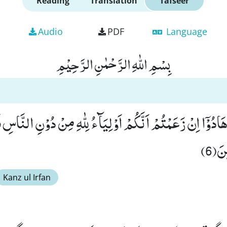
Reading
Translation
Tafseer
Audio
PDF
Language
بِسْمِ اللّٰهِ الرَّحْمٰنِ الرَّحِیْمِ
َ هَادُوْۤا اِنْ زَعَمْتُمْ اَنَّكُمْ اَوْلِیَآءُ لِلّٰهِ مِنْ دُوْنِ النَّاسِ ف
َ(6)
Kanz ul Irfan