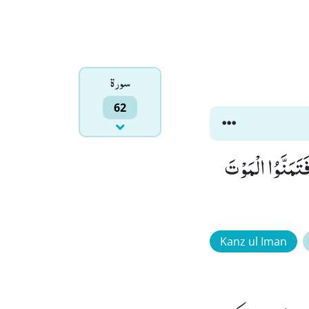
سورۃ
62
َتَمَنَّوُا الْمَوْتَ
Kanz ul Iman