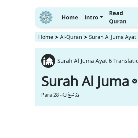
Read
Home
Intro
Quran
Home
➤
Al-Quran
➤
Surah Al Juma Ayat 
Surah Al Juma Ayat 6 Translati
Surah Al Juma
قَدْ سَمِعَ اللّٰهُ
Para 28 -