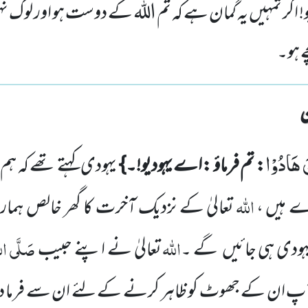
! اگر تمہیں یہ گمان ہے کہ تم اللہ کے دوست ہو اور لوگ ن
ے ہو۔
نَ هَادُوْا
: تم فرماؤ :اے یہودیو!۔}
یہودی کہتے تھے کہ ہم
اللّٰہ
ے ہیں ،
تعالیٰ کے نزدیک آخرت کا گھر خالص ہم
اللّٰہ
صَلَّی اللّ
ودی ہی جائیں
گے ۔
تعالیٰ نے اپنے
حبیب
کہ آپ ان کے جھوٹ کو ظاہر کرنے کے لئے ان سے فرما د