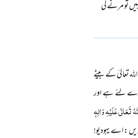
ہیں تو مرنے کی
اللّٰہ
تعالیٰ کے بیٹے
ارے لئے ہے اور
ٰہُ تَعَالٰی عَلَیْہِ وَاٰلِہٖ
یں : اے یہودیو!