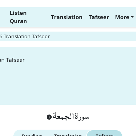
Listen
Translation
Tafseer
More
Quran
6 Translation Tafseer
on Tafseer
سورة الجمعة