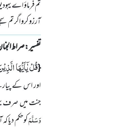
تم فرماؤ اے یہودیو
آرزو کرو اگر تم سچ
تفسیر : ‎صراط الجنان
قُلْ یٰۤاَیُّهَا الَّذِیْ
{
اور اس کے پیار
جنت میں
صرف یہ
وَسَلَّمَ
کو حکم دیا 