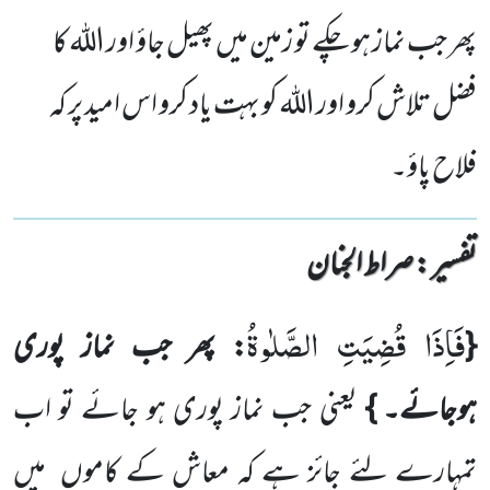
پھر جب نماز ہوچکے تو زمین میں پھیل جاؤ اور اللہ کا
فضل تلاش کرو اور اللہ کو بہت یاد کرو اس امید پر کہ
فلاح پاؤ۔
تفسیر : ‎صراط الجنان
فَاِذَا قُضِیَتِ الصَّلٰوةُ
{
: پھر جب نماز پوری
ہوجائے۔
}
یعنی جب نماز پوری ہو جائے تو اب
تمہارے لئے جائز ہے
کہ معاش کے کاموں
میں