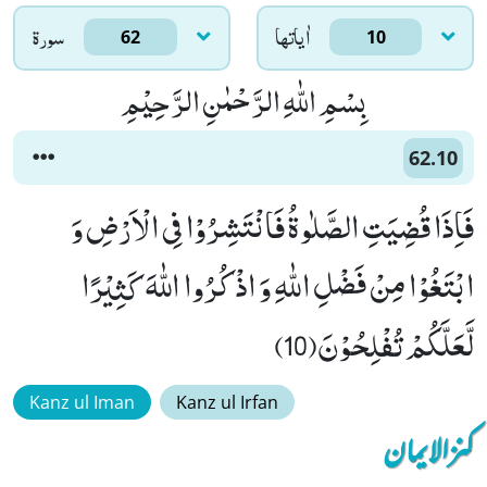
اٰياتها
سورۃ
62
10
بِسْمِ اللّٰهِ الرَّحْمٰنِ الرَّحِیْمِ
62.10
فَاِذَا قُضِیَتِ الصَّلٰوةُ فَانْتَشِرُوْا فِی الْاَرْضِ وَ
ابْتَغُوْا مِنْ فَضْلِ اللّٰهِ وَ اذْكُرُوا اللّٰهَ كَثِیْرًا
لَّعَلَّكُمْ تُفْلِحُوْنَ(10)
Kanz ul Iman
Kanz ul Irfan
کنزالایمان