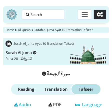
Search
Go
Home
➤
Al-Quran
➤
Surah Al Juma Ayat 10 Translation Tafseer
Surah Al Juma Ayat 10 Translation Tafseer
Surah Al Juma
قَدْ سَمِعَ اللّٰهُ
Para 28 -
سورة الجمعة
Reading
Translation
Tafseer
Audio
PDF
Language