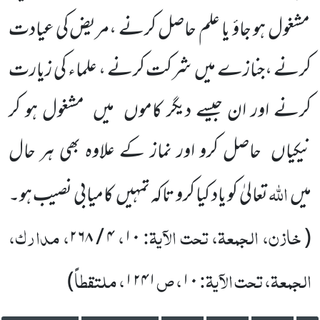
مشغول ہو جاؤ یا علم حاصل کرنے
،مریض کی عیادت
کرنے ،جنازے میں
شرکت کرنے ، علماء کی زیارت
کرنے اور ان جیسے دیگر کاموں
میں
مشغول ہو کر
نیکیاں
حاصل کرو اور نماز کے علاوہ بھی ہر حال
اللّٰہ
میں
تعالیٰ کو یاد کیا کرو تاکہ تمہیں
کامیابی نصیب ہو۔
خازن، الجمعۃ، تحت الآیۃ:
،
، مدارک،
۲۶۸
/
۴
۱۰
(
الجمعۃ، تحت الآیۃ:
، ص
، ملتقطاً
)
۱۲۴۱
۱۰