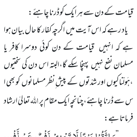
قیامت کے دن سے ہر ایک کو ڈرنا چاہئے :
یاد رہے کہ اس آیت میں اگرچہ کفار کا حال بیان ہوا
ہے کہ انہیں قیامت کے دن کوئی دوسرا کافر یا
مسلمان نفع نہیں پہنچا سکے گا،البتہ اس دن کی سختیوں
،ہَولْناکیوں اور شدّتوں کے پیش ِنظر مسلمانوں کو بھی ا
اللّٰہ
س سے ڈرنا چاہئے، چنانچہ ایک مقام پر
تعالیٰ ارشاد
فرماتا ہے:
وَ اتَّقُوْا یَوْمًا لَّا تَجْزِیْ نَفْسٌ عَنْ نَّفْسٍ