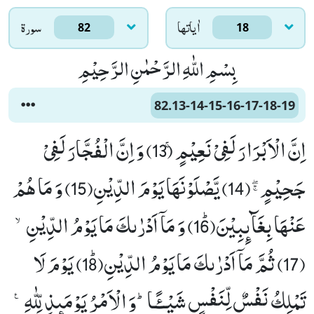
اٰياتها
سورۃ
82
18
بِسْمِ اللّٰهِ الرَّحْمٰنِ الرَّحِیْمِ
82.13-14-15-16-17-18-19
اِنَّ الْاَبْرَارَ لَفِیْ نَعِیْمٍۚ (13) وَ اِنَّ الْفُجَّارَ لَفِیْ
جَحِیْمٍﭕ(14) یَّصْلَوْنَهَا یَوْمَ الدِّیْنِ(15) وَ مَا هُمْ
عَنْهَا بِغَآىٕبِیْنَﭤ(16) وَ مَاۤ اَدْرٰىكَ مَا یَوْمُ الدِّیْنِۙ
(17) ثُمَّ مَاۤ اَدْرٰىكَ مَا یَوْمُ الدِّیْنِﭤ(18) یَوْمَ لَا
تَمْلِكُ نَفْسٌ لِّنَفْسٍ شَیْــٴًـاؕ-وَ الْاَمْرُ یَوْمَىٕذٍ لِّلّٰهِ۠