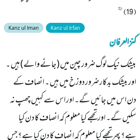
(19)ٛ
Kanz ul Iman
Kanz ul Irfan
کنزالعرفان
بیشک نیک لوگ ضرور چین میں (جانے والے) ہیں ۔
اور بیشک بدکار ضرور دوزخ میں ہیں ۔ انصاف کے
دن اس میں جائیں گے۔ اور اس سے کہیں چھپ نہ
سکیں گے۔ اور تجھے کیا معلوم کہ انصاف کا دن کیا
ہے؟ پھر تجھے کیا معلوم کہ انصاف کا دن کیا ہے؟ جس