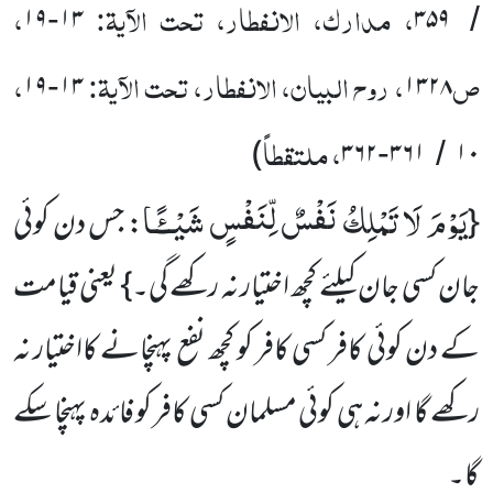
، مدارک، الانفطار، تحت الآیۃ:
،
۱۹
۱۳
۳۵۹
-
/
ص
، روح البیان، الانفطار، تحت الآیۃ:
،
۱۹
۱۳
۱۳۲۸
-
، ملتقطاً
)
۳۶۲
۳۶۱
۱۰
-
/
یَوْمَ لَا تَمْلِكُ نَفْسٌ لِّنَفْسٍ شَیْــٴًـا
{
: جس دن کوئی
جان کسی جان کیلئے کچھ اختیار نہ رکھے گی۔} یعنی قیامت
کے دن کوئی کافر کسی کافر کو کچھ نفع پہنچانے کااختیار نہ
رکھے گا اور نہ ہی کوئی مسلمان کسی کافر کو فائدہ پہنچا سکے
گا۔