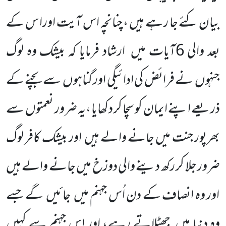
بیان کئے جا رہے ہیں ، چنانچہ اس آیت اورا س کے
بعد والی 6آیات میں ارشاد فرمایا کہ بیشک وہ لوگ
جنہوں نے فرائض کی ادائیگی اور گناہوں سے بچنے کے
ذریعے اپنے ایمان کو سچا کر دکھایا ،یہ ضرور نعمتوں سے
بھرپور جنت میں جانے والے ہیں اور بیشک کافر لوگ
ضرور جلا کر رکھ دینے والی دوزخ میں جانے والے ہیں
اور وہ انصاف کے دن اُس جہنم میں جائیں گے جسے
وہ دنیا میں جھٹلاتے رہے، اور اس جہنم سے کہیں