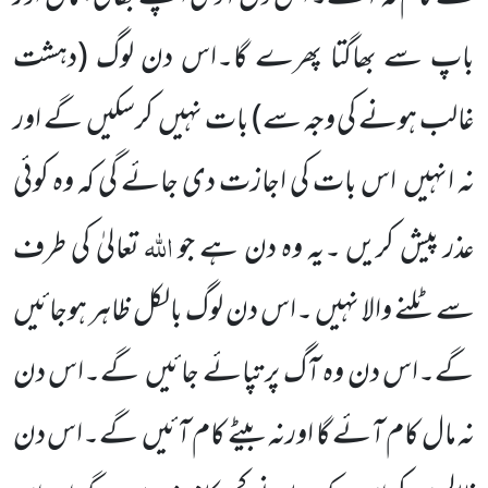
باپ سے بھاگتا پھرے گا۔اس دن لوگ
(دہشت
غالب ہونے کی وجہ سے)
بات نہیں کرسکیں گے اور
نہ انہیں اس بات کی اجازت دی جائے گی کہ وہ کوئی
اللّٰہ
عذر پیش کریں ۔یہ وہ دن ہے جو
تعالیٰ کی طرف
سے ٹلنے والا نہیں ۔اس دن لوگ بالکل ظاہر ہوجائیں
گے۔اس دن وہ آگ پر تپائے جائیں گے۔اس دن
نہ مال کام آئے گا اورنہ بیٹے کام آئیں گے۔اس دن