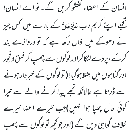
انسان کے اعضاء گفتگو کریں گے۔تو اے انسان!
عَزَّوَجَلَّ
تجھے اپنے کریم رب
کے بارے میں کس چیز
نے دھوکے میں ڈال رکھا ہے کہ تو دروازے بند
کرکے،پردے لٹکاکر اور لوگوں سے چھپ کر فسق و فجور
اور گناہوں میں مبتلا ہوگیا!
(تو لوگوں کے خبردار ہونے
سے ڈرتا ہے حالانکہ تجھے پیدا کرنے والے سے تیرا
کوئی حال چھپا ہوا نہیں)
جب تیرے اعضا تیرے
خلاف گواہی دیں گے
(اور جو کچھ تو لوگوں سے چھپ