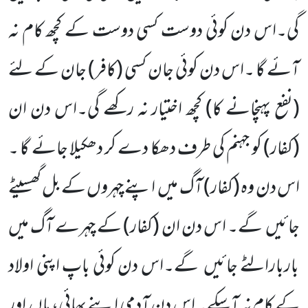
گی۔اس دن کوئی دوست کسی دوست کے کچھ کام نہ
آئے گا ۔اس دن کوئی جان کسی
(کافر)
جان کے لئے
(نفع پہنچانے کا)
کچھ اختیار نہ رکھے گی۔اس دن ان
(کفار)
کو جہنم کی طرف دھکا دے کر دھکیلا جائے گا ۔
اس دن وہ
(کفار)
آگ میں اپنے چہروں کے بل گھسیٹے
جائیں گے۔ اس دن ان
(کفار)
کے چہرے آگ میں
باربارالٹے جائیں گے۔اس دن کوئی باپ اپنی اولاد
کے کام نہ آسکے۔ اس دن آدمی اپنے بھائی، ماں اور