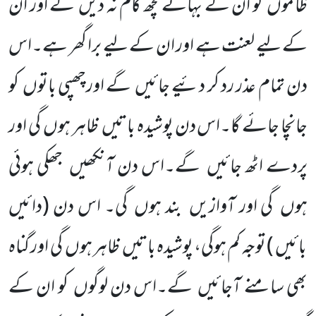
ظالموں کو ان کے بہانے کچھ کام نہ دیں گے اور ان
کے لیے لعنت ہے اور ان کے لیے برا گھر ہے۔اس
دن تمام عذر رد کر دئیے جائیں گے اورچھپی باتوں کو
جانچا جائے گا۔اس دن پوشیدہ باتیں ظاہر ہوں گی اور
پردے اٹھ جائیں گے۔اس دن آنکھیں جھکی ہوئی
ہوں گی اور آوازیں بند ہوں گی۔ اس دن
(دائیں
بائیں )
توجہ کم ہوگی،
پوشیدہ
باتیں ظاہر ہوں گی اور گناہ
بھی سامنے آجائیں گے۔اس دن لوگوں کو ان کے