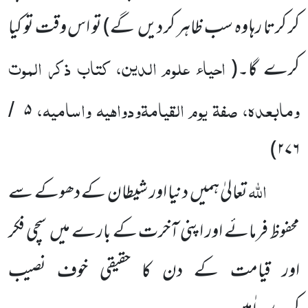
کر کرتا رہا وہ سب ظاہر کر دیں گے)
تو اس وقت تو کیا
احیاء علوم الدین، کتاب ذکر الموت
کرے گا۔
(
ومابعدہ، صفۃ یوم القیامۃودواہیہ واسامیہ،
۵
/
)
۲۷۶
اللّٰہ
تعالیٰ ہمیں دنیا اور شیطان کے دھوکے سے
محفوظ فرمائے اور اپنی آخرت کے بارے میں سچی فکر
اور قیامت کے دن کا حقیقی خوف نصیب