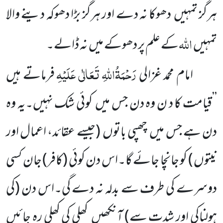
ہرگز تمہیں دھوکا نہ دے اور ہرگز بڑا دھوکہ دینے والا
اللّٰہ
تمہیں
کے علم پر دھوکے میں نہ ڈالے۔
رَحْمَۃُاللّٰہِ تَعَالٰی عَلَیْہِ
امام محمد غزالی
فرماتے ہیں
’’قیامت کا د ن وہ دن جس میں کوئی شک نہیں۔یہ وہ
دن ہے جس میں چھپی باتوں
(جیسے عقائد، اعمال اور
نیتوں )
کو جانچا جائے گا۔اس دن کوئی
(کافر)
جان کسی
دوسرے کی طرف سے بدلہ نہ دے گی۔اس دن
(کی
ہولناکی اور شدت سے)
آنکھیں کھلی کی کھلی رہ جائیں