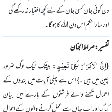
دن کوئی جان کسی جان کے لئے کچھ اختیار نہ رکھے گی
اور سارا حکم اس دن اللہ کا ہوگا۔
تفسیر : ‎صراط الجنان
اِنَّ الْاَبْرَارَ لَفِیْ نَعِیْمٍ
{
: بیشک نیک لوگ ضرور
چین میں ہیں ۔} اس سے پہلی آیات میں بندوں کے
اعمال لکھنے والے فرشتوں کے بارے میں بیان
کیاگیا اور اب یہاں سے عمل کرنے والوں کے احوال