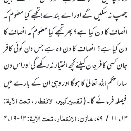
چھپ نہ سکیں گے اور اے بندے! تجھے کیا معلوم کہ
انصاف کا دن کیا ہے؟ پھر تجھے کیا معلوم کہ انصاف کا
دن کیا ہے؟ انصاف کا دن وہ ہے جس دن کوئی کافر
جان کسی کافر جان کیلئے کچھ اختیار نہ رکھے گی اوراس دن
اللّٰہ
سارا حکم
تعالیٰ کا ہوگا اور وہی ان کے بارے میں
تفسیرکبیر، الانفطار، تحت الآیۃ:
فیصلہ فرمائے گا۔
(
،
، خازن، الانفطار، تحت الآیۃ:
،
۴
۱۹
۱۳
۷۹
۱۱
۱۳
-
/