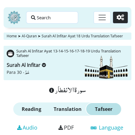
Search
Go
Home
➤
Al-Quran
➤
Surah Al Infitar Ayat 18 Urdu Translation Tafseer
Surah Al Infitar Ayat 13-14-15-16-17-18-19 Urdu Translation
Tafseer
Surah Al Infitar
عَمَّ
Para 30 -
سورة الانفطار
Reading
Translation
Tafseer
Audio
PDF
Language