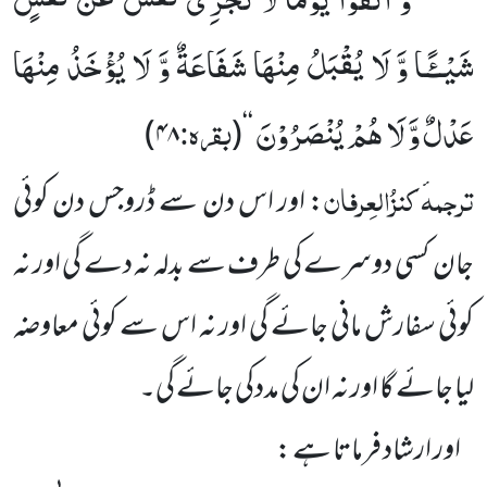
’’
شَیْــٴًـا وَّ لَا یُقْبَلُ مِنْهَا شَفَاعَةٌ وَّ لَا یُؤْخَذُ مِنْهَا
عَدْلٌ وَّ لَا هُمْ یُنْصَرُوْنَ
بقرہ:
)
۴۸
(
‘‘
ترجمہ
کنزُالعِرفان
ٔ
: اور اس دن سے ڈروجس دن کوئی
جان کسی دوسرے کی طرف سے بدلہ نہ دے گی اور نہ
کوئی سفارش مانی جائے گی اور نہ اس سے کوئی معاوضہ
لیا جائے گا اور نہ ان کی مددکی جائے گی۔
اور ارشاد فرماتا ہے :