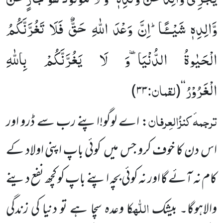
وَّالِدِهٖ شَیْــٴًـاؕ-اِنَّ وَعْدَ اللّٰهِ حَقٌّ فَلَا تَغُرَّنَّكُمُ
الْحَیٰوةُ الدُّنْیَاٙ-وَ لَا یَغُرَّنَّكُمْ بِاللّٰهِ
الْغَرُوْرُ
لقمان:
)
۳۳
(
‘‘
ترجمہ
کنزُالعِرفان
ٔ
: اے لوگو!اپنے رب سے ڈرو اور
اس دن کا خوف کرو جس میں کوئی باپ اپنی اولاد کے
کام نہ آئے گا اور نہ کوئی بچہ اپنے باپ کو کچھ نفع دینے
اللّٰہ
والاہوگا۔ بیشک
کا وعدہ سچا ہے تو دنیا کی زندگی