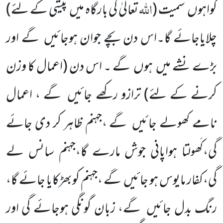
اللّٰہ
گواہوں سمیت
(
تعالیٰ کی بارگاہ میں پیشی کے لئے)
چلایاجائے گا۔اس دن بچے جوان ہوجائیں گے اور
بڑے نشے میں ہوں گے ۔ اس دن
(اعمال کا وزن
کرنے کے لئے)
ترازو رکھے جائیں گے ، اعمال
نامے کھولے جائیں گے ،جہنم ظاہر کر دی جائے
گی،کَھولتا ہواپانی جوش مارے گا،جہنم سانس لے
گی،کفار مایوس ہو جائیں گے ،جہنم کوبھڑکایا جائے گا،
رنگ بدل جائیں گے، زبان گونگی ہوجائے گی اور