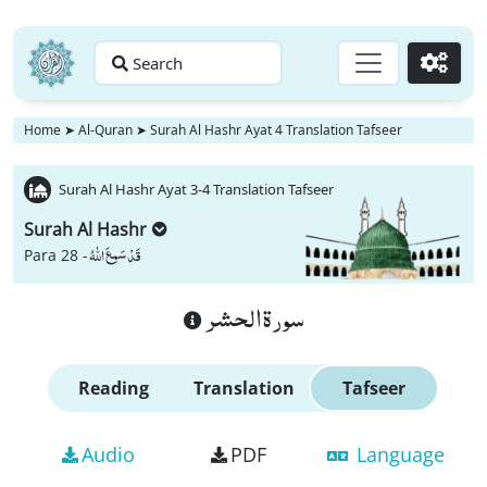
Search
Go
Home
➤
Al-Quran
➤
Surah Al Hashr Ayat 4 Translation Tafseer
Surah Al Hashr Ayat 3-4 Translation Tafseer
Surah Al Hashr
قَدْ سَمِعَ اللّٰهُ
Para 28 -
سورة الحشر
Reading
Translation
Tafseer
Audio
PDF
Language