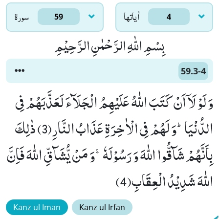
اٰياتها
سورۃ
59
4
بِسْمِ اللّٰهِ الرَّحْمٰنِ الرَّحِیْمِ
59.3-4
وَ لَوْ لَاۤ اَنْ كَتَبَ اللّٰهُ عَلَیْهِمُ الْجَلَآءَ لَعَذَّبَهُمْ فِی
الدُّنْیَاؕ-وَ لَهُمْ فِی الْاٰخِرَةِ عَذَابُ النَّارِ(3) ذٰلِكَ
بِاَنَّهُمْ شَآقُّوا اللّٰهَ وَ رَسُوْلَهٗۚ-وَ مَنْ یُّشَآقِّ اللّٰهَ فَاِنَّ
اللّٰهَ شَدِیْدُ الْعِقَابِ(4)
Kanz ul Iman
Kanz ul Irfan