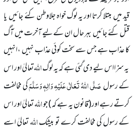
قید میں
مبتلا کرتا اور یہ لوگ خواہ جلاوطن کئے جائیں
یا
قتل کئے جائیں
بہر حال ان کے لیے آخرت میں
آگ
کا عذاب ہے جس سے سخت کوئی عذاب نہیں
،انہیں
اللّٰہ
یہ سزااس لیے دی گئی ہے کہ یہ لوگ
تعالیٰ اور اس
صَلَّی اللّٰہُ تَعَالٰی عَلَیْہِ وَاٰلِہٖ وَسَلَّمَ
کے رسول
کی مخالفت
اللّٰہ
کرتے رہے اور
(قانون یہ ہے کہ )
جو
تعالیٰ اور اس
اللّٰہ
کے رسول کی مخالفت کرے
تو بیشک
تعالیٰ اسے