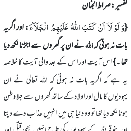
تفسیر : ‎صراط الجنان
وَ لَوْ لَاۤ اَنْ كَتَبَ اللّٰهُ عَلَیْهِمُ الْجَلَآءَ
{
: اور اگریہ
اللّٰہ
بات نہ ہوتی کہ
نے ان پر گھر وں
سے اجڑنا لکھ دیا
تھا ۔}
اس آیت
اور ا س کے بعد والی آیت کا خلاصہ
اللّٰہ
یہ ہے کہ اگریہ بات نہ ہوتی کہ
تعالیٰ نے ان
یہودیوں
کا مال اور اولاد کے ساتھ گھروں
سے جلا وطن
ہونا لکھ دیا تھا تو وہ دنیا ہی میں
انہیں
عذاب دے دیتا
اور بنو قریظہ کے یہودیوں
کی طرح انہیں
بھی قتل اور