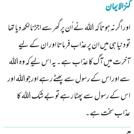
کنزالایمان
اور اگر نہ ہوتا کہ اللہ نے اُن پر گھر سے اجڑنا لکھ دیا تھا
تو دنیا ہی میں ان پر عذاب فرماتا اور ان کے لیے
آخرت میں آگ کا عذاب ہے۔ یہ اس لیے کہ وہ اللہ
سے اور اس کے رسول سے پھٹے رہے اور جو اللہ اور
اس کے رسول سے پھٹا رہے تو بے شک اللہ کا
عذاب سخت ہے۔