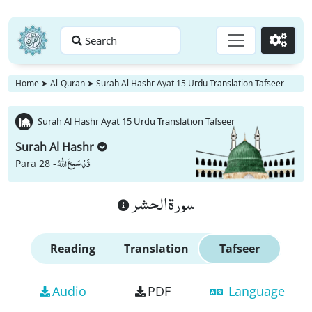
Search
Go
Home
➤
Al-Quran
➤
Surah Al Hashr Ayat 15 Urdu Translation Tafseer
Surah Al Hashr Ayat 15 Urdu Translation Tafseer
Surah Al Hashr
قَدْ سَمِعَ اللّٰهُ
Para 28 -
سورة الحشر
Reading
Translation
Tafseer
Audio
PDF
Language