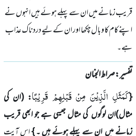
قریب زمانے میں ان سے پہلے ہوئے ہیں انہوں نے
اپنے کام کا وبال چکھا اور ان کے لیے دردناک عذاب
ہے۔
تفسیر : ‎صراط الجنان
كَمَثَلِ الَّذِیْنَ مِنْ قَبْلِهِمْ قَرِیْبًا
{
:
(ان کی
مثال)
ان لوگوں
کی
مثال جیسی ہے جو ابھی قریب
زمانے میں
ان سے پہلے ہوئے ہیں ۔ }
اس آیت