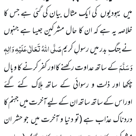
میں
یہودیوں
کی ایک مثال بیان کی گئی ہے جس کا
خلاصہ یہ ہے کہ ان کا حال مشرکین جیسا ہے جنہوں
صَلَّی اللّٰہُ تَعَالٰی عَلَیْہِ وَاٰلِہٖ
نے جنگ ِ بدر میں
رسولِ کریم
وَسَلَّمَ
کے ساتھ عداوت رکھنے کااور کفر کرنے کا وبال
چکھا اور ذلت و رسوائی کے ساتھ ہلاک کئے گئے
اوراس کے ساتھ ساتھ ان کے لیے آخرت میں
جہنم کا
دردناک عذاب ہے
(تو دنیا و آخرت میں
جو حشر ان