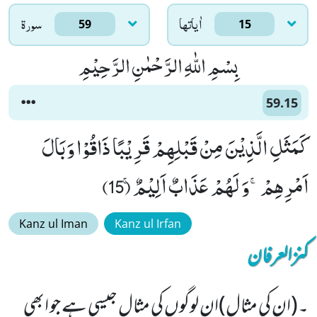
اٰياتها
سورۃ
59
15
بِسْمِ اللّٰهِ الرَّحْمٰنِ الرَّحِیْمِ
59.15
كَمَثَلِ الَّذِیْنَ مِنْ قَبْلِهِمْ قَرِیْبًا ذَاقُوْا وَبَالَ
اَمْرِهِمْۚ-وَ لَهُمْ عَذَابٌ اَلِیْمٌۚ (15)
Kanz ul Iman
Kanz ul Irfan
کنزالعرفان
۔(ان کی مثال)ان لوگوں کی مثال جیسی ہے جو ابھی