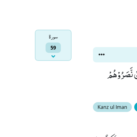
سورۃ
59
نْ نَّصَرُوْهُمْ
Kanz ul Iman