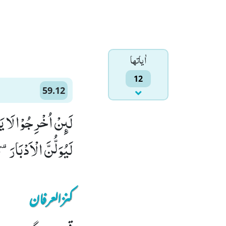
اٰياتها
12
59.12
لَىٕنْ اُخْرِجُوْا لَا ی
لَیُوَلُّنَّ الْاَدْبَارَ۫-
کنزالعرفان