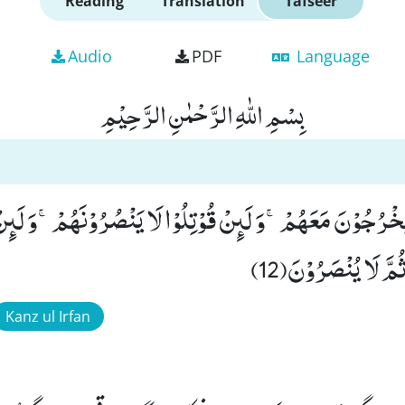
Reading
Translation
Tafseer
Audio
PDF
Language
بِسْمِ اللّٰهِ الرَّحْمٰنِ الرَّحِیْمِ
َخْرُجُوْنَ مَعَهُمْۚ-وَ لَىٕنْ قُوْتِلُوْا لَا یَنْصُرُوْنَهُمْۚ-وَ لَىٕ
ثُمَّ لَا یُنْصَرُوْنَ(12)
Kanz ul Irfan