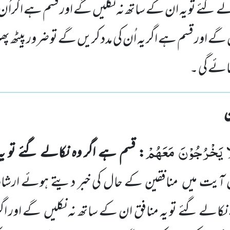
ے گئے تو یہ ان کے ساتھ نہ نکلیں گے اور قسم ہے اگراُن س
ں گے اور قسم ہے اگر یہ اُن کی مدد کریں گے تو ضرور پیٹھ پ
 جائے گی ۔
َا یَخْرُجُوْنَ مَعَهُمْ
:
قسم ہے اگر وہ نکالے گئے تو ی
آیت میں
منافقین
کے حال کی خبر دیتے ہوئے ارشاد فرم
کالے گئے تو یہ منافق ان کے ساتھ نہ نکلیں
گے اور اگ