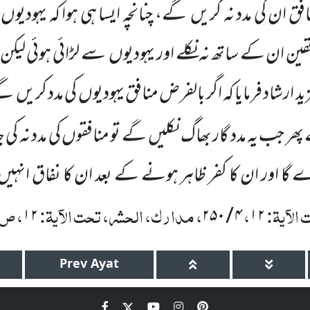
منافق ان کی مدد نہ کریں
گے، چنانچہ ایسا ہی ہوا کہ یہودیوں
افقین ان کے ساتھ نہ نکلے اور یہودیوں
سے لڑائی ہوئی لیکن
زید ارشاد فرمایا کہ اگر بالفرض منافق یہودیوں
کی مدد کریں
گے 
ھر جب یہ مدد گار
بھاگ
نکلیں
گے تو منافقوں کی مدد نہ کی 
ے گا اور ان کا کفر ظاہر ہونے کے بعد ان کا نفاق انہیں
الآیۃ:
،
، مدارک، الحشر، تحت الآیۃ:
، ص
۱۲
۲۵۰
/
۴
۱۲
Prev
Ayat