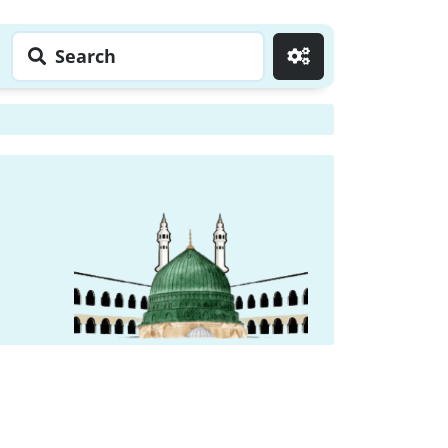
Search
Go