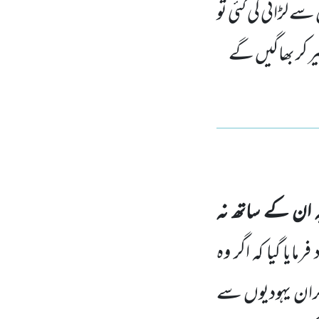
ے لڑائی کی گئی تو
ھیر کر بھاگیں گے
ہ ان کے ساتھ نہ
ایا گیا کہ اگر وہ
ران یہودیوں سے