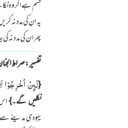
قسم ہے اگر وہ نکال
یہ ان کی مدد نہ کری
پھر ان کی مدد نہ کی
تفسیر : ‎صراط الجنان
لَىٕنْ اُخْرِجُوْا ل
{
نکلیں
گے۔}
اس 
یہودی مدینے سے ن