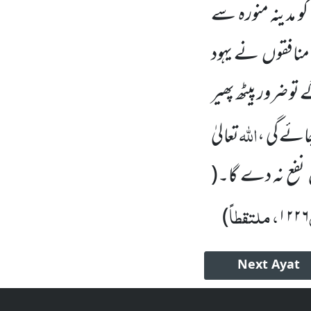
کو مدینہ منورہ سے
 منافقوں
نے یہود
تو ضرور پیٹھ پھیر
اللّٰہ
جائے گی ،
تعالیٰ
نفع نہ دے گا۔
(
، ملتقطاً
)
۱۲۲۶
Next
Ayat