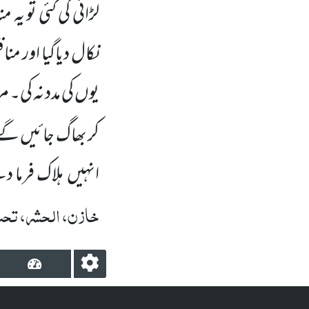
لڑائی کی گئی تو یہ 
نکال دیاگیا اور من
یوں کی مدد نہ کی۔ م
کر بھاگ جائیں گے پ
انہیں
ہلاک فرما د
خازن، الحشر، تحت 