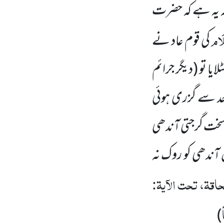
صہ یہ ہے کہ حضرت
لَام
کی قوم عاد نے
ایا تو
(دیگر جرائم
د سے گزری ہوئی
 سخت گرجتی آندھی
آندھی کو روک نہ
حاقۃ، تحت الآیۃ:
)