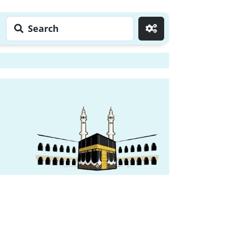
Search
Go