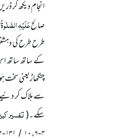
انجام دیکھ کر ڈری
عَلَیْہِ
الصَّلٰوۃُ
و
صالح
طرح طرح کی دہشت
کے ساتھ ساتھ اس
چنگھاڑیعنی سخت ہَ
سے ہلاک کر دئیے گ
تفسیر کبیر
سکے۔
(
،
۲
۱۳۱
۱۰
۶
۴
-
/
-