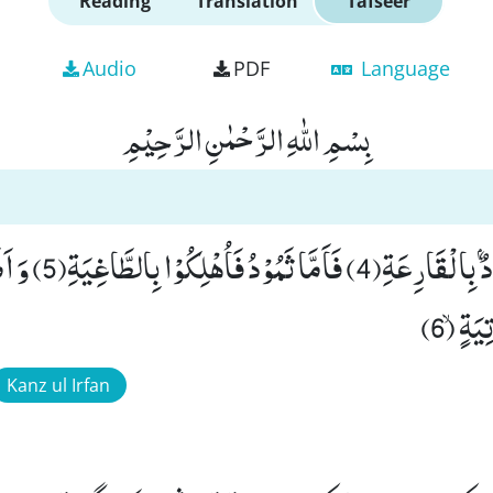
Reading
Translation
Tafseer
Audio
PDF
Language
بِسْمِ اللّٰهِ الرَّحْمٰنِ الرَّحِیْمِ
كَذَّبَتْ ثَمُوْدُ وَ عَادٌۢ 
ةٍۙ (6)
Kanz ul Irfan