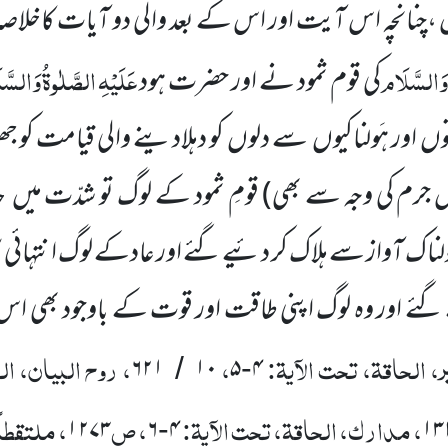
ں ،چنانچہ اس آیت اور اس کے بعد والی دو آیات کاخلا
َالسَّلَام
عَلَیْہِ
الصَّلٰوۃُ
وَالسَّ
کی قوم ثمود نے اور حضرت ہود
وں
اور ہَولناکیوں
سے دلوں
کو دہلادینے والی قیامت کو جھٹل
 جرم کی وجہ سے بھی)
قومِ ثمود کے لوگ تو شدّت میں
ح
ولناک آواز سے ہلاک کر دئیے گئے اور عادکے لوگ انتہائی
ئے اور وہ لوگ اپنی طاقت اور قوت کے باوجود بھی اس 
، الحاقۃ، تحت الآیۃ:
،
، روح البیان، ال
۶۲۱
۱۰
۵
۴
/
-
، مدارک، الحاقۃ، تحت الآیۃ:
، ص
، ملتقطاً
۱۲۷۳
۶
۴
۱۳
-