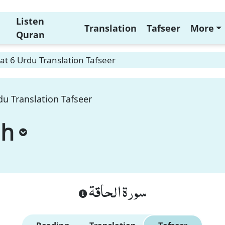
Listen
Translation
Tafseer
More
Quran
t 6 Urdu Translation Tafseer
u Translation Tafseer
ah
سورة الحاقة