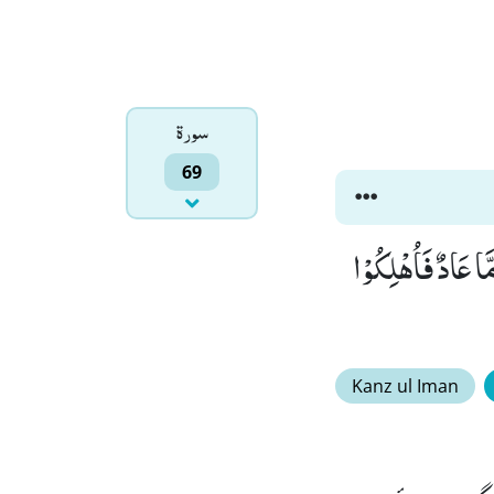
سورۃ
69
بِالْقَارِعَةِ(4) فَاَمَّا ثَمُوْدُ فَاُهْلِكُوْا بِالطَّاغِیَةِ(5) وَ اَمَّا عَادٌ فَاُهْلِكُوْا
Kanz ul Iman