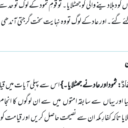
ں کو دہلادینے والی کو جھٹلایا۔ تو قومِ ثمود کے لوگ تو حد 
ئے گئے۔ اور عادکے لوگ تو وہ نہایت سخت گرجتی آندھی
َادٌ
: ثمود اور عاد نے جھٹلایا۔}
اس سے پہلی آیات میں
قیا
یا اور یہاں
سے سابقہ امتوں
میں
سے ان لوگوں
کا انجام
یا تاکہ کفارِ مکہ ان سے نصیحت حاصل کریں
اور قیامت کو