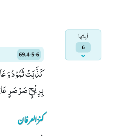
اٰياتها
6
69.4-5-6
بِرِیْحٍ صَرْصَرٍ عَاتِیَ
کنزالعرفان