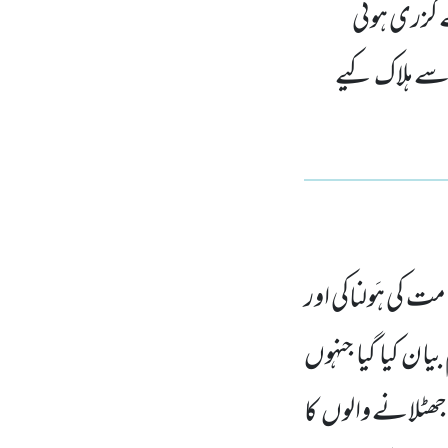
سے گزری ہوئی
 سے ہلاک کیے
مت کی ہَولناکی اور
 بیان کیا گیا جنہوں
 جھٹلانے والوں
کا