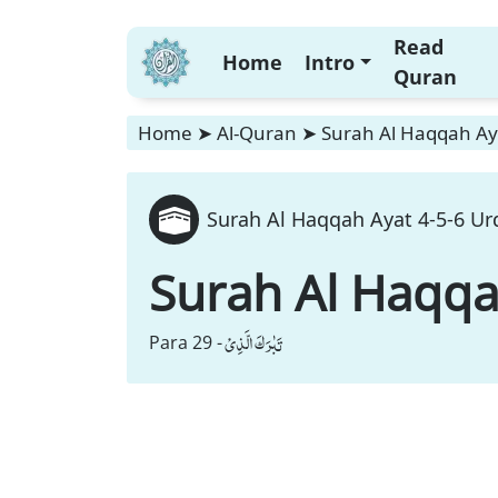
Read
Home
Intro
Quran
Home
➤
Al-Quran
➤
Surah Al Haqqah Aya
Surah Al Haqqah Ayat 4-5-6 Urd
Surah Al Haqq
تَبٰرَكَ الَّذِیْ
Para 29 -