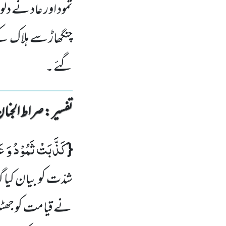
ثمود اور عاد نے دلو
چنگھاڑ سے ہلاک ک
گئے ۔
تفسیر : ‎صراط الجنان
كَذَّبَتْ ثَمُوْدُ وَ ع
{
شدّت کو بیان کیا
گ
نے قیامت کو جھٹلا