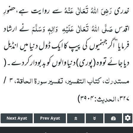
رَضِیَ اللّٰہُ تَعَالٰی عَنْہُ
خدری
سے روایت ہے،حضورِ
صَلَّی اللّٰہُ تَعَالٰی عَلَیْہِ
وَاٰلِہٖ وَسَلَّمَ
اقدس
نے ارشاد
فرمایا’’اگر جہنمیوں
کی پیپ کا ایک ڈول دنیا میں
انڈیل
دیا جائے تو وہ
(پوری)
دنیا والوں
کو بدبودار کر دے۔
(
مستدرک، کتاب التفسیر، تفسیر سورۃ الحاقۃ،
۳
/
، الحدیث:
)
۳۹۰۴
۳۲۷
Next
Ayat
Prev
Ayat