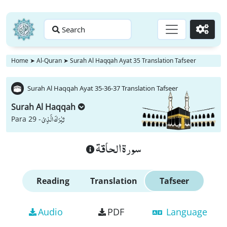
Search
Go
Home
➤
Al-Quran
➤
Surah Al Haqqah Ayat 35 Translation Tafseer
Surah Al Haqqah Ayat 35-36-37 Translation Tafseer
Surah Al Haqqah
تَبٰرَكَ الَّذِیْ
Para 29 -
سورة الحاقة
Reading
Translation
Tafseer
Audio
PDF
Language