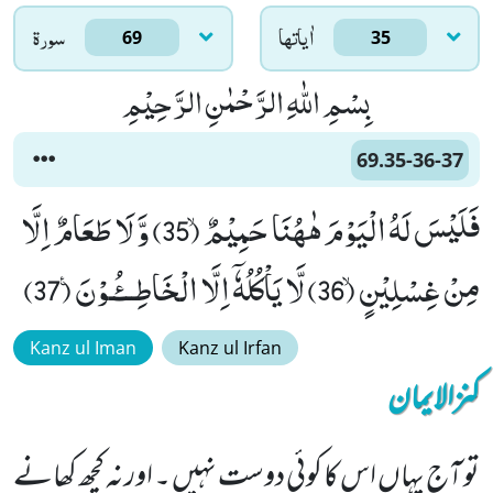
اٰياتها
سورۃ
69
35
بِسْمِ اللّٰهِ الرَّحْمٰنِ الرَّحِیْمِ
69.35-36-37
فَلَیْسَ لَهُ الْیَوْمَ هٰهُنَا حَمِیْمٌۙ (35) وَّ لَا طَعَامٌ اِلَّا
مِنْ غِسْلِیْنٍۙ (36) لَّا یَاْكُلُهٗۤ اِلَّا الْخَاطِـــٴُـوْنَ۠ (37)
Kanz ul Iman
Kanz ul Irfan
کنزالایمان
تو آج یہاں اس کا کوئی دوست نہیں ۔ اور نہ کچھ کھانے