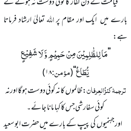
قیامت کے دن کفار کا کوئی دوست نہ ہونے کے
اللّٰہ
بارے میں
ایک اور مقام پر
تعالیٰ ارشاد فرماتا
ہے:
مَا لِلظّٰلِمِیْنَ مِنْ حَمِیْمٍ وَّ لَا شَفِیْعٍ
’’
یُّطَاعُ
مؤمن:
)
۱۸
(
‘‘
ترجمۂ
کنزُالعِرفان
: ظالموں
کا
نہ کوئی دوست ہوگا اور
نہ
کوئی سفارشی جس کا کہا مانا جائے۔
اور جہنمیوں
کی پیپ کے بارے میں حضرت ابو سعید