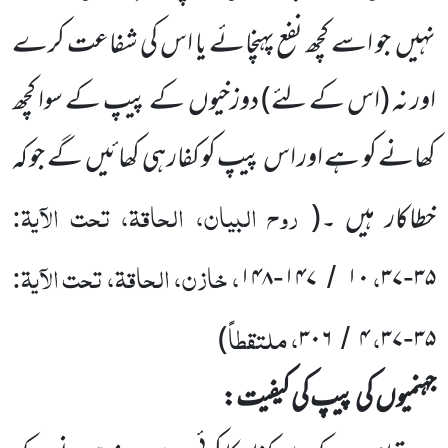
نہیں
جو اسے کچھ نفع پہنچائے یا اس کی شفاعت کرے
اور نہ
(اس کے لئے)
دوزخیوں
کے پیپ کے سوا کچھ
کھانے کو ہے اور اس پیپ کو کفار ہی کھائیں
گے جو کہ
روح البیان، الحاقۃ، تحت الآیۃ:
خطاکار ہیں ۔
(
،
، خازن، الحاقۃ، تحت الآیۃ:
۱۴۸
۱۴۷
۱۰
۳۷
۳۵
-
/
-
،
، ملتقطاً
)
۳۰۶
۴
۳۷
۳۵
/
-
جہنمیوں
کی پیپ کی کیفیت: