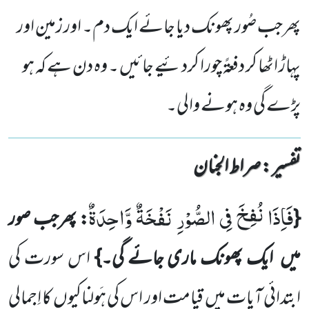
پھرجب صُور پھونک دیا جائے ایک دم۔ اور زمین اور
پہاڑ اٹھا کر دفعۃً چورا کردئیے جائیں ۔ وہ دن ہے کہ ہو
پڑے گی وہ ہونے والی۔
تفسیر : ‎صراط الجنان
فَاِذَا نُفِخَ فِی الصُّوْرِ نَفْخَةٌ وَّاحِدَةٌ
{
: پھرجب صور
میں
ایک پھونک ماری جائے گی۔}
اس سورت کی
ابتدائی
آیات میں
قیامت اور اس کی ہَولناکیوں
کا اِجمالی