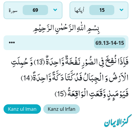
اٰياتها
سورۃ
69
15
بِسْمِ اللّٰهِ الرَّحْمٰنِ الرَّحِیْمِ
69.13-14-15
فَاِذَا نُفِخَ فِی الصُّوْرِ نَفْخَةٌ وَّاحِدَةٌۙ (13) وَّ حُمِلَتِ
الْاَرْضُ وَ الْجِبَالُ فَدُكَّتَا دَكَّةً وَّاحِدَةً(14)
فَیَوْمَىٕذٍ وَّقَعَتِ الْوَاقِعَةُۙ (15)
Kanz ul Iman
Kanz ul Irfan
کنزالایمان