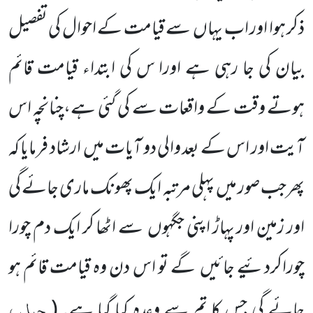
ذکر ہوا اور اب یہاں
سے قیامت کے احوال کی تفصیل
بیان کی جا رہی ہے اورا س کی ابتداء قیامت قائم
ہوتے وقت کے واقعات سے کی گئی ہے،چنانچہ اس
آیت اور اس کے بعد والی دو آیات میں
ارشاد فرمایا کہ
پھرجب صور میں
پہلی مرتبہ ایک پھونک ماری جائے گی
اور زمین اور پہاڑ اپنی جگہوں
سے اٹھا کر ایک دم چورا
چوراکردئیے جائیں
گے تو اس دن وہ قیامت قائم ہو
جمل ،
جائے گی جس کا تم سے وعدہ کیا گیا ہے۔
(