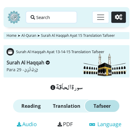
Search
Go
Home
➤
Al-Quran
➤
Surah Al Haqqah Ayat 15 Translation Tafseer
Surah Al Haqqah Ayat 13-14-15 Translation Tafseer
Surah Al Haqqah
تَبٰرَكَ الَّذِیْ
Para 29 -
سورة الحاقة
Reading
Translation
Tafseer
Audio
PDF
Language