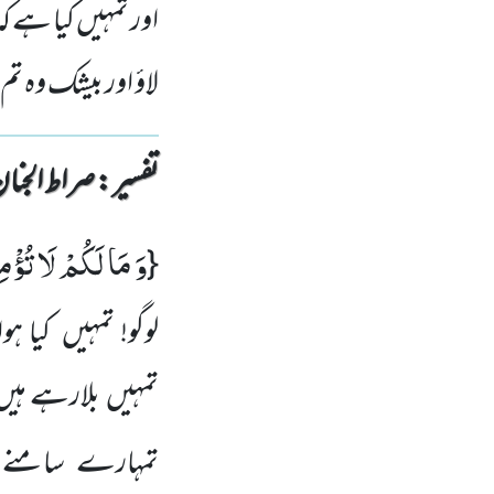
اور تمہیں کیا ہے کہ
لاؤ اور بیشک وہ تم
تفسیر : ‎صراط الجنان
وَ مَا لَكُمْ لَا تُؤْمِ
{
لوگو! تمہیں کیا ہ
تمہیں بلارہے ہیں ک
تمہارے سامنے