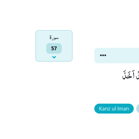
سورۃ
57
دْ اَخَذَ
Kanz ul Iman