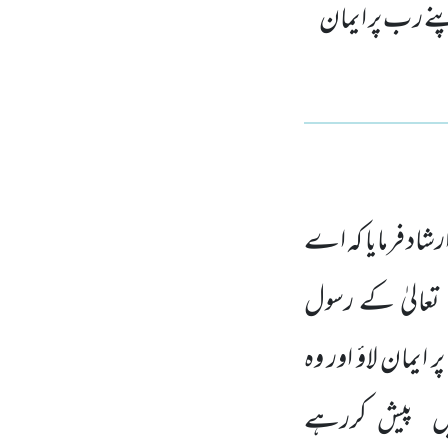
پنے ر ب پر ایمان
رشاد فرمایا کہ اے
تعالیٰ کے رسول
 ایمان لاؤ اور وہ
یں پیش کررہے