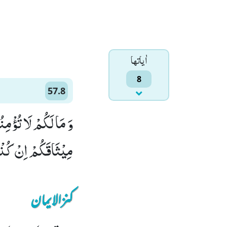
اٰياتها
8
57.8
وَ مَا لَكُمْ لَا تُؤْمِن
مِیْثَاقَكُمْ اِنْ كُنْت
کنزالایمان