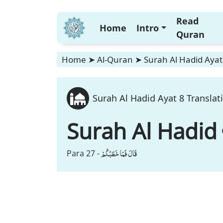
Read
Home
Intro
Quran
Home
➤
Al-Quran
➤
Surah Al Hadid Ayat
Surah Al Hadid Ayat 8 Translat
Surah Al Hadid
قَالَ فَمَا خَطْبُكُمْ
Para 27 -