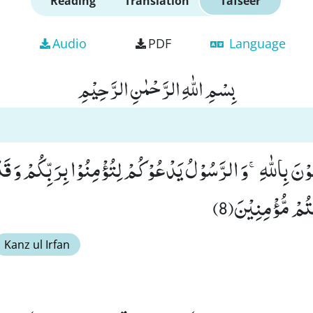
Reading
Translation
Tafseer
Audio
PDF
Language
بِسْمِ اللّٰهِ الرَّحْمٰنِ الرَّحِیْمِ
ُوْنَ بِاللّٰهِۚ-وَ الرَّسُوْلُ یَدْعُوْكُمْ لِتُؤْمِنُوْا بِرَبِّكُمْ وَ قَ
ُمْ مُّؤْمِنِیْنَ(8)
Kanz ul Irfan