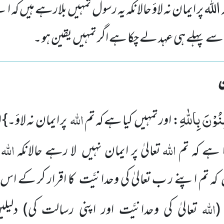
 اللہ پر ایمان نہ لاؤ حالانکہ یہ رسول تمہیں بلارہے ہیں کہ ا
 سے پہلے ہی عہد لے چکا ہے اگر تمہیں یقین ہو ۔
نُوْنَ بِاللّٰهِ
اللہ
: اور تمہیں کیا ہے کہ تم
پر ایمان نہ لاؤ۔}
ا
اللہ
اللہ
وا ہے کہ تم
تعالیٰ پر ایمان نہیں لا رہے حالانکہ
ہ تم اپنے ر ب تعالیٰ کی وحدانیَّت کا اقرار کر کے اس پر
اللہ
(
تعالیٰ کی وحدانیَّت اور اپنی رسالت کی)
دلیل