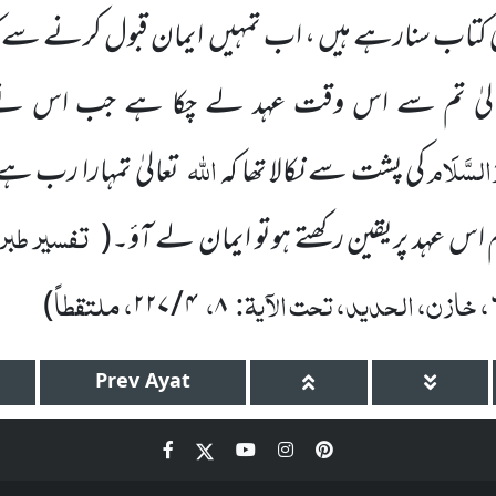
کی کتاب سنارہے ہیں ، اب تمہیں ایمان قبول کرنے سے ک
لیٰ تم سے اس وقت عہد لے چکا ہے جب اس ن
َالسَّلَام
اللہ
کی پشت سے نکالا تھا کہ
تعالیٰ تمہارا رب ہ
تفسیر طبر
م اس عہد پریقین رکھتے ہوتو ایمان لے آؤ۔
(
، خازن، الحدید، تحت الآیۃ:
،
، ملتقطاً
)
۲۲۷
/
۴
۸
Prev
Ayat