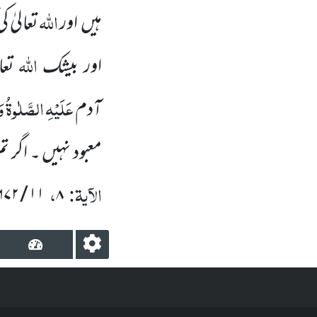
اللہ
ہیں اور
تعالیٰ 
اللہ
اور بیشک
تعا
عَلَیْہِ
الصَّلٰوۃُ
و
آدم
معبود نہیں ۔ اگر ت
الآیۃ:
،
۶۷۲
/
۱۱
۸