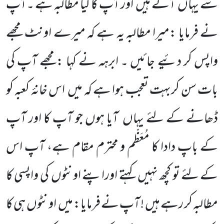
سے یہاں
آئے ہیں
اور آپ کا کیا مطالبہ ہے ۔آپ
نے فرمایا :میرا مطالبہ یہ ہے کہ میرے اونٹ مجھے
واپس کر دئیے جائیں ۔ ابرہہ نے کہا :مجھے آپ کی
بات سن کربہت تعجب ہوا ہے کہ میں
اس خانۂ کعبہ کو
ڈھانے کے لئے یہاں
آیا ہوں جو آپ کا اور آپ
کے باپ دادا کا مُعَظّم و محترم مقام ہے، آپ اس
کے لئے تو کچھ نہیں
کہتے اوراپنے اونٹوں
کی واپسی کا
مطالبہ کر رہے ہیں ! آپ نے فرمایا: میں
اونٹوں
ہی کا