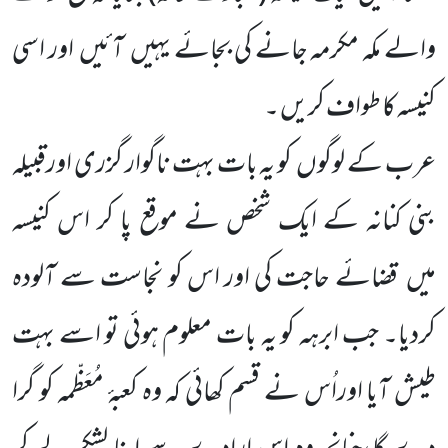
والے مکہ مکرمہ جانے کی بجائے یہیں
آئیں
اور اسی
کنیسہ کا طواف کریں ۔
عرب کے لوگوں
کو یہ بات بہت ناگوار گزری اورقبیلہ
بنی کنانہ کے ایک شخص نے موقع پا کر اس کنیسہ
میں
قضائے حاجت کی اور اس کو نجاست سے آلودہ
کردیا۔ جب ابرہہ کو یہ بات معلوم ہوئی تو اسے بہت
طیش آیا اوراُس نے قسم کھائی کہ وہ کعبۂ مُعَظّمہ کو گرا