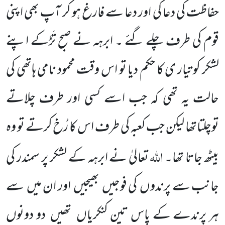
حفاظت کی دعا کی اور دعا سے فارغ ہو کر آپ بھی اپنی
قوم کی طرف چلے گئے ۔ ابرہہ نے صبح تَڑکے اپنے
لشکر کو تیار ی کا حکم دیا تو اس وقت محمود نامی ہاتھی کی
حالت
یہ تھی کہ جب اسے کسی
اور طرف چلاتے
توچلتاتھا لیکن جب کعبہ کی طرف اس کا رُخ کرتے تو وہ
اللّٰہ
بیٹھ جاتا تھا۔
تعالیٰ نے ابرہہ کے لشکر پر سمندر کی
جانب سے پرندوں
کی فوجیں
بھیجیں
اور ان میں
سے
ہر پرندے کے پاس تین کنکریاں
تھیں
دو دونوں