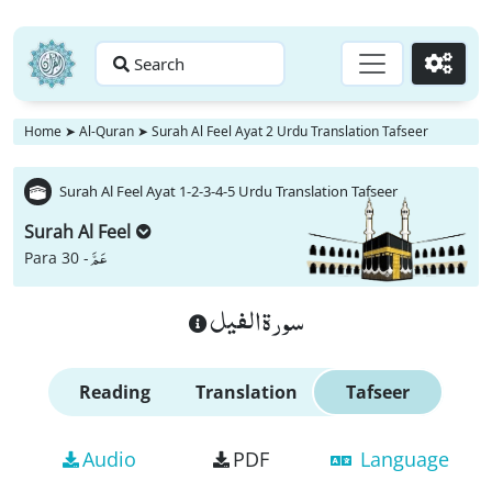
Search
Go
Home
➤
Al-Quran
➤
Surah Al Feel Ayat 2 Urdu Translation Tafseer
Surah Al Feel Ayat 1-2-3-4-5 Urdu Translation Tafseer
Surah Al Feel
عَمَّ
Para 30 -
سورة الفيل
Reading
Translation
Tafseer
Audio
PDF
Language