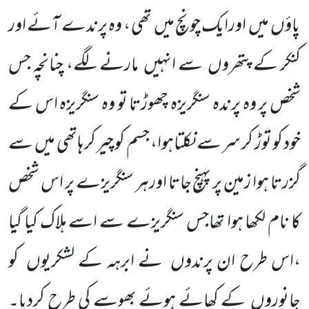
پاؤں میں
اورایک چونچ میں
تھی ، وہ پرندے آئے اور
کنکر کے پتھروں
سے انہیں
مارنے لگے، چنانچہ جس
شخص پر وہ پرندہ سنگریزہ چھوڑتا تو وہ سنگریزہ اس کے
خود کو توڑ کر سر سے نکلتاہوا، جسم کو چیر کر ہاتھی میں
سے
گزرتا ہوا زمین پر پہنچ جاتا اورہر سنگریزے پر اس شخص
کا نام لکھا ہوا تھاجس سنگریزے سے اسے ہلاک کیا گیا
،اس طرح ان پرندوں
نے ابرہہ کے لشکریوں
کو
جانوروں
کے کھائے ہوئے بھوسے کی طرح کردیا۔