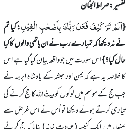
تفسیر : ‎صراط الجنان
اَلَمْ تَرَ كَیْفَ فَعَلَ رَبُّكَ بِاَصْحٰبِ الْفِیْلِ
{
: کیا
تم
نے نہ دیکھا کہ تمہارے رب نے ان ہاتھی والوں
کا کیا
حال کیا؟}
اس سورت میں
جو واقعہ بیان کیا گیا ہے اس
کا خلاصہ یہ ہے کہ یمن اور حبشہ کے بادشاہ ابرہہ نے
بیتُ
اللّٰہ
جب حج کے موسم میں
لوگوں
کو
کا حج کرنے کی
تیاری کرتے ہوئے دیکھا تو اُس نے اِس غرض سے
صنعاء میں
ایک کنیسہ
(عبادت خانہ)
بنایا کہ حج کرنے