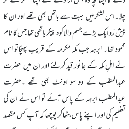
دے گا،چنانچہ وہ اس ارادے سے اپنا لشکر لے کر
چلا۔اس لشکرمیں
بہت سے ہاتھی بھی تھے اور ان کا
پیش رَو ایک بڑے جسم والا کوہ پیکر ہاتھی تھا جس کا نام
محمود تھا۔ ابرہہ جب مکہ مکرمہ کے قریب پہنچاتو اس
نے اہلِ مکہ کے جانور قید کرلئے اور ان میں
حضرت
عبدالمطلب کے دو سو اونٹ بھی تھے ۔حضرت
عبدالمطلب ابرہہ کے پاس آئے تو اس نے ان کی
تعظیم کی اور اپنے پاس بٹھاکر پوچھا کہ آپ کس مقصد