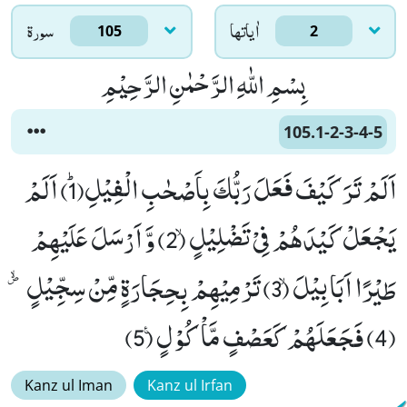
اٰياتها
سورۃ
105
2
بِسْمِ اللّٰهِ الرَّحْمٰنِ الرَّحِیْمِ
105.1-2-3-4-5
اَلَمْ تَرَ كَیْفَ فَعَلَ رَبُّكَ بِاَصْحٰبِ الْفِیْلِﭤ(1) اَلَمْ
یَجْعَلْ كَیْدَهُمْ فِیْ تَضْلِیْلٍۙ (2) وَّ اَرْسَلَ عَلَیْهِمْ
طَیْرًا اَبَابِیْلَۙ (3) تَرْمِیْهِمْ بِحِجَارَةٍ مِّنْ سِجِّیْلٍﭪ
(4) فَجَعَلَهُمْ كَعَصْفٍ مَّاْكُوْلٍ۠ (5)
Kanz ul Iman
Kanz ul Irfan