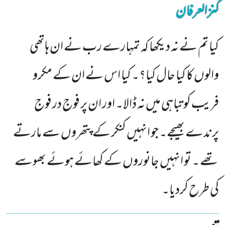
کنزالعرفان
کیا تم نے نہ دیکھا کہ تمہارے رب نے ان ہاتھی
والوں کا کیا حال کیا؟۔ کیا اس نے ان کے مکرو
فریب کو تباہی میں نہ ڈالا۔ اور ان پر فوج در فوج
پرندے بھیجے۔ جو انہیں کنکر کے پتھروں سے مارتے
تھے ۔ تو انہیں جانوروں کے کھائے ہوئے بھوسے
کی طرح کردیا۔