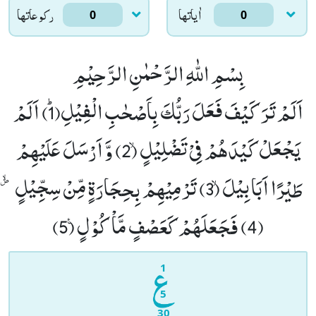
اٰياتها
ركوعاتها
0
0
بِسْمِ اللّٰهِ الرَّحْمٰنِ الرَّحِیْمِ
اَلَمْ تَرَ كَیْفَ فَعَلَ رَبُّكَ بِاَصْحٰبِ الْفِیْلِﭤ(1)
اَلَمْ
یَجْعَلْ كَیْدَهُمْ فِیْ تَضْلِیْلٍۙ (2)
وَّ اَرْسَلَ عَلَیْهِمْ
طَیْرًا اَبَابِیْلَۙ (3)
تَرْمِیْهِمْ بِحِجَارَةٍ مِّنْ سِجِّیْلٍﭪ
فَجَعَلَهُمْ كَعَصْفٍ مَّاْكُوْلٍ۠ (5)
(4)
1
5
30