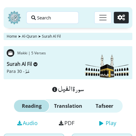
Search
Go
Home
➤
Al-Quran
➤
Surah Al Fil
Makki |
5 Verses
Surah Al Fil
عَمَّ
Para 30 -
سورة الفيل
Reading
Translation
Tafseer
Audio
PDF
Play