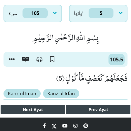
اٰياتها
سورۃ
105
5
بِسْمِ اللّٰهِ الرَّحْمٰنِ الرَّحِیْمِ
105.5
فَجَعَلَهُمْ كَعَصْفٍ مَّاْكُوْلٍ۠ (5)
Kanz ul Iman
Kanz ul Irfan
Next
Ayat
Prev
Ayat