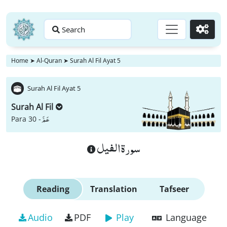
Search
Go
Home
➤
Al-Quran
➤
Surah Al Fil Ayat 5
Surah Al Fil Ayat 5
Surah Al Fil
عَمَّ
Para 30 -
سورة الفيل
Reading
Translation
Tafseer
Audio
PDF
Play
Language