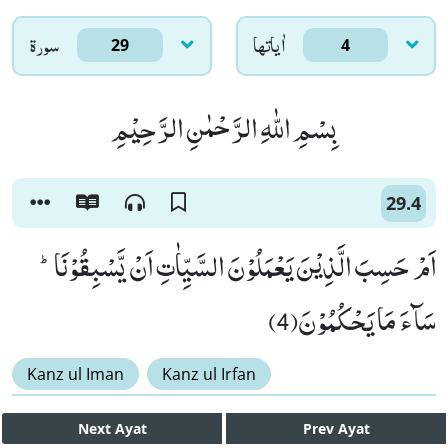
اٰياتها
سورۃ
29
4
بِسْمِ اللّٰهِ الرَّحْمٰنِ الرَّحِیْمِ
29.4
اَمْ حَسِبَ الَّذِیْنَ یَعْمَلُوْنَ السَّیِّاٰتِ اَنْ یَّسْبِقُوْنَاؕ-
سَآءَ مَا یَحْكُمُوْنَ(4)
Kanz ul Iman
Kanz ul Irfan
Next
Ayat
Prev
Ayat