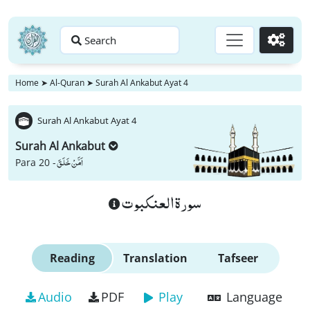
Search
Go
Home
➤
Al-Quran
➤
Surah Al Ankabut Ayat 4
Surah Al Ankabut Ayat 4
Surah Al Ankabut
اَمَّنْ خَلَقَ
Para 20 -
سورة العنكبوت
Reading
Translation
Tafseer
Audio
PDF
Play
Language