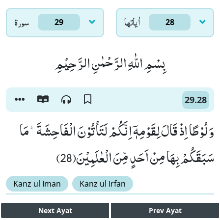
اٰياتها
سورۃ
29
28
بِسْمِ اللّٰهِ الرَّحْمٰنِ الرَّحِیْمِ
29.28
وَ لُوْطًا اِذْ قَالَ لِقَوْمِهٖۤ اِنَّكُمْ لَتَاْتُوْنَ الْفَاحِشَةَ٘-مَا
سَبَقَكُمْ بِهَا مِنْ اَحَدٍ مِّنَ الْعٰلَمِیْنَ(28)
Kanz ul Iman
Kanz ul Irfan
Next
Ayat
Prev
Ayat