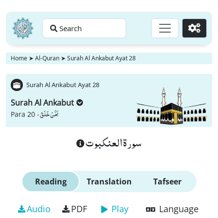
Search
Go
Home
➤
Al-Quran
➤
Surah Al Ankabut Ayat 28
Surah Al Ankabut Ayat 28
Surah Al Ankabut
اَمَّنْ خَلَقَ
Para 20 -
سورة العنكبوت
Reading
Translation
Tafseer
Audio
PDF
Play
Language