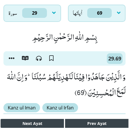
اٰياتها
سورۃ
29
69
بِسْمِ اللّٰهِ الرَّحْمٰنِ الرَّحِیْمِ
29.69
وَ الَّذِیْنَ جَاهَدُوْا فِیْنَا لَنَهْدِیَنَّهُمْ سُبُلَنَاؕ-وَ اِنَّ اللّٰهَ
لَمَعَ الْمُحْسِنِیْنَ۠ (69)
Kanz ul Iman
Kanz ul Irfan
Next
Ayat
Prev
Ayat