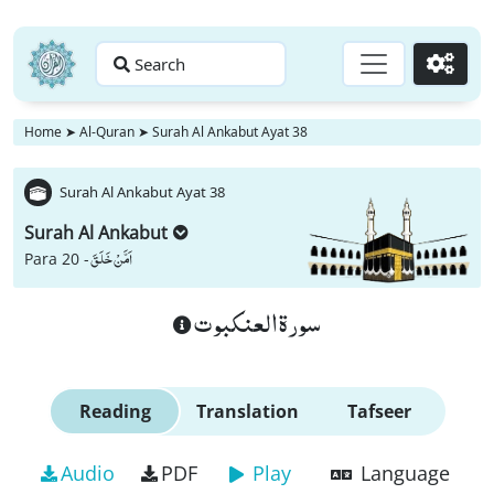
Search
Go
Home
➤
Al-Quran
➤
Surah Al Ankabut Ayat 38
Surah Al Ankabut Ayat 38
Surah Al Ankabut
اَمَّنْ خَلَقَ
Para 20 -
سورة العنكبوت
Reading
Translation
Tafseer
Audio
PDF
Play
Language