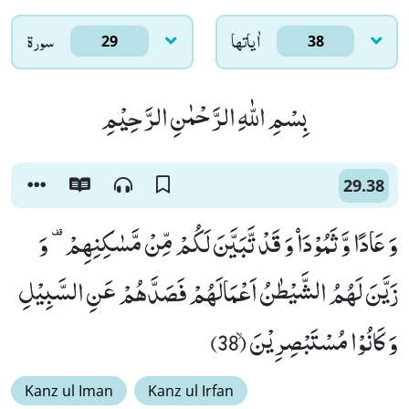
اٰياتها
سورۃ
29
38
بِسْمِ اللّٰهِ الرَّحْمٰنِ الرَّحِیْمِ
29.38
وَ عَادًا وَّ ثَمُوْدَاۡ وَ قَدْ تَّبَیَّنَ لَكُمْ مِّنْ مَّسٰكِنِهِمْ- وَ
زَیَّنَ لَهُمُ الشَّیْطٰنُ اَعْمَالَهُمْ فَصَدَّهُمْ عَنِ السَّبِیْلِ
وَ كَانُوْا مُسْتَبْصِرِیْنَۙ (38)
Kanz ul Iman
Kanz ul Irfan