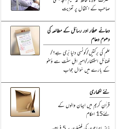
صاحب کے انتقال پر تعزیت
دعائے عطّار اور رسائل کے مطالعہ کی
دھوم دھام
علم کی برکتیں/کونسی دنیا بُری ہے؟/
فضائلِ استِغفار/امیرِ اہلِ سنّت سے وُضو
کے بارے میں سُوال جواب
نئے لکھاری
قراٰنِ کریم میں ایمان والوں کے
لئے15 احکام
نمازِ باجماعت کی فضیلت پر 5 فرامینِ