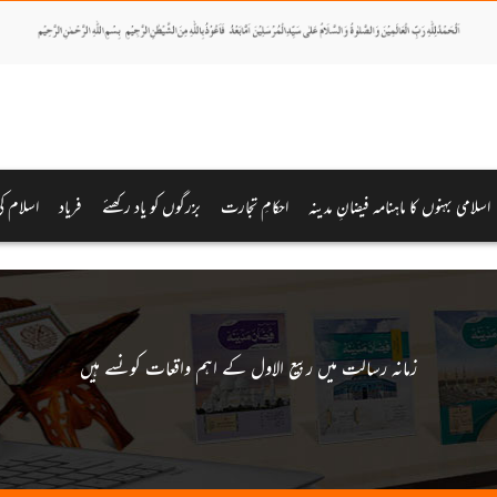
اسلامی بہنوں کا ماہنامہ فیضانِ مدینہ
احکامِ تجارت
بزرگوں کو یاد رکھئے
فریاد
اسلام ک
زمانہ رسالت میں ربیع الاول کے اہم واقعات کونسے ہیں