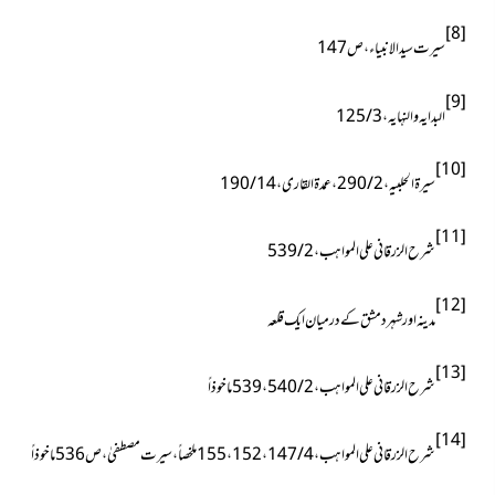
[8]
سیرت سید الانبیاء ، ص147
[9]
البدایہ والنہایہ ، 3 / 125
[10]
سیرۃ الحلبیہ ، 2 / 290 ، عمدۃ القاری ، 14 / 190
[11]
شرح الزرقانی علی المواہب ، 2 / 539
[12]
مدینہ اور شہر دمشق کے درمیان ایک قلعہ
[13]
شرح الزرقانی علی المواہب
،
2 / 540 ، 539ماخوذاً
[14]
شرح الزرقانی علی المواہب ، 4 / 147 ، 152 ، 155ملخصاً ، سیرت مصطفیٰ ، ص536ماخوذاً