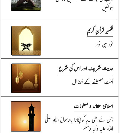
ہوگئیں
تفسیر قراٰنِ کریم
نور ہی نور
حدیث شریف اور اس کی شرح
اُمّتِ مصطفےٰ کے فضائل
اسلامی عقائد و معلومات
جس نے بھی مدد کو پُکارا یارسولَ اللہ صلَّی
اللہ علیہ واٰلہٖ وسلَّم