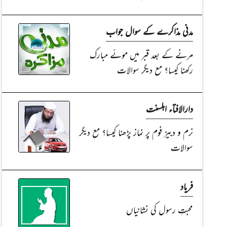
مدنی مذاکرے کے سوال جواب
مرنے کے بعد قبر میں موئے مبارک
رکھنا کیسا؟ مع دیگر سوالات
دارالافتاء اہلسنت
نرم و دبیز فوم پر نماز پڑھنا کیسا؟ مع دیگر
سوالات
فریاد
محبتِ رسول کی نشانیاں