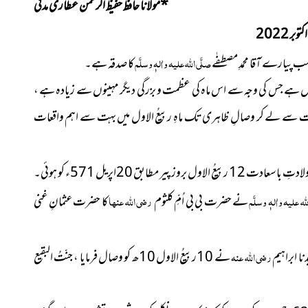
*
مولانا حافظ حفیظ الرحمٰن عطّاری مدنی
ر 2022
سب پیارے آقا محمدِ مصطفٰے
صلَّی اللہ علیہ واٰلہٖ وسلَّم
کا صدقہ ہے۔
ہے جس کی وجہ سے اس ماہ کی عظمت و بزرگی دیگر مہینوں سے زیادہ ہے ،
ت سے لے کر وصالِ ظاہری تک ماہِ ربیعُ الاول میں بہت سے اہم واقعات
اسعادت 12 ربیعُ الاول بروز پیر مطابق 20اپریل 571ء کو ہوئی۔
لہ علیہ واٰلہٖ وسلَّم
نے حضرت بی بی اُمِّ کلثوم
رضی اللہ عنہا
کا حضرت عثمانِ غنی
 ابراہیم
رضی اللہ عنہ
نے 10ربیعُ الاول 10ھ کو وصال فرمایا ، جنّتُ البقیع