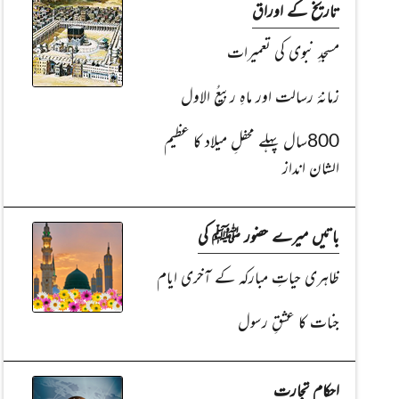
تاریخ کے اوراق
مسجدِ نبوی کی تعمیرات
زمانۂ رسالت اور ماہِ ربیعُ الاول
800سال پہلے محفلِ میلاد کا عظیم
الشان انداز
باتیں میرے حضور ﷺ کی
ظاہری حیاتِ مبارکہ کے آخری ایام
جنات کا عشقِ رسول
احکام تجارت