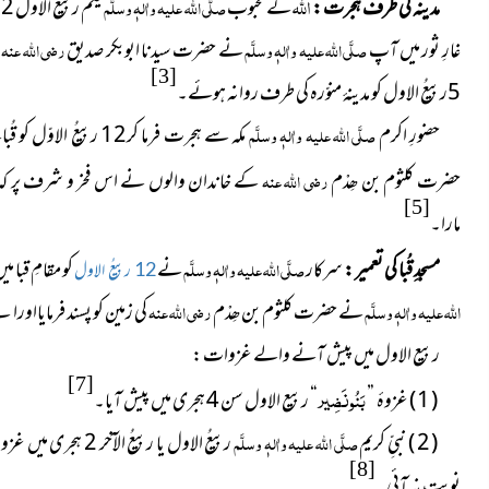
اللہ
مدینہ کی طرف ہجرت :
کے محبوب
صلَّی اللہ علیہ واٰلہٖ وسلَّم
غارِ ثور میں آپ
صلَّی اللہ علیہ واٰلہٖ وسلَّم
نے حضرت سیدنا ابوبکر صدیق
رضی اللہ عنہ
[3]
5ربیعُ الاول کو مدینۂ منوّرہ کی طرف روانہ ہوئے۔
حضورِ اکرم
صلَّی اللہ علیہ واٰلہٖ وسلَّم
مکہ سے ہجرت فرما کر12 ربیعُ الاوّل کو قُبا پہنچے ، حضرت کلثوم بن ھِدْم
حضرت کلثوم بن ھِدْم
رضی اللہ عنہ
کے خاندان والوں نے اس فخر و شرف پر کہ
[5]
مارا۔
مسجدِ قُبا کی تعمیر :
سرکار
صلَّی اللہ علیہ واٰلہٖ وسلَّم
نے
کو مقامِ قبا م
12 ربیعُ الاول
اللہ علیہ واٰلہٖ وسلَّم
نے حضرت کلثوم بن ھِدْم
رضی اللہ عنہ
کی زمین کو پسند فرمایااوراپ
ربیع الاول میں پیش آنے والے غزوات :
[7]
بَنُونَضِیر
( 1 ) غزوۂ ”
“
ربیع الاول سن 4 ہجری میں پیش آیا۔
( 2 ) نبیِّ کریم
صلَّی اللہ علیہ واٰلہٖ وسلَّم
[8]
نوبت نہ آئی۔