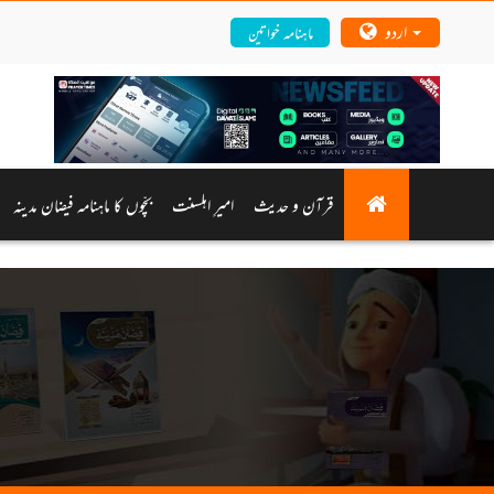
اردو
ماہنامہ خواتین
قرآن و حدیث
امیرِ اہلسنت
بچّوں کا ماہنامہ فیضان مدینہ