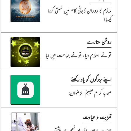
ملازم کا دورانِ ڈیوٹی کام میں سُستی کرنا
کیسا؟
روشن ستارے
تو نے اسلام دیا، تو نے جماعت میں لیا
اپنے بزرگوں کو یاد رکھئے
صحابۂ کرام علیہمُ الرِّضوان:
تعزیت و عیادت
حضرت مولانا حافظ محمد نعیم امجد چشتی