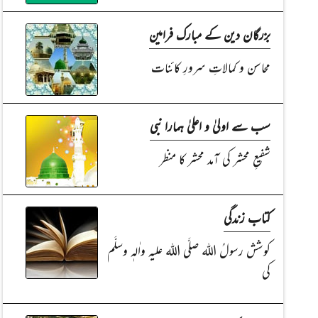
بزرگان دین کے مبارک فرامین
محاسن و کمالاتِ سرورِ کائنات
سب سے اولیٰ و اعلیٰ ہمارا نبی
شفیعِ محشر کی آمد محشر کا منظر
کتاب زندگی
کوشش رسولُ اللہ صلَّی اللہ علیہ واٰلہٖ وسلَّم
کی