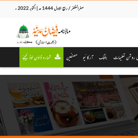
صفرالمظفر / ربیع الاول 1444 ھ | اکتوبر 2022 ء
ی روشن تعلیمات
بکنگ
آرکائیو
مصنفین
شمارہ ڈاؤن لوڈ کیجئے