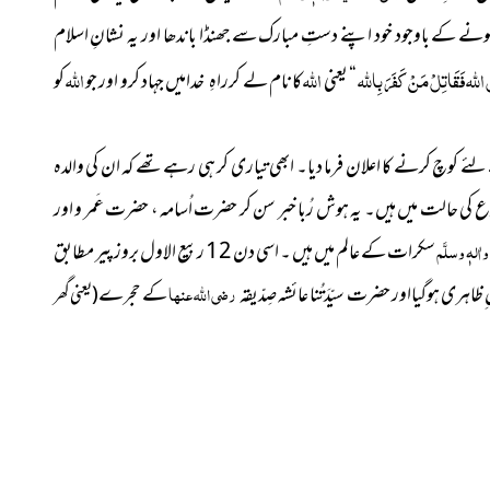
 ہونے کے باوجود خود اپنے دستِ مبارک سے جھنڈا باندھا اور یہ نشانِ اسلام
ِ اللہ فَقَاتِلْ مَنْ کَفَرَ بِاللہ
اللہ
اللہ
“
یعنی
کا نام لے کر
میں جہاد کرو اور جو
کو
راہِ خدا
ہجری کو جنگ کے لئے کوچ کرنے کا اعلان فرما دیا۔ ابھی تیاری کر ہی رہے تھے کہ ان کی والدہ
ع کی حالت میں ہیں۔ یہ ہوش رُبا خبر سن کر حضرت اُسامہ ، حضرت عَمر و اور
اٰلہٖ وسلَّم
سکرات کے عالم میں ہیں ۔ اسی دن 12 ربیع الاول بروز پیر مطابق
ِظاہری ہوگیااور حضرت سیّدَتُنا عائشہ صِدّیقہ
رضی اللہ عنہا
کے حجرے
( یعنی گھر