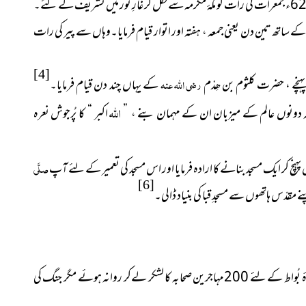
یکم ربیعُ الاول 622ء جمعرات کی رات کو مکۂ مکرمہ سے نکل کر غارِ ثور میں تشریف لے گئے۔
کے ساتھ تین
دن
یعنی جمعہ ، ہفتہ اور اتوار قیام فرمایا۔وہاں سے پیر کی رات
[4]
رضی اللہ عنہ
کے یہاں چند دن قیام فرمایا۔
اللہ
 دونوں عالم کے میزبان ان کے مہمان بنے ، ”
اکبر “ کا پُرجوش نعرہ
یں پہنچ کر ایک مسجد بنانے کا ارادہ فرمایا اور اس مسجد کی تعمیر کے لئے آپ
صلَّی
[6]
نے مقدّس ہاتھوں سے مسجدِ قبا کی بنیاد ڈالی۔
ربیعُ الاول یا ربیعُ الآخر 2 ہجری میں غزوۂ بُواط کے لئے 200مہاجرین صحابہ کا لشکر لےکر روانہ ہوئے مگر جنگ کی