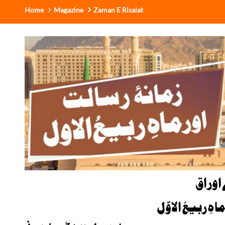
Home
Magazine
Zaman E Risalat
اوراق
ہِ ربیعُ الاوّل