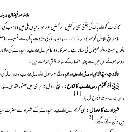
ماہنامہ فیضان مدینہ اکتوب
اللہ
کائنات کو
پاک کی جتنی بھی برکتیں ، رحمتیں اور مہربانیاں ملی ہیں وہ سب کی 
ماہِ ربیعُ الاول کو سرکار
صلَّی اللہ علیہ واٰلہٖ وسلَّم
کی ولادتِ پاک سے نسبت حاصل 
بلکہ یہ مہینا دیگر مہینوں کی بہار ہے۔سرکارِ دو عالم
صلَّی اللہ علیہ واٰلہٖ وسلَّم
کی ولاد
رونما ہوئے ان میں سے چند اختصار کے ساتھ پیشِ خدمت ہیں۔
اللہ
ولادتِ سیّدُ الانبیاء
صلَّی اللہ علیہ واٰلہٖ وسلَّم
:
رسولُ
صلَّی اللہ علیہ واٰلہٖ وسلَّم
کی ولادتِ ب
بی بی اُمِّ کلثوم
رضی اللہ عنہا
کا نکاح :
ربیعُ الاول3 ہجری میں حضورِ اقدس
صلَّی ال
[1]
رضی اللہ عنہ
سے نکاح فرمایا۔
شہزادے کا وصال :
نبیِّ کریم
صلَّی اللہ علیہ واٰلہٖ وسلَّم
کے شہزادے حضرت سیّدنا
[2]
میں دَفْن کئے گئے۔