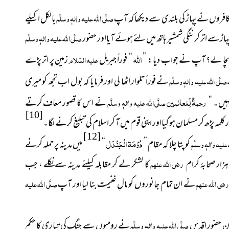
افروں نے پہاڑ کی بلندی سے دیکھا کہ آپ
صلَّی اللہ علیہ واٰلہٖ وسلَّم
بالکل اکیلے
اڑ سے اتر کر ننگی شمشیر ہاتھ میں لئے ہوئے آیااور حضور
صلَّی اللہ علیہ واٰلہٖ وسلَّم
اللہ
ے بچا لے؟ آپ نے جواب دیا : ”
“ فوراً جبریل
علیہ السّلام
زمین پر اتر پڑے
صلَّی اللہ علیہ واٰلہٖ وسلَّم
نے فوراً تلوار اٹھا لی اور فرمایا کہ بول اب تجھ کو میری
رحم
ةٌ
لِّلعالمین
نہیں۔ “
صلَّی اللہ علیہ واٰلہٖ وسلَّم
نے اس کا قصور معاف کرتے
[10]
کلمہ پڑھ کر مسلمان ہو گیااور اپنی قوم میں آ کر اسلام کی تبلیغ کرنے لگا۔
[12]
دُوْمَۃ الْجَنْدَل
 علیہ واٰلہٖ وسلَّم
کو پتا چلا کہ مقام ”
“
میں مدینہ پر حملہ کرنے
زار صحابۂ کرام
رضی اللہ عنہم
کا لشکر لے کر مقابلہ کیلئے مدینہ سے نکلے ، جب
ضی اللہ عنہم
نے ان تمام جانوروں کو مالِ غنیمت بنا لیااور آپ
صلَّی اللہ علیہ
صلَّی اللہ علیہ واٰلہٖ وسلَّم
نے رومیوں سے جنگ کی تیاری کا حکم