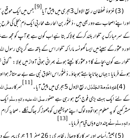
[9]
( 3 ) غزوۂ غَطْفان ربیع الاول 3ہجری میں پیش آیا
جس میں ایک موقع پر ک
اور اپنے اصحاب سے دور بھی ہیں ، دُعْثُور بن الحارث محاربی ایک دَم بجلی کی طرح پہ
کے سرِ مبارک پر تلوار بلند کرکے بولا کہ بتائیے اب کون ہے جو آپ کو مجھ س
اللہ
اور دعثور کے سینے میں ایسا گھونسہ مارا کہ تلوار اس کے ہاتھ سے گر پڑی رسول
تلوار سے کون بچائے گا؟ دعثور کانپتے ہوئے بھرائی ہوئی آواز میں بولا : ” کوئی 
ہوئے فرمایا : جہاں جانا چاہتے ہو جاؤ۔دُعْثُور اس اخلاقِ
نبی
سے بے حد متاثر ہوا اور 
[11]
غزوۂ دُومۃ الجَنْدَل
( 4 )
ربیع الاول 5 ہجری میں پیش آیا۔
سرکار
صلَّی اللہ
کے لئے ایک بہت بڑی فوج جمع ہو رہی ہے حضور
صلَّی اللہ علیہ واٰلہٖ وسلَّم
ایک ہ
مشرکین کو یہ معلوم ہواتووہ لوگ اپنے مویشیوں کو چھوڑ کر بھاگ نکلے ، صحابۂ کرام
ر
[13]
واٰلہٖ وسلَّم
نے چند دن وہاں قیام فرمایا۔
( 5 ) جیشِ اُسامہ اور سرکار کا وصالِ ظاہری : 26 صفر 11 ہجری پیر کے دن حضورِ اقدس