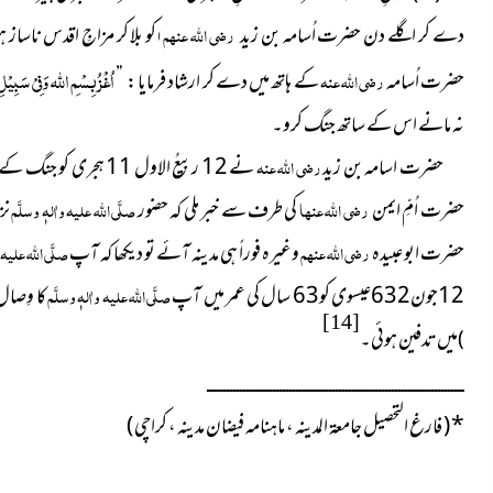
دے کر اگلے دن حضرت اُسامہ بن زید
رضی اللہ عنہم
کو بلا کر مزاجِ اقدس ناساز
ا
اُغْزُ بِسْمِ اﷲ وَفِیْ سَبِیْل
حضرت اُسامہ
رضی اللہ عنہ
کے ہاتھ میں دے کر ارشاد فرمایا : ”
نہ مانے اس کے ساتھ جنگ کرو۔
حضرت اسامہ بن زید
رضی اللہ عنہ
نے 12 ربیعُ الاول 11 
حضرت اُمِّ ایمن
رضی اللہ عنہا
کی طرف سے خبر ملی کہ حضور
صلَّی اللہ علیہ واٰلہٖ وسلَّم
نز
حضرت ابو عبیدہ
رضی اللہ عنہم
وغیرہ فوراً ہی مدینہ آئے تو دیکھا کہ آپ
صلَّی اللہ علیہ و
12جون632عیسوی کو63 سال کی عمر میں آپ
صلَّی اللہ علیہ واٰلہٖ وسلَّم
کا وِصال 
[14]
میں تدفین ہوئی۔
)
ــــــــــــــــــــــــــــــــــــــــــــــــــــــــــــــــــــــــــــــ
*
( فارغ التحصیل جامعۃ المدینہ ، ماہنامہ فیضان مدینہ ، کراچی )