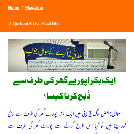
Home
Magazine
Qurbani K Liye Afzal Din
ایک بکرا پورے گھر کی طرف سے
ذَبْح کرنا کیسا؟
سوال:
بعض لوگ
قربانی
میں ایک بکرا پورے گھر کی طرف سے ذبح
کردیتے ہیں تو کیا اس طرح کرنے سے پورے گھر کی طرف سے