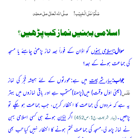
صَلُّوْا عَلَی الْحَبِیْب!
صلَّی اللہ تعالٰی علٰی محمَّد
اسلامی بہنیں نماز کب پڑھیں؟
سوال:
اسلامی بہنوں
کو اذان کے فوراً بعد نماز پڑھنی چاہئے یا مسجد
کی جماعت ہونے کے بعد؟
جواب:
بہارِ شریعت
میں ہے:عورتوں کے لئے ہمیشہ فجْر کی نماز
غَلَس
(یعنی اوّل وقت)
میں
(پڑھنا)
مستحب ہے اور باقی نمازوں میں بہتر
یہ ہے کہ مَردوں کی جماعت کا انتظار کریں، جب جماعت ہو چکے تو
پڑھیں۔
اگر
اذان
ہوتے ہی کسی اسلامی بہن
(بہارِ شریعت،ج1،ص452)
نے نماز پڑھ لی،مسجد کی جماعت ختم ہونے کا انتظار نہیں کیا تب بھی