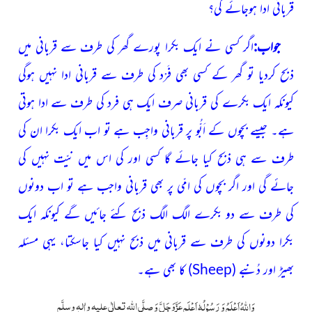
قربانی ادا ہوجائے گی؟
جواب:
اگر کسی نے ایک بکرا پورے گھر کی طرف سے قربانی میں
ذبح کردیا تو گھر کے کسی بھی فَرْد کی طرف سے قربانی ادا نہیں ہوگی
کیونکہ ایک بکرے کی قربانی صرف ایک ہی فرد کی طرف سے ادا ہوتی
ہے۔ جیسے بچوں کے اَبُّو پر قربانی واجِب ہے تو اب ایک بکرا ان کی
طرف سے ہی ذبح کیا جائے گا کسی اور کی اس میں نیّت نہیں کی
جائے گی اور اگر بچوں کی امّی پر بھی قربانی واجب ہے تو اب دونوں
کی طرف سے دو بکرے الگ الگ ذبح کئے جائیں گے کیونکہ ایک
بکرا دونوں کی طرف سے قربانی میں ذبح نہیں کیا جاسکتا، یہی مسئلہ
بھیڑ اور دُنبے
(
Sheep
)
کا بھی ہے۔
عَزَّوَجَلَّ
صلَّی اللّٰہ تعالٰی علیہ واٰلہٖ وسلَّم
وَاللہُ اَعْلَمُ وَ رَسُوْلُہٗ اَعْلَم
وَ