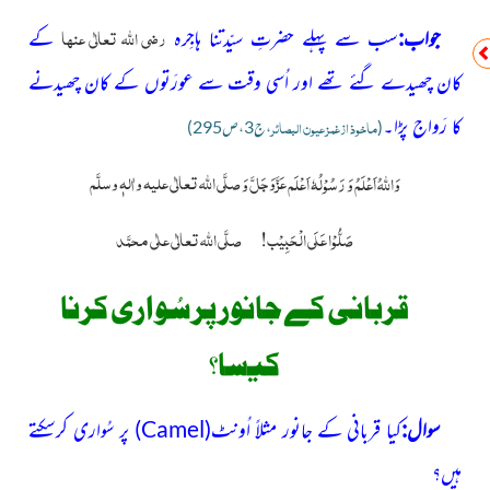
رضی اللہ تعالٰی عنہا
جواب:
سب سے پہلے حضرتِ سیّدتنا ہاجِرہ
کے
کان چھیدے گئے تھے اور اُسی وقت سے عورَتوں کے کان چھیدنے
کا رَواج پڑا۔
ماخوذ از
غمز عیون البصائر
(
،ج3،ص295)
عَزَّوَجَلَّ
صلَّی اللّٰہ تعالٰی علیہ واٰلہٖ وسلَّم
وَاللہُ اَعْلَمُ وَ رَسُوْلُہٗ اَعْلَم
وَ
صَلُّوْا عَلَی الْحَبِیْب!
صلَّی اللہ تعالٰی علٰی محمَّد
قربانی کے جانور پرسُواری کرنا
کیسا؟
سوال:
کیا قربانی کے جانور مثلاً اُونٹ
(
Camel
)
پر سُواری کرسکتے
ہیں؟