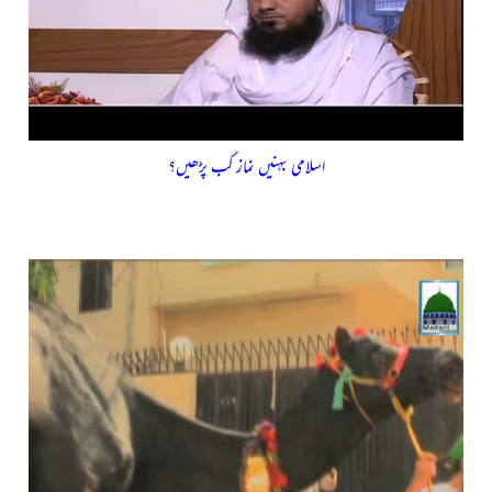
اسلامی بہنیں نماز کب پڑھیں؟