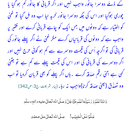
کے ذمّے دوسرا جانور واجب نہیں اور اگر قربانی کا جانور گُم ہو گیا یا
چوری ہوگیا اور اس کی جگہ دوسرا جانور خرید لیا اب وہ مِل گیا تو غنی
کو اختیار ہے کہ دونوں میں جس ایک کو چاہے قربانی کرے اور فقیر پر
واجب ہے کہ دونوں کی قربانیاں کرے مگر غنی نے اگر پہلے جانور کی
قربانی کی تو اگرچِہ اُس کی قیمت دوسرے سے کم ہو کوئی حرَج نہیں اور
اگر دوسرے کی قربانی کی اور اس کی قیمت
پہلے سے کم ہے تو جتنی
کمی ہے اتنی رقم صَدَقہ کرے ۔ہاں اگر پہلے کو بھی قربان کردیا تو اب
وہ تَصَدُّق
(یعنی صَدَقہ کرنا)
واجِب نہ رہا۔
(بہارِ شریعت،ج3،ص342)
عَزَّوَجَلَّ
صلَّی اللّٰہ تعالٰی علیہ واٰلہٖ وسلَّم
وَاللہُ اَعْلَمُ وَ رَسُوْلُہٗ اَعْلَم
وَ
صَلُّوْا عَلَی الْحَبِیْب!
صلَّی اللہ تعالٰی علٰی محمَّد