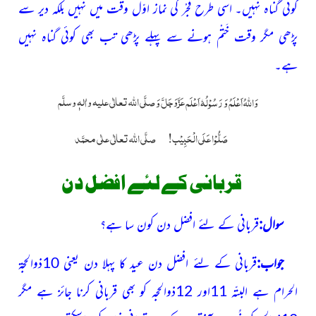
کوئی گناہ نہیں۔ اسی طرح فجْر کی نماز اوّل وقت میں نہیں بلکہ دیر سے
پڑھی مگر وقت خَتْم ہونے سے پہلے پڑھی تب بھی کوئی گناہ نہیں
ہے۔
عَزَّوَجَلَّ
صلَّی اللّٰہ تعالٰی علیہ واٰلہٖ وسلَّم
وَاللہُ اَعْلَمُ وَ رَسُوْلُہٗ اَعْلَم
وَ
صَلُّوْا عَلَی الْحَبِیْب!
صلَّی اللہ تعالٰی علٰی محمَّد
قربانی کے لئے افضل دن
سوال:
قربانی کے لئے افضل دن کون سا ہے؟
جواب:
قربانی کے لئے افضل دن عید کا پہلا دن یعنی 10ذوالحجۃ
الحرام ہے البتّہ 11اور 12ذوالحجہ کو بھی قربانی کرنا جائز ہے مگر