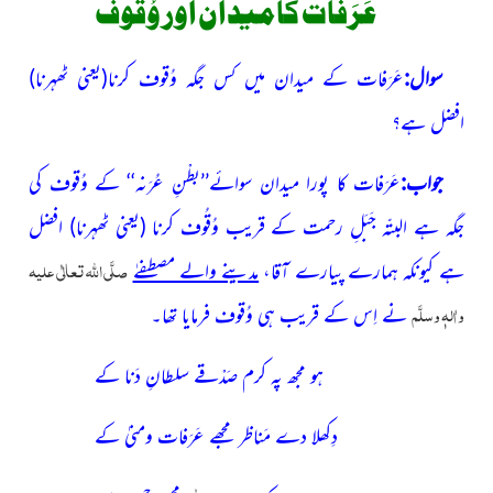
عَرَفات کا میدان اور وُقوف
سوال:
عَرَفات کے میدان میں کس جگہ وُقوف کرنا
(یعنی ٹھہرنا)
افضل ہے؟
جواب:
عَرَفات کا پورا میدان سوائے’’بطْنِ عُرَنہ‘‘ کے وُقوف کی
جگہ ہے البتّہ جَبَلِ رحمت کے قریب وُقُوف کرنا
(یعنی ٹھہرنا)
افضل
صلَّی اللہ تعالٰی علیہ
ہے کیونکہ ہمارے پیارے آقا،
مدینے والے مصطفےٰ
واٰلہٖ وسلَّم
نے اِس کے قریب ہی وُقوف فرمایا تھا۔
ہو مجھ پہ کرم صَدْقے سلطانِ دَنا کے
دِکھلا دے مَناظر مجھے عَرَفات ومنیٰ کے