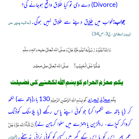
(
Divorce
)
دے دی تو کیا طَلَاق واقِع ہوجائے گی؟
جواب:
خواب میں
طَلَاق
دینے سے طَلَاق نہیں ہوگی۔
حاشیہ چلپی علی
(
تبیین الحقائق
،ج3،ص34)
عَزَّوَجَلَّ
صلَّی اللّٰہ تعالٰی علیہ واٰلہٖ وسلَّم
وَاللہُ اَعْلَمُ وَ رَسُوْلُہٗ اَعْلَم
وَ
صَلُّوْا عَلَی الْحَبِیْب!
صلَّی اللہ تعالٰی علٰی محمَّد
یکم محرُّمُ الحرام کو بِسْمِ اللہ لکھنے کی فضیلت
یکم
محرُّمُ الحرام
کو
بِسْمِ اللہِ الرَّحْمٰنِ الرَّ حِیْم
130
بار(ہاتھ سے) لکھ
کر (یا ہاتھ سے لکھوا کر) جو کوئی اپنے پاس رکھے (یا پلاسٹک کوڈنگ
اِنْ
شَآءَاللہ عَزَّ
وَجَلَّ
کرواکر کپڑے، ریگزین یا چمڑے میں سلوا کرپہن لے)
عمر بھر اس کو یا اس کے گھر میں کسی کو کوئی بُرائی نہ پہنچے۔
(فیضانِ