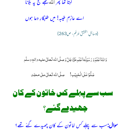
اللّٰہ
کہتا تھا پھر
مجھے حج پہ بلانا
اے عازِمِ طیبہ! میں طلبگارِ دعا ہوں
)
وسائلِ بخشش مُرَمَّم، ص263
(
عَزَّوَجَلَّ
صلَّی اللّٰہ تعالٰی علیہ واٰلہٖ وسلَّم
وَاللہُ اَعْلَمُ وَ رَسُوْلُہٗ اَعْلَم
وَ
صَلُّوْا عَلَی الْحَبِیْب!
صلَّی اللہ تعالٰی علٰی محمَّد
سب سے پہلے کس خاتون کے کان
چھیدے گئے؟
سوال:
سب سے پہلے کس خاتون کے کان چھیدے گئے تھے؟