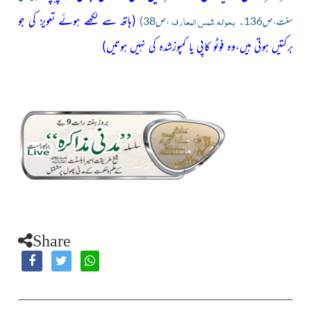
بحوالہ شمس المعارف
(ہاتھ سے لکھے ہوئے تعویز کی جو
سنت،ص136۔
،ص38)
برکتیں ہوتی ہیں،وہ فوٹو کاپی یا کمپوزشدہ کی نہیں ہوتیں)
Share