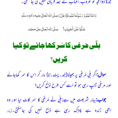
12ذوالحجہ کو غُروبِ آفتاب کے بعد قربانی نہیں کی جاسکتی۔
عَزَّوَجَلَّ
صلَّی اللّٰہ تعالٰی علیہ واٰلہٖ وسلَّم
وَاللہُ اَعْلَمُ وَ رَسُوْلُہٗ اَعْلَم
وَ
صَلُّوْا عَلَی الْحَبِیْب!
صلَّی اللہ تعالٰی علٰی محمَّد
بلّی مُرغی کا سَر کھا جائے تو کیا
کریں؟
سوال:
اگر بلّی مُرغی پر جھپٹّا
(جَھ۔پَٹ۔ٹا)
مار کر اس کا سَر کھاجائے
اور مرغی تڑپ رہی ہو تو اسے کس طرح ذَبْح کریں؟
جواب:
بہارِ شریعت میں ہے:بلّی نے مُرغی کا سَر کاٹ لیا اور وہ
ابھی زندہ ہے پھڑک رہی ہے ذبح نہیں کی جاسکتی۔
(بہارِ