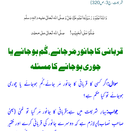
شریعت،ج3،ص320)
عَزَّوَجَلَّ
صلَّی اللّٰہ تعالٰی علیہ واٰلہٖ وسلَّم
وَاللہُ اَعْلَمُ وَ رَسُوْلُہٗ اَعْلَم
وَ
صَلُّوْا عَلَی الْحَبِیْب!
صلَّی اللہ تعالٰی علٰی محمَّد
قربانی کا جانور مَر جانے، گُم ہو
جانے یا
چوری ہوجانے کا مسئلہ
سوال:
اگر کسی کا قربانی کا جانور مَر جائے،گُم ہوجائے یا چوری
ہوجائے تو کیا حکم ہے؟
جواب:
بہارِ شریعت میں ہے:قربانی کا جانور مَر گیا تو غنی
(یعنی
صاحبِ نصاب)
پرلازم ہے کہ دوسرے جانور کی قربانی کرے اور فقیر