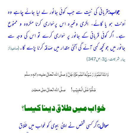
جواب:
قربانی کی نیّت سے جب کوئی جانور لے لیا جائے چاہے وہ
اُونٹ ہو یا گائے، بکری وغیرہ اس پرسُواری کرنا مکروہ و ممنوع
ہے۔ اگر کوئی قربانی کے جانور پر سُواری کرے تو اس کی وجہ سے
جانور میں جو کچھ کمی آئے گی اُتنی مِقدار میں صَدَقہ کرنا پڑے گا۔
ماخوذ اَز
(
بہارِ شریعت،ج3،ص347)
عَزَّوَجَلَّ
صلَّی اللّٰہ تعالٰی علیہ واٰلہٖ وسلَّم
وَاللہُ اَعْلَمُ وَ رَسُوْلُہٗ اَعْلَم
وَ
صَلُّوْا عَلَی الْحَبِیْب!
صلَّی اللہ تعالٰی علٰی محمَّد
خواب میں طلاق دینا کیسا؟
سوال:
اگر کسی شخص نے اپنی بیوی کو خواب میں طَلَاق