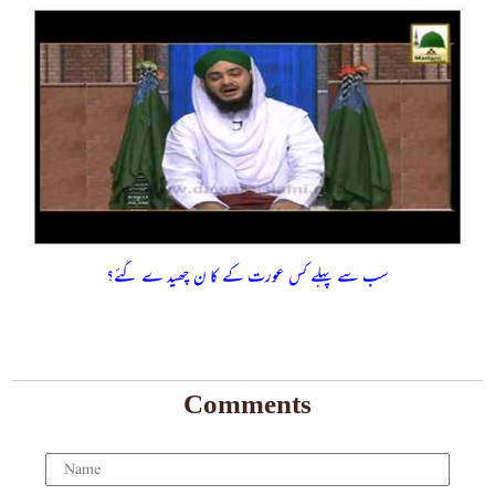
سب سے پہلے کس عورت کے کا ن چھید ے گئے؟
Comments