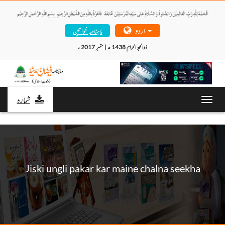
اردو
ماہنامہ خواتین
ذوالحجۃ الحرام 1438 ھ | ستمبر 2017 ء 
شمارہ
Toggl
navig
Jiski ungli pakar kar maine chalna seekha