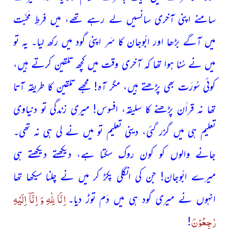
سامنے اپنی آخری سانسیں
لے رہے تھے، میں فرطِ مَحبَّت
میں آگے بڑھا اور ابّوجان کا سَر اپنی گود میں رکھ لیا۔
یہ تو
میں نے سُنا ہوا تھا کہ آخری وقت میں کچھ تلقین کرتے
ہیں،
کوئی سُورَت بھی پڑھتے ہیں، مگر آہ! مجھے تلقین کا طریقہ آتا
تھا نہ قراٰن پڑھنے کا سلیقہ، افسوس! میری زندگی تو دنیاوی
تعلیم ہی میں گزر گئی، دینی تعلیم تو میں نے لی ہی نہ تھی۔
جانے والوں کو کون روک سکتا ہے، دیکھتے دیکھتے ہی
میرے ابّوجان! جن کی انگلی پکڑ کر میں نے چلنا سیکھا تھا
اِنَّا لِلّٰهِ وَ اِنَّاۤ اِلَیْهِ
انہوں نے میری گود ہی میں دَم توڑ دیا۔
رٰجِعُوْنَ
!