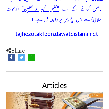
حاصل کرنے کے لئے
”مجلس تجہیز و تکفین“
(دعوتِ
اسلامی)
سے اس ایڈریس پر رابطہ فرمائیے۔)
tajhezotakfeen.dawateislami.net
Share
Articles