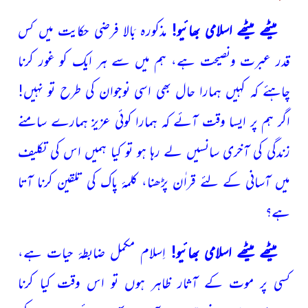
میٹھے میٹھے اسلامی بھائیو!
مذکورہ بَالا فرضی حکایت میں کس
قدر عبرت ونصیحت ہے، ہم میں سے ہر ایک کو غور کرنا
چاہئے
کہ کہیں ہمارا حال بھی اسی نوجوان کی طرح تو نہیں!
اگر ہم پر ایسا وقت آئے کہ ہمارا کوئی عزیز ہمارے سامنے
زندگی کی آخری
سانسیں لے رہا ہو تو کیا ہمیں اس کی تکلیف
میں آسانی کے لئے قراٰن پڑھنا، کلمۂ پاک کی تلقین کرنا آتا
ہے؟
میٹھے میٹھے اسلامی بھائیو!
اِسلام مکمل ضابطۂ حیات ہے،
کسی پر موت کے آثار ظاہر ہوں تو اس وقت کیا کرنا