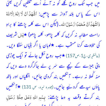
میں جب
تک روح گلے کو نہ
آئے اُسے تلقین کریں یعنی
اَشْہَدُ اَنْ لَّا اِلٰہَ اِلَّااللہُ
اس کے پاس بلند آواز سے پڑھیں:
وَاَشْہَدُ اَنَّ مُحَمَّدًا رَّسُوْلُ اللہ
۔
(لیکن اس سے کلمہ پڑھنے کا براہِ
یٰسٓ
راست مطالبہ نہ کریں کہ کلمہ پڑھو، کلمہ پڑھو)
٭
شریف
کی تلاوت کرنا مستحب ہے۔
٭
لوبان یا اگر بَتّیاں
سُلگا دیں۔
٭
جب روح نکل جائے تو ایک چوڑی
(عالمگیری،ج1،ص157)
پٹی جبڑے کے نیچے سے سَر پر لے جاکرگِرہ دے دیں کہ
منہ
کُھلا نہ رہے۔ آنکھیں بند کردی جائیں، انگلیاں اور ہاتھ
پاؤں سیدھے کردئیے جائیں۔
٭
آنکھیں
(جوہرہ نیرہ، ص 131)
بِسْمِ اللہِ وَعَلٰی مِلَّۃِ رَسُوْلِِ
بند کرتے
وقت یہ دعا پڑھئے: