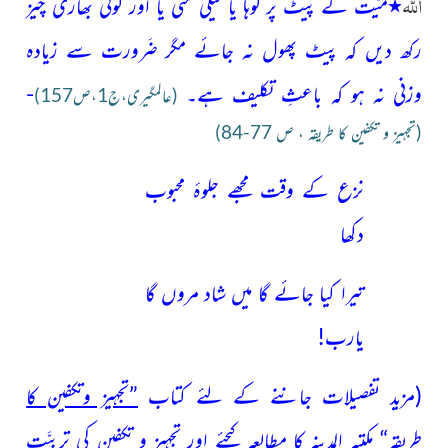
اللہ
٭
میّت کے
پیٹ پر لوہا یا گیلی مٹی یا اور کوئی بھاری چیز
رکھ دیں کہ پیٹ پھول
نہ جائے مگر ضَرورت سے زیادہ
وزنی نہ ہو کہ باعثِ تکلیف ہے۔
-
(عالمگیری،ج1،ص157)
(تجہیز و تکفین کا طریقہ ، ص 77-84)
نزع کے وقت مجھے جلوۂ محبوب
دکھا
تیرا کیا جائے گا میں شاد مروں گا
یارب!
(مزید تفصیلات جاننے کے لئے کتاب
”تجہیز وتکفین کا
طریقہ“
مکتبہ المدینہ کا
مطالعہ کیجئے اور تجہیز و تکفین کی تربیَّت