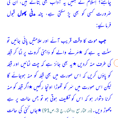
چاہئے؟ اِسلام نے ہمیں یہ آداب بھی بتائے ہیں، ان کی
ضرورت کسی کو بھی پڑ سکتی ہے، چند
مدنی پھول
قبول
فرمائیے:
جب
موت کا وقت قریب آئے اور علامتیں پائی جائیں تو
سنّت یہ ہے کہ
٭
مَرنے والے کو دَاہنی کَروٹ پر لِٹا کر قِبلہ
کی طرف منہ کردیں
٭
یہ بھی جائز ہے کہ چِت لٹائیں اور قِبلہ
کو
پاؤں کریں کہ اس صورت میں بھی قبلہ کو منہ ہوجائے گا
لیکن
اس صورت میں سَر کو تھوڑا اونچا رکھیں
٭
اگر قبلہ کو منہ
کرنا دشوار
ہو کہ اس کو تکلیف ہوتی ہو تو جس حالت پر ہے
چھوڑ دیں۔
٭
جاں کَنی کی حالت
(در مختار
مع ردالمحتار،ج 3،ص91)