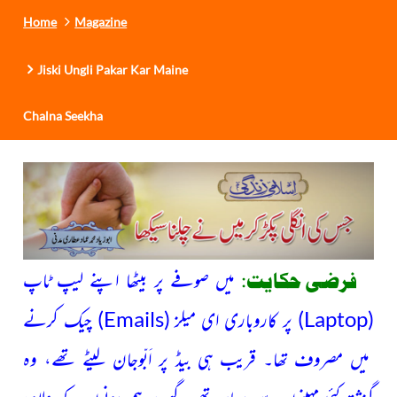
Home
Magazine
Jiski Ungli Pakar Kar Maine
Chalna Seekha
میں صوفے پر بیٹھا اپنے لیپ ٹاپ
فرضی حکایت:
(
Laptop
)
پر کاروباری ای میلز
(
Emails
)
چیک کرنے
میں مصروف تھا۔ قریب ہی بیڈ پر اَبّوجان لیٹے تھے، وہ
گزشتہ کئی مہینوں سے بیمار تھے۔ گھر پر ہم دونوں کے علاوہ