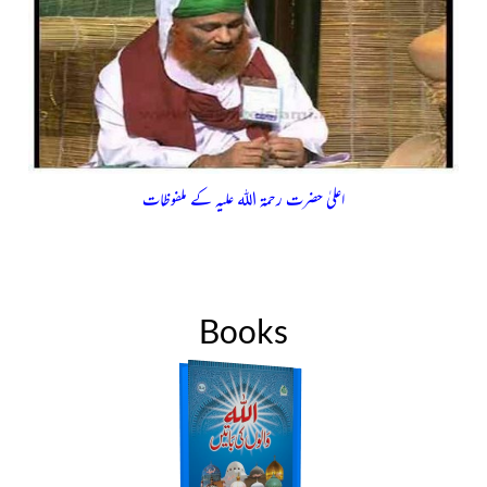
اعلیٰ حضرت رحمۃ اللہ علیہ کے ملفوظات
Books