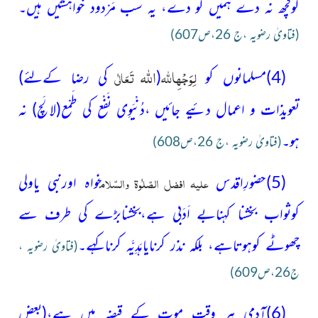
کوکچھ نہ دے ہمیں کو دے، یہ سب مَرْدود خواہشیں ہیں۔
(فتاویٰ رضویہ ،ج 26،ص607)
اللہ
لِوَجْہِ
اﷲ
تَعَالٰی
(4)مسلمانوں کو
(
کی رضا کےلئے)
تعویذات
و اعمال دئیے جائیں ،دُنْیَوِی نَفْع کی طَمْع
(لالَچ)
نہ
ہو۔
(فتاویٰ رضویہ ،ج 26،ص608)
علیہ افضل الصّلٰوۃ والسّلام
(5)حضورِاقدس
خواہ اورنبی یاولی
کوثواب بخشنا کہنابے اَدَبی ہے،بخشنابڑے کی طرف سے
چھوٹے کوہوتاہے، بلکہ نذر کرنایاہَدِیَّہ کرناکہے۔
(فتاویٰ رضویہ ،
ج26،ص609)
(6)آدمی ہر وقت موت کے قبضہ میں ہے،
(بعض