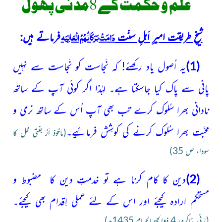
علم و حکمت کے 8مدنی پھول
دَامَتْ بَرَکَاتُہُمُ الْعَالِیَہ
شیخِ طریقت امیرِ اَہلِ سنّت
فرماتے ہیں:
(1)
یہ اُصول یاد رکھئے! کہ نَجاست کو نَجاست سے نہیں
پانی سے پاک کیا جاسکتا ہے۔ لہٰذا اگر کوئی آپ کے ساتھ
نادانی بھرا سُلوک کرے تب بھی آپ اُس کے ساتھ نرمی و
محبَّت بھرا سُلوک کرنے کی کوشِش فرمائیے۔
(ماخوذ اَز جنتی محل کا
سودا، ص 35)
(2)
دین کا کام کرنا ہے تو خدمتِ دین کا مضبوط و
مستحکم ارادہ کیجئے اور اس کے لئے عملی اِقدام بھی کیجئے۔
(مَدَنی مذاکرہ، 4 ذوالحجۃ الحرام 1435ھ)