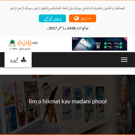
اردو
ماہنامہ خواتین
ذوالحجۃ الحرام 1438 ھ | ستمبر 2017 ء 
شمارہ
Toggl
navig
Ilm o hikmat kay madani phool