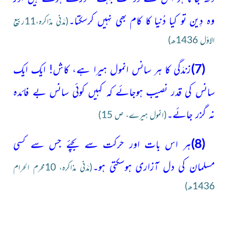
وہ دِین تو کیا دُنیا کا کام بھی نہیں کرسکتا۔
(مَدَنی مذاکرہ،11ربیع
الاوّل 1436ھ)
(7)
زندَگی کا ہر سانس انمول ہیرا ہے، کاش! ایک ایک
سانس کی قدر نصیب ہوجائے کہ کہیں کوئی سانس بے فائدہ
نہ گزر جائے۔
(انمول ہیرے، ص 15)
(8)
ہر اس بات اور حرکت سے بچئے جس سے کسی
مسلمان
کی دل آزاری ہوسکتی ہو۔
(مَدَنی مذاکرہ، 10محرم الحرام
1436ھ)