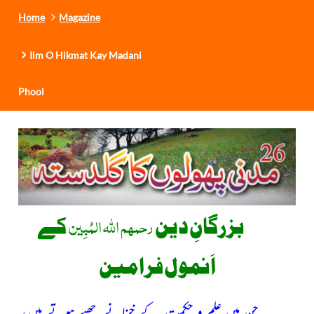
Home
Magazine
Ilm O Hikmat Kay Madani
Phool
رحمھم اللہ المُبِین
بزرگانِ دین
کے
اَنمول فرامین
جن میں علم و حکمت کے خزانے چھپے ہوتے ہیں،