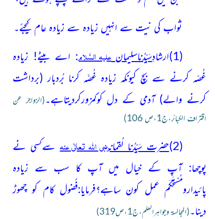
ثواب کی نیت سے انہیں زیادہ سے زیادہ عام کیجئے۔
علیہ السَّلام
(1)
ارشادِ
سَیِّدُناسلیمان
: اے بیٹے! زیادہ
غُصّہ کرنے سے بچ کیونکہ زیادہ غُصَّہ کرنا بُردبار
(برداشت
کرنے والے)
آدمی کے دل کوکمزورکردیتاہے
۔
(الزواجر عن
اقتراف الکبائر،ج1،ص 106)
رضی اللہ تعالٰی عنہ
(2)
حضرت سَیِّدُنا لُقمان
سےکسی نے
پوچھا: آپ کے خیال میں آپ کا سب سے زیادہ
پائیدارومُسْتَحْکَم عمل کون ساہے؟فرمایا:فُضول کام کو چھوڑ
دینا۔
(المجالسۃ وجواهرالعلم،ج1،ص319)