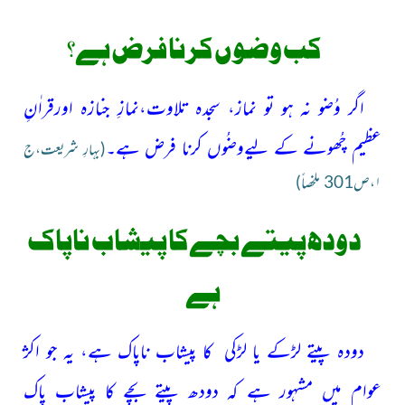
کب وضوں کرنا فرض ہے؟
اگر وُضو نہ ہو تو نماز، سجدہ تلاوت،نمازِ جنازہ اورقراٰنِ
عظیم چُھونے کے لیےوضُوں کرنا فرض ہے۔
(بہارِ شریعت،ج
۱،ص301 ملخصاً)
دودھ پیتے بچےکا پیشاب ناپاک
ہے
دودہ پیتے لڑکے یا لڑکی کا پیشاب ناپاک ہے، یہ جو اکژ
عوام میں مشہور ہے کہ دودھ پیتے بچے کا پیشاب پاک