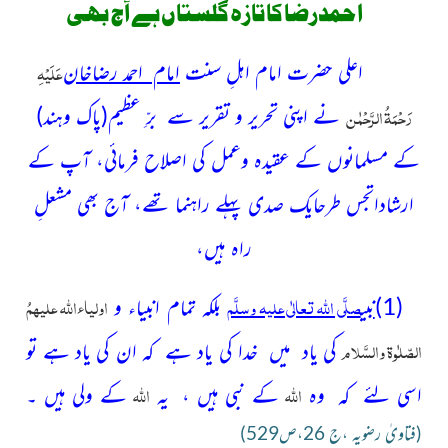
احمدرضا کا تازہ گلستاں ہے آج بھی
عَلَیْہِ
اعلی حضرت امام اہلِ سنت
امام احمد رضاخان
رَحْمَۃُ الرَّحْمٰن
نے اپنی تحریر و تقریر سے برِّ عظیم(پاک وہند)
کے مسلمانوں کے عقیدہ وعمل کی اصلاح فرمائی، آپ کے
ارشاداتجس طرحایک صدی پہلے راہنما تھے، آج بھی مشعلِ
راہ ہیں،
صلَّی اللہ تعالٰی علیہ وسلَّم
اولیاء
اللہ
علیہمُ
(1)
نبی
بلکہ تمام انبیاء و
الصّلٰوۃ والسَّلام
کی یاد میں خدا کی یاد ہے کہ ان کی یاد ہے تو
اللہ
اللہ
اسی لئے کہ وہ
کے نبی ہیں ، یہ
کے ولی ہیں ۔
(فتاویٰ رضویہ ،ج 26،ص529)