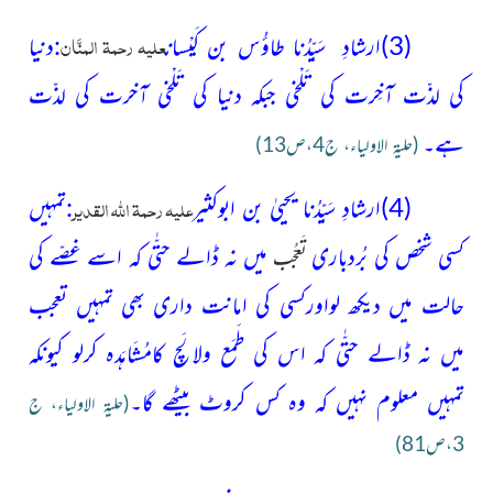
علیہ رحمۃ المنَّان
(3)
ارشادِ سَیِّدُنا طاؤُس بن کَیْسان
:دنیا
کی لذّت آخِرت کی تَلْخی جبکہ دنیا کی تَلْخی آخرت کی لذّت
ہے۔
(حلیۃ الاولیاء، ج4،ص13)
علیہ رحمۃ اللہ القدیر
(4)ارشادِ سَیِّدُنا یحییٰ بن ابوکثیر
:تمہیں
کسی شخص کی بُردباری
میں نہ ڈالے حتّٰی کہ اسے غصّے کی
تَعجُّب
حالت میں دیکھ لواورکسی کی امانت داری بھی تمہیں تعجب
میں نہ ڈالے حتّٰی کہ اس کی طَمَع ولالَچ کامُشَاہَدہ کرلو کیونکہ
تمہیں معلوم نہیں کہ وہ کس کروٹ بیٹھے گا۔
(حلیۃ الاولیاء، ج
3،ص81)