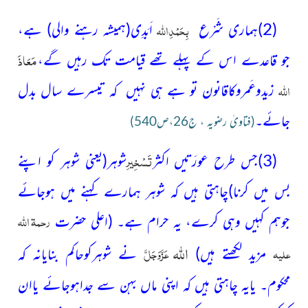
بِحَمْدِ
اللہ
(2)ہماری شَرْع
اَبَدِی
(ہمیشہ رہنے والی)
ہے،
مَعَاذَ
جو قاعدے اس کے پہلے تھے قیامت تک رہیں گے،
اللہ
زیدوعَمروکاقانون تو ہے ہی نہیں کہ تیسرے سال بدل
جائے۔
(فتاویٰ رضویہ ، ج26،ص540)
تَسْخِیرِ
(3)جس طرح عورَتیں اکثر
شوہر
(یعنی شوہر کو اپنے
بس میں کرنا)
چاہتی ہیں کہ شوہر ہمارے کہنے میں ہوجائے
رحمۃ اللہ
جوہم کہیں وہی کرے، یہ حرام ہے۔
(اعلی حضرت
اللہ
علیہ
عَزَّوَجَلَّ
مزید لکھتے ہیں)
نے شوہرکوحاکم بنایانہ کہ
محکوم۔ یایہ چاہتی ہیں کہ اپنی ماں بہن سے جداہوجائے یاان