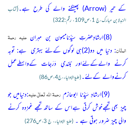
کے تیر
(
Arrow
)
پھینکنے والے کی طرح ہے۔
(کتاب
الزهدلابن مبارک،ج 1،ص109، رقم:322)
علیہ رحمۃ
(8)ارشادِحضرتِ سیِّدُنامیمون بن مہران
المنَّان
: دنیا میں دو
(2)
ہی لوگوں کےلئے بہتری ہے: توبہ
کرنے والےکےلئےاور بُلندیِ دَرَجات کےواسِطےعمل
کرنےوالے کےلئے۔
(حلیۃالاولیاء،ج4،ص86)
رحمۃ اللہ تعالٰی علیہ
(9)ارشادِ سَیِّدُنا ابوحازم
:دنیامیں جو
چیز بھی تجھےخوش کرتی ہےاس کے ساتھ تجھے غمزدہ کرنے
والی چیز ضرور ہوتی ہے ۔
(حلیۃ الاولیاء، ج 3،ص276)