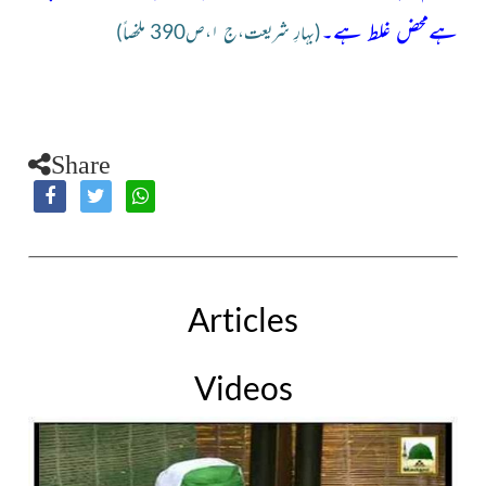
ہےمحض غلط ہے۔
(بہارِ شریعت،ج ۱،ص390 ملخصاً)
Share
Articles
Videos