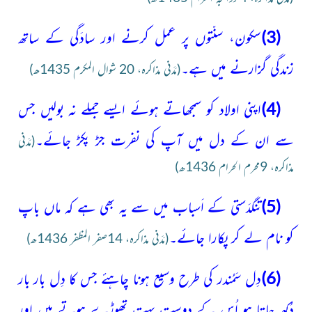
(3)
سکون، سنّتوں پر عمل کرنے اور سادَگی کے ساتھ
زندگی
گزارنے میں ہے۔
(مَدَنی مذاکرہ، 20 شوال المکرم 1435ھ)
(4)
اپنی اولاد کو سمجھاتے ہوئے ایسے جملے نہ بولیں جس
سے ان کے دل میں آپ کی نفرت جڑ پکڑ جائے۔
(مَدَنی
مذاکرہ، 9محرم الحرام 1436ھ)
(5)
تنگدَستی کے اَسباب میں سے یہ بھی ہے کہ ماں باپ
کو نام لے کر پکارا جائے۔
(مَدَنی مذاکرہ، 14صفر المظفر 1436ھ)
(6)
دِل سَمُندر کی طرح وسیع ہونا چاہئے جس کا دِل بار بار
دُکھ جاتا ہو اُس کے دوست بہت تھوڑے ہوتے ہیں اور