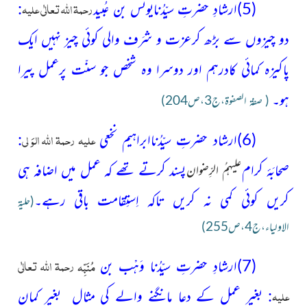
رحمۃ اللہ تعالٰی علیہ
(5)
ارشادِ حضرتِ سیِّدُنایونس بن عُبید
:
دو چیزوں سے بڑھ کرعزت و شرَف والی کوئی چیز نہیں ایک
پاکیزہ کمائی کادرہم اور دوسرا وہ شخص جو سنّت پرعمل پیرا
ہو۔
( صفۃ الصفوة،ج3،ص204)
علیہ رحمۃ اللہ الوَ لی
(6)
ارشاد حضرتِ سیِّدُناابراہیم نخعی
:
صحابَۂ کرام
پسند کرتے تھے کہ عمل میں اضافہ ہی
علیہمُ الرِّضوان
کریں کوئی کمی نہ کریں تاکہ اِستِقامت باقی رہے۔
(حلیۃ
الاولیاء،ج4،ص255)
رحمۃ اللہ تعالٰی
مُنَبِّہ
(7)ارشادِ حضرتِ سیِّدُنا وَہْب بن
علیہ
: بغیر
عمل کے دعا مانگنے والے کی مثال بغیر کمان