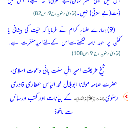
ذِلّت
(بے عزتی)
نہیں۔
(فتاویٰ رضویہ،ج9،ص82)
(9)
ہمارے علماءِ کرام نے فرمایا کہ میّت کی پیشانی یا
کَفَن پر عہد نامہ لکھنےسےاس کےلئےامیدِمغفرت ہے۔
(فتاویٰ رضویہ ،ج 9،ص108)
شیخِ طریقت امیر اہلِ سنت بانی دعوتِ اسلامی،
حضرت علامہ مولانا ابوبلال محمد الیاس عطاری قادری
رضوی
دَامَت بَرَکاتُہُمُ الْعَالِیَہ
کے بیانات اور کتب ورسائل
سے ماخوذ