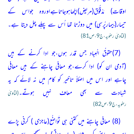
اوقات)
مَدْقُوْق
(مریض)
اچّھاہوجاتاہےاوروہ جواس کے
تیمار
(بیمارپُرسی)
میں دوڑتا تھا اُس سے پہلے چل دیتا ہے۔
(فتاویٰ رضویہ،ج9،ص81)
(7)حقوقُ الْعِباد جس قدر ہوں،جو ادا کرنے کے ہیں
(آدمی ان کو)
ادا کرے،جو معافی چاہنے کے ہیں معافی
چاہے اور اس میں اصْلاً تاخیر کو کام میں نہ لائے کہ یہ
شہادت سے بھی معاف نہیں ہوتے۔
(فتاویٰ
رضویہ،ج9،ص82)
(8) معافی چاہنے میں کتنی ہی تَوَاضُع
(عاجزی )
کرنی پڑے
اس میں اپنی کسرِ شان
(بے عزتی)
نہ سمجھے، اس میں