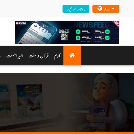
اردو
ماہنامہ خواتین
کلام
قرآن و سنت
امیرِ اہلسنت
م