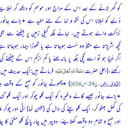
کو گھر لانے کے بعد اس کے مزاج اور موسِم کو دیکھ کر نہلایئے 
دُنبے کو نہلانا اس کی نشو و نما کے لئے مفید ہے ٭بڑے جانو
نزاکت والے ہوتے ہیں، نہانے بلکہ گیلی زمین پر بیٹھنے سے ب
کچھ اَثَرپڑتا ہے مثلاً وہ سُست ہوجاتا ہے یا تھوڑا بیمار ہوجاتا 
اگر مُہَیَّا ہو تو اسے کچّی جگہ پر باندھئے یا کم اَزکم اس کے بیٹھ
رَحْمَۃُ اللّٰہ ِتَعَالٰی عَلَیْہ
رکھئے،(اعلیٰ حضرت
فرماتے ہیں:ایک حدیث میں حکم ہے کہ جو ج
) ٭چھوٹے جانور کو صبح کے وقت ہری
(
فتاویٰ رضویہ
،ج24،ص656)
٭بڑے جانور جیسے گائے وغیرہ کو ایک کلو چوکر اور ایک کلو گند
کی کَھل بِھگو کر، ایک کلو چنے کی دال کی
(بیسن نُما)
اَٹّی اور چوکر م
اور صبح و شام دو وقت کھلایئے، دوپہر میں چار پانچ کلو مکئی کا چا