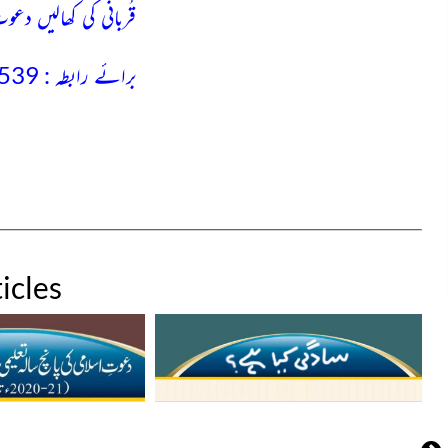
قُربانی کی کھالیں دعوت
برائے رابطہ : 02137132539
icles