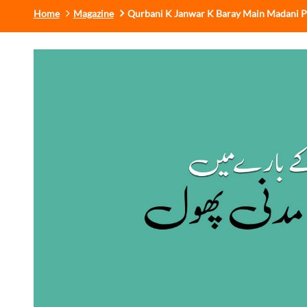
Home
Magazine
Qurbani K Janwar K Baray Main Madani P