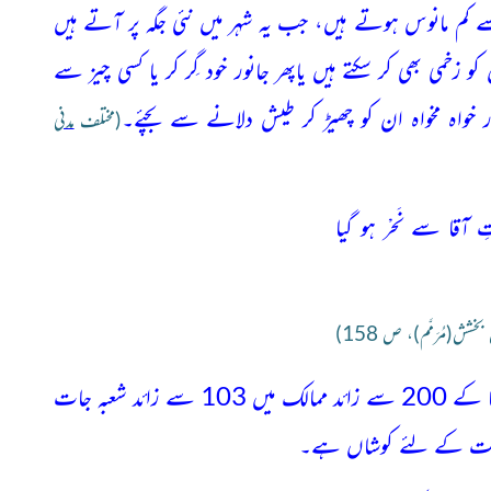
 کم مانوس ہوتے ہیں، جب یہ شہر میں نئی جگہ پر آتے ہیں
و زخمی بھی کر سکتے ہیں یاپھر جانور خود گِر کر یا کسی چیز سے
ر خواہ مخواہ ان کو چھیڑ کر طیش دلانے سے بچئے۔
(مختلف
مدنی
آقا سے نَحْر ہو گیا
خشش(مُرَمَّم)، ص 158)
تبلیغِ قراٰن و سنّت کی عالمگیر غیر سیاسی تحریک دعوتِ اسلامی دنیا کے 200 سے زائد ممالک میں 103 سے زائد شعبہ جات
دمت کے لئے کوشاں ہے۔