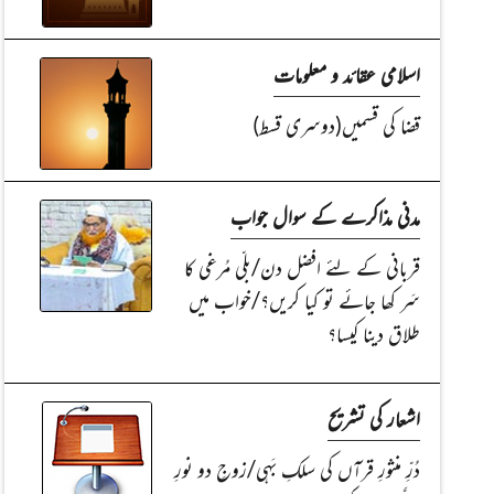
اسلامی عقائد و معلومات
قضا کی قسمیں(دوسری قسط)
مدنی مذاکرے کے سوال جواب
قربانی کے لئے افضل دن/بلّی مُرغی کا
سَر کھا جائے تو کیا کریں؟/خواب میں
طلاق دینا کیسا؟
اشعار کی تشریح
دُرِّ منثورِ قرآں کی سلکِ بَہی/زوجِ دو نورِ