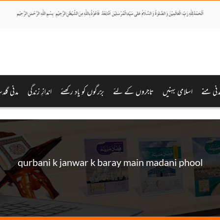
دنی منے
اسلامی بہنیں
تاجروں کے لئے
بزرگوں کو یاد رکھئے
اندازِ زندگی
مدنی گلدس
qurbani k janwar k baray main madani phool