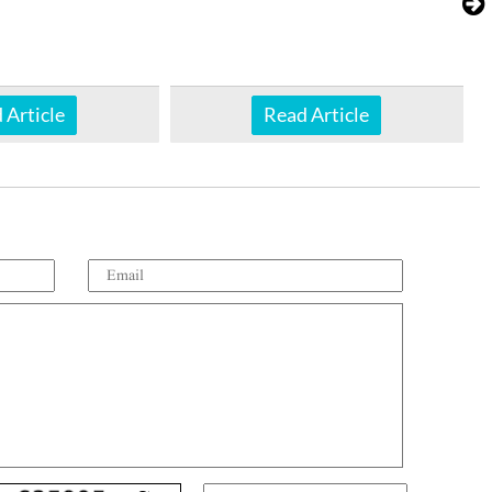
 Article
Read Article