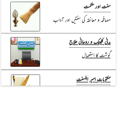
سنت اور حکمت
مصافحہ و معانقہ کی سنتیں اور آداب
مدنی کلینک و روحانی علاج
گوشت کا استعمال
مکتوباتِ امیر اہلسنت
میری کہانی میری زبانی/تعاوُن کرنے
والے کو شکریہ سے نوازنا
نوجوانوں کے مسائل