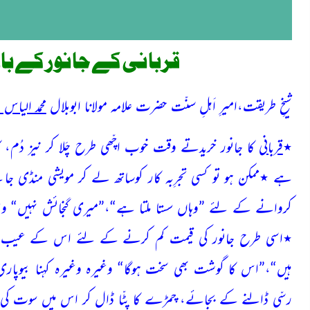
قربانی کے جانور کے ب
شیخِ طریقت،امیرِ اَہلِ سنّت حضرت علامہ مولانا ابوبلال
محمد الیاس
٭
قربانی
کا جانور خریدتے وقت خوب اچّھی طرح چَلا کر نیز دُم، 
ہے ٭ممکن ہو تو کسی تجرِبہ کار کوساتھ لے کر مویشی منڈی جائیے 
کروانے کے لئے ”وہاں سستا ملتا ہے“،”میری گنجائش نہیں“ وغیر
٭اسی طرح جانور کی قیمت کم کرنے کے لئے اس کے عیب نکال
ہیں“،”اس کا گوشت بھی سخت ہوگا“ وغیرہ وغیرہ کہنا بیوپا
رسّی ڈالنے کے بجائے، چمڑے کا پٹّا ڈال کر اس میں سوت کی 