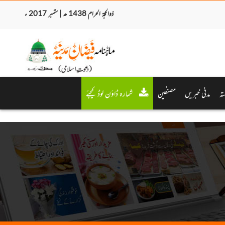
ذوالحجۃ الحرام 1438 ھ | ستمبر 2017 ء
تہ
مدنی خبریں
مصنفین
شمارہ ڈاؤن لوڈ کیجئے