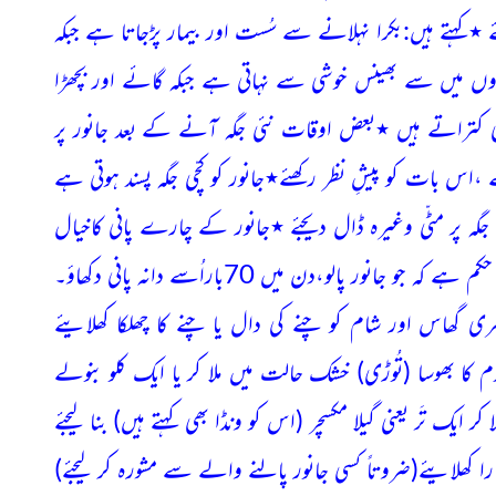
٭کہتے ہیں:بکرا نہلانے سے سُست اور بیمار پڑجاتا ہے جبکہ
روں میں سے بھینس خوشی سے نہاتی ہے جبکہ گائے اور بچھڑا
ھی کتراتے ہیں ٭بعض اوقات نئی جگہ آنے کے بعد جانور پر
ہے ،اس بات کو پیشِ نظر رکھئے٭جانور کو کچّی جگہ پسند ہوتی ہے
نے کی جگہ پر مٹّی وغیرہ ڈال دیجئے ٭جانور کے چارے پانی کاخیال
انور پالو،دن میں 70باراُسے دانہ پانی دکھاؤ۔
 گھاس اور شام کو چنے کی دال یا چنے کا چھلکا کھلایئے
م کا بھوسا
(تُوڑی)
خشک حالت میں ملا کر یا ایک کلو بنولے
لا کر ایک تَر یعنی گیلا مکسچر
(اس کو ونڈا بھی کہتے ہیں)
بنا لیجئے
را کھلایئے
(ضروتاً کسی جانور پالنے والے سے مشورہ کر لیجئے)