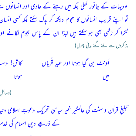
٭دیہات کے جانور کھلی جگہ میں رہنے کے عادی اور انسانوں سے
تو اپنے قریب انسانوں کا ہجوم دیکھ کر بِدک سکتے بلکہ کسی انسان ک
ٹکرا کر زخمی بھی ہو سکتے ہیں لہٰذا ان کے پاس ہجوم لگانے او
مذاکروں
سے لئے گئے مدنی پھول)
اُونٹ بن گیا ہوتا اور عیدِ قُرباں
کاش! دَستِ 
میں
ہوتا
(وسائلِ ب
کے ذریعے دینِ اسلام کی خ