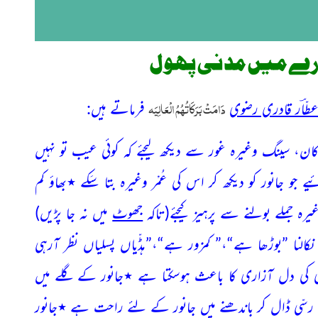
ارے میں مدنی پھول
دَامَتْ بَرَکَاتُہُمُ الْعَالِیَہ
 عطّاؔر قادری رضوی
فرماتے ہیں:
کان، سینگ وغیرہ غور سے دیکھ لیجئے کہ کوئی عیب تو نہیں
جو جانور کو دیکھ کر اس کی عُمْر وغیرہ بتا سَکے ٭بھاؤ کم
ہ جملے بولنے سے پرہیز کیجئے
(تاکہ
جھوٹ
میں نہ جا پڑیں)
نا ”بوڑھا ہے“،” کمزور ہے“،”ہڈّیاں پسلیاں نظر آرہی
ری کی دل آزاری کا باعث ہوسکتا ہے ٭جانور کے گلے میں
رسّی ڈال کر باندھنے میں جانور کے لئے راحت ہے ٭جانور