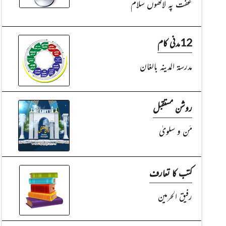
عفَّت پہ لاکھوں سلام
12مدنی کام
مدرسۃ المدینہ بالغان
روشن مستقبل
مَن و سلویٰ
کتب کا تعارف
رفیق الحرمین