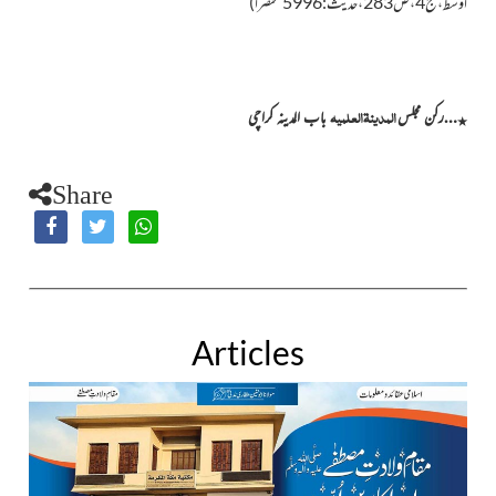
اوسط،ج4،ص283،حدیث:5996 مختصراً)
المدینۃالعلمیہ
…رکن مجلس
باب المدینہ کراچی
٭
Share
Articles