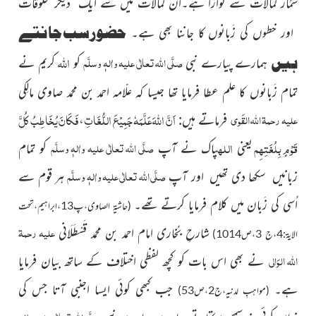
شمُار کمالات سے نوازا ہے۔ان کمالات میں سے ایک دیگر مخلوقات
حضورسب جانتے
اور خطوں کی زَبانوں کا جاننا بھی ہے۔
اللہ
صلَّی اللہ تعالٰی علیہ واٰلہٖ وسلَّم
ہیں
ہمارے پیارے نبی
کو
کریم نے
تمام زَبانوں کا علم عطا فرمایا تھا جیسا کہ علّامہ احمد بن محمد صاوی مالِکی
اَنَّ
اللّٰهَ
عَلَّمَهٗ جَمِيْعَ اللُّغَاتِ
فَكَانَ يُخَاطِبُ كُلَّ
علیہ رحمۃ اللہ القَوی
فرماتے ہیں:
،
قَوْمٍ بِلُغَتِهِم
اللہ
صلَّی اللہ تعالٰی علیہ واٰلہٖ وسلَّم
یعنی
پاک نے آپ
کو تمام
صلَّی اللہ تعالٰی علیہ واٰلہٖ وسلَّم
زبانیں سکھا دی تھیں اور آپ
ہر قوم سے
اُسی کی زَبان میں کلام فرمایا
کرتے تھے۔
(حاشیۃ الصاوی،پ13،ابراہیم،تحت
علیہ رحمۃ
شارحِ بُخاری امام احمد بن محمد قَسْطَلَانی
الایۃ:4،ج 3،ص1014)
اللہ الوَالی
نے بھی اس بات کو کچھ لفظی اختلاف کے ساتھ بیان فرمایا
ہے۔
جب کبھی کوئی ایسا اجنبی آتا جس کی
(مواہبِ لدنیہ،ج2،ص53)