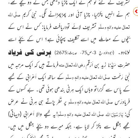
تشریف لے گئے تو ہم نے ایک چڑیا دیکھی جس کے دو بچے تھے،
صلَّی اللہ
ہم نے انہیں پکڑلیا، چڑیا آئی اور پھڑپھڑانے لگی۔ نبیِّ کریم
تعالٰی علیہ واٰلہٖ وسلَّم
تشریف لائے تودریافت فرمایا: کس نے اس کے
بچّوں کے معاملے میں اسے تکلیف
پہنچائی ہے؟ اس کے بچّے اسے
ہِرنی کی فریاد
لوٹادو۔
(ابوداؤد،ج 3،ص75، حدیث:2675)
رضی اللہ تعالٰی عنہ
حضرتِ سَیِّدُنا زید بن اَرْقم
فرماتے ہیں کہ ایک مرتبہ میں
صلَّی اللہ تعالٰی علیہ واٰلہٖ وسلَّم
نَبِیّ رَحْمت
کے ساتھ ایک اَعْرابی کے خیمے
کے پاس سے گزراتو وہاں ایک ہرنی بندھی ہوئی تھی۔ بے کسوں کے
صلَّی اللہ تعالٰی علیہ واٰلہٖ وسلَّم
فریادرَس
پر نَظَر پڑتے ہی ہرنی نے عرض
صلَّی اللہ تعالٰی علیہ واٰلہٖ وسلَّم!
یَارَسُوْلَ
اللہ
کی:
یہ خیمے والا اَعرابی
(دیہاتی)
مجھے جنگل سے پکڑ کر لایا ہے، جبکہ میرے دو بچّے جنگل میں ہیں،