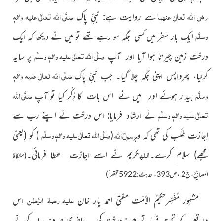
رضی اللہ تعالیٰ عنہما
صلَّی اللہ تعالٰی علیہ واٰلہٖ
سے روایت ہے: نبیِّ پاک
وسلَّم
ایک بار سفر میں کسی جگہ سو رہے تھے تو میں نے دیکھا کہ ایک
صلَّی اللہ تعالٰی علیہ واٰلہٖ وسلَّم
درخت زمین چیرتا ہوا آیا اور آپ
پر سایہ
صلَّی اللہ تعالٰی علیہ واٰلہٖ
کرلیا، پھرواپس اپنی جگہ چلا گیا۔ جب نبیِّ پاک
وسلَّم
صلَّی اللہ
بیدار ہوئے اور میں نے اس بات کا ذِکْر کیا تو آپ
تعالٰی علیہ واٰلہٖ وسلَّم
نے ارشاد فرمایا: اس درخت نے اپنے رب سے
صلَّی اللہ تعالٰی علیہ واٰلہٖ وسلَّم
رسولُ
اللہ
اِجازت طَلَب کی تھی کہ وہ
(
)
کو
(یعنی
اللہ
مجھے)
سلام
کرے۔
کریم نے اسے اجازت عطا فرمائی۔
(مشکاۃ
المصابیح،ج2 ،ص393، حدیث:5922مختصراً)
علیہ رحمۃ الرَّحمٰن
مشہور مُفَسِّرحکیمُ الاُمّت مفتی احمد یار خان
اس
واقعے کے تحت فرماتے ہیں: درخت کی یہ حاضِری صرف سایہ کرنے