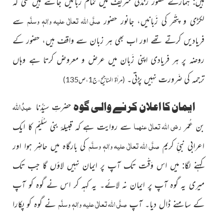
ہیں: ہمارے حضور زندَگی شریف میں تمام زَبانیں جانتے ہیں حتّٰی کہ
صلَّی اللہ تعالٰی علیہ واٰلہٖ وسلَّم
لکڑی و پتّھر کی زَبانیں، جانور حضور
سے
فریادیں کرتے تھے اور اب بھی ہر زبان سے واقف ہیں، حضور کے
روضہ پر ہر فریادی اپنی زَبان میں عرض و معروض کرتا ہے وہاں
ترجمہ کی ضَرورت نہیں پڑتی۔
(مراٰۃ المناجیح،ج1،ص135)
عبدُ
اﷲ
ایمان کا اعلان کرنے والی گوہ
حضرتِ سیّدُنا
رضی اللہ تعالٰی عنہما
بن عُمَر
سے روایت ہے کہ قبیلۂ بنی سُلَیْم کا ایک
صلَّی اللہ تعالٰی علیہ واٰلہٖ وسلَّم
اعرابی نبیِّ کریم
کی بارگاہ میں حاضِر ہوا اور
کہنے لگا: میں اس وَقْت تک آپ پر ایمان نہیں لاؤں گا جب تک
میری یہ گوہ آپ پر ایمان نہ لائے۔ یہ کہہ کر اس نے گوہ کو آپ
صلَّی اللہ تعالٰی علیہ واٰلہٖ وسلَّم
کے سامنے ڈال دیا۔ آپ
نے گوہ کو پکارا