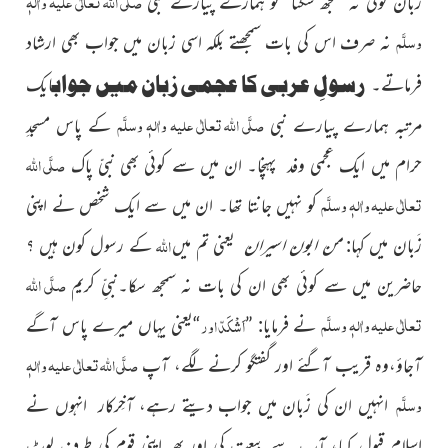
صلَّی اللہ تعالٰی علیہ واٰلہٖ
زبان کوئی نہ سمجھ سکتا تو ہمارے پیارے نبی
وسلَّم
نہ
صرف اس کی بات سمجھتے بلکہ اسی زبان میں جواب بھی ارشاد
رسولِ عربی کا عجمی زبان میں جواب
فرماتے۔
ایک
صلَّی اللہ تعالٰی علیہ واٰلہٖ وسلَّم
مرتبہ ہمارے پیارے نبی
کے پاس مسجدِ
صلَّی اللہ
حرام میں ایک عجمی وفد پہنچا۔ ان میں سے کوئی بھی نبیّ پاک
تعالٰی علیہ واٰلہٖ وسلَّم
کو نہیں جانتا تھا۔ ان میں سے ایک شخص نے اپنی
اللہ
زَبان میں کہا:
من ابون اسیران
یعنی تم میں
کے رسول کون ہیں ؟
صلَّی اللہ
حاضرین میں
سے کوئی بھی ان کی بات نہ سمجھ سکا۔نبیِّ کریم
تعالٰی علیہ واٰلہٖ وسلَّم
اَشْکَدّ اور
نے فرمایا: ”
“یعنی یہاں میرے پاس آگے
صلَّی اللہ تعالٰی علیہ واٰلہٖ
آجاؤ،وہ قریب آگئے اور گفتگو کرنے لگے، آپ
وسلَّم
انہیں ان کی زَبان میں جواب دیتے رہے، آخِرکار انہوں نے
اسلام قبول کیا، آپ سے بیعت کی اور پھر اپنی قوم کی طرف لوٹ