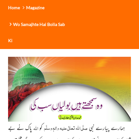
Home
Magazine
Wo Samajhte Hai Bolia Sab
Ki
صلَّی اللہ تعالٰی علیہ واٰلہٖ وسلَّم
اللہ
ہمارے پیارے نبی
کو
پاک نے بے