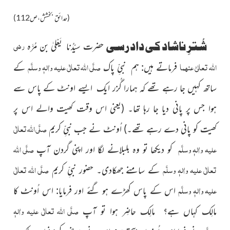
(حدائق بخشش،ص112)
رضی
شُترِ ناشاد کی داد رسی
حضرت سیّدُنا یَعْلیٰ بن مُرَّہ
اللہ تعالیٰ عنہما
صلَّی اللہ تعالٰی علیہ واٰلہٖ وسلَّم
فرماتے ہیں: ہم نبیِّ پاک
کے
ساتھ کہیں جا رہے تھے کہ ہمارا گُزر ایک ایسے اونٹ کے پاس سے
ہوا جس پر پانی دیا جا رہا تھا۔
(یعنی اس وقت کھیت والے اس پر
صلَّی اللہ تعالٰی
کھیت کو پانی دے رہے تھے۔)
اُونٹ نے جب نبیِّ کریم
علیہ واٰلہٖ وسلَّم
صلَّی اللہ
کو دیکھا تو وہ بلبلانے لگا اور اپنی گردن آپ
تعالٰی علیہ واٰلہٖ وسلَّم
صلَّی اللہ تعالٰی
کے سامنے جھکادی۔ حضور نبیِّ کریم
علیہ واٰلہٖ وسلَّم
اس کے پاس کھڑے ہو گئے اور فرمایا: اس اُونٹ کا
صلَّی اللہ تعالٰی علیہ واٰلہٖ
مالِک کہاں ہے؟ مالِک حاضِر ہوا تو آپ