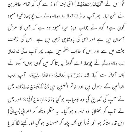
لَبَّیْکَ وَسَعْدَیْکَ
تو اس نے ”
“ اتنی بُلند آواز سے کہا کہ تمام حاضِرین
صلَّی اللہ تعالٰی علیہ واٰلہٖ وسلَّم
نے سُن لیا۔ پھر آپ
نے پو چھا: تیرا معبود
کون ہے؟ گوہ نے جواب دیا: میرا معبود وہ ہے کہ جس کا عرش
آسمان میں ہے اور اسی کی بادشاہی زمین میں ہے، اس کی رَحْمت
صلَّی اللہ تعالٰی
جنّت میں ہے اور اس کا عذاب جہنّم میں ہے۔ پھر آپ
علیہ واٰلہٖ وسلَّم
نے پوچھا: اے گوہ! یہ بتا کہ میں کون ہوں؟ گوہ نے
اَنْتَ رَسُوْلُ رَبِّ الْعَالَمِيْنَ
وَخَاتَمُ النَّبِيِّيْنَ
بُلند آواز سے کہا:
آپ رب
،
،
قَدْ أَفْلَحَ مَنْ صَدَّقَکَ
العالمین کے رسول ہیں اور خاتم النبیین ہیں
جس
،
وَقَدْ خَابَ مَنْ کَذَّبَکَ
نے آپ کی تصدیق کی وہ کامیاب ہو گیا
اور جس
نے آپ کو جُھٹلایا وہ نامراد ہو گیا۔
یہ مَنْظر دیکھ کر اعرابی
(دیہاتی)
اس قدر متأثر ہو ا کہ فوراً ہی کلمہ پڑھ کر مسلمان ہو گیا اور کہنے لگا کہ یا