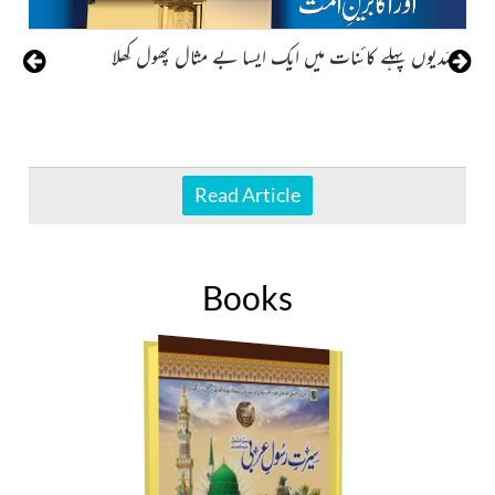
صَدیوں پہلے کائنات میں ایک ایسا بے مثال پھول کِھلا
Read Article
Books