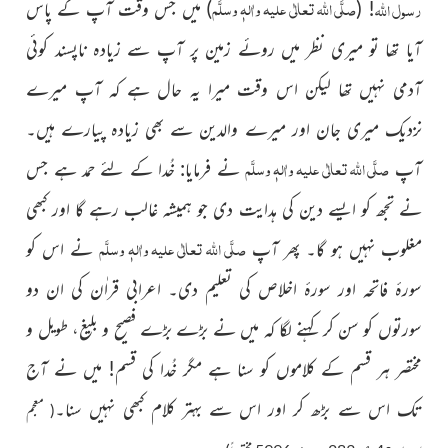
صلَّی اللہ تعالٰی علیہ واٰلہٖ وسلَّم
رسول
اﷲ
!
(
)
میں جس وقت آپ کے پاس
آیا تھا تو میری نظر میں روئے زمین پر آپ سے زیادہ ناپسند کوئی
آدمی نہیں تھا لیکن اس وقت میرا یہ حال ہے کہ آپ میرے
نزدیک میری جان اور میرے والدین سے بھی زیادہ پیارے ہیں۔
صلَّی اللہ تعالٰی علیہ واٰلہٖ وسلَّم
آپ
نے فرمایا: خُدا کے لئے حمد ہے جس
نے تجھ کو ایسے دین کی ہدایت دی جو ہمیشہ غالب رہے گا اور کبھی
صلَّی اللہ تعالٰی علیہ واٰلہٖ وسلَّم
مغلوب نہیں ہو گا۔ پھر آپ
نے اس کو
سورۂ فاتحہ اور سورۂ اخلاص کی تعلیم دی۔ اعرابی قراٰن کی ان دو
سورتوں کو سن کر کہنے لگا کہ میں نے بڑے بڑے فصیح و بلیغ، طویل و
مختصر ہر قسم کے کلاموں کو سنا ہے مگر خُدا کی قسم! میں نے آج
تک اس سے بڑھ کر اور اس سے بہتر کلام کبھی نہیں سنا۔
( معجم