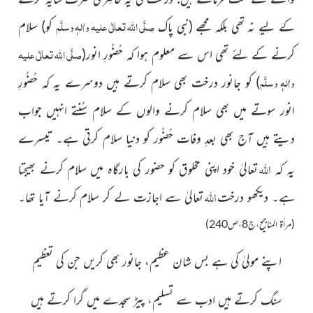
صلَّی اللہ تعالٰی علیہ واٰلہٖ وسلَّم
کے لیے نہ تھی بلکہ مجھے
(نبی پاک
کو)
سلام
صلَّی اللہ تعالٰی علیہ
کرنے کے لئے تھی اس سے معلوم ہوا کہ حُضُورِ انور
(
واٰلہٖ وسلَّم
)
کو جانور درخت بھی سلام کرتے ہیں دوسرے یہ کہ حُضُورِ
انور سوتے میں بھی سلام کرنے والوں کے سلام سُنتے انہیں جواب
دیتے ہیں آج بھی بعدِ وفات حُضُور کو دنیا سلام کرتی ہے۔ تیسرے
اللہ
یہ کہ
تعالیٰ خود اپنی مخلوق کو حضور کی بارگاہ میں سلام کرنے بھیجتا
اللہ
ہے۔ دیکھو درخت
تعالیٰ سے اجازت لے کر سلام کرنے آیا تھا۔
(مراٰۃ المناجیح،ج8،ص240)
اپنے مولیٰ کی ہے بس شان عظیم، جانور بھی کریں جن کی تعظیم
سنگ کرتے ہیں ادب سے تسلیم، پیڑ سجدے میں گرا کرتے ہیں