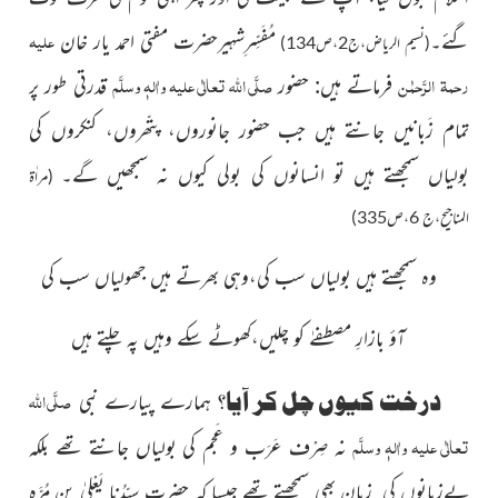
علیہ
گئے۔
مُفَسِّرِشہیرحضرت مفتی احمد یار خان
(نسیم
الریاض،ج2،ص134)
رحمۃ الرَّحمٰن
صلَّی اللہ تعالٰی علیہ واٰلہٖ وسلَّم
فرماتے ہیں: حضور
قدرتی طور پر
تمام زَبانیں جانتے ہیں جب حضور جانوروں، پتّھروں، کنکروں کی
بولیاں سمجھتے ہیں تو انسانوں کی بولی کیوں نہ سمجھیں گے۔
(مراٰۃ
المناجیح،ج 6،ص335)
وہ سمجھتے ہیں بولیاں سب کی،وہی بھرتے ہیں جھولیاں سب کی
آؤ بازارِ مصطفےٰ کو چلیں،کھوٹے سکے وہیں پہ چلتے ہیں
صلَّی اللہ
درخت کیوں چل کر آیا؟
ہمارے پیارے نبی
تعالٰی علیہ واٰلہٖ وسلَّم
نہ صِرْف عَرَب و عَجم کی بولیاں جانتے تھے بلکہ
بےزبانوں کی زبان بھی سمجھتے تھے جیسا کہ حضرت سیّدُنا یَعْلیٰ بن مُرَّہ