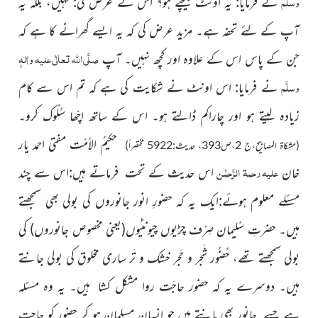
وسلَّم
نے فرمایا: یہ اُونٹ بیچتے ہو؟ اس نے عرض کی: نہیں، بلکہ یہ
آپ کے لئے تحفہ ہے۔ مزید عرض کی کہ یہ ایسے گھرانے کا ہے کہ
صلَّی اللہ تعالٰی علیہ واٰلہٖ
جن کے پاس اس کے علاوہ اور کچھ نہیں۔ آپ
وسلَّم
نے فرمایا: اس اونٹ نے شکایت کی ہے کہ تم اس سے کام
زیادہ لیتے ہو اور چاراکم ڈالتے ہو۔ اس کے ساتھ اچّھا سُلُوک کرو۔
حکیمُ الاُمّت مفتی احمد یار
(مشکاۃ المصابیح،ج 2،ص393، حدیث:5922 مختصراً)
علیہ رحمۃ الرَّحمٰن
خان
اس حدیث کے تحت فرماتے ہیں:اس سے چند
مسئلے معلوم ہوئے:ایک یہ کہ حضورِ انور جانوروں کی بولی بھی سمجھتے
ہیں۔ حضرتِ سُلیمان صِرْف چڑیوں چیونٹیوں
(یعنی مخصوص جانوروں)
کی
بولی سمجھتے تھے،
حُضُور شَجر و حَجر خشک و تَر ساری مخلوق کی بولی جانتے
ہیں۔ دوسرے یہ کہ حضور حاجَت روا مشکل کشا ہیں۔ یہ وہ مسئلہ
ہے جسے جانور بھی مانتے ہیں جو انسان مسلمان ہو کر حضور کو حاجت