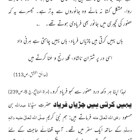
روا، مشکل کشا نہ مانے وہ جانوروں سے بدتر ہے۔ تیسرے یہ کہ
حضور کی کچہری میں جانور بھی فریادی ہوتے تھے۔ ؎
ہاں یہیں کرتی ہیں چڑیاں فریاد، ہاں یہیں چاہتی ہے ہرنی داد
اسی در پر شترانِ ناشاد، گلۂ رنج و عَنا کرتے ہیں
(حدائق بخشش،ص113)
لہذا اپنا ہر دکھ درد حضور سے کہو فریاد کرو۔
(مراٰۃ المناجیح،ج 8،ص239)
یہیں کرتی ہیں چڑیاں فریاد
عبد
اللّٰہ
حضرتِ سیّدُنا
بن
رضی اللہ تعالٰی عنہ
صلَّی اللہ تعالٰی علیہ واٰلہٖ
مسعود
فرماتے ہیں: ہم نبیِّ کریم
وسلَّم
کے ساتھ ایک سفر میں تھے۔ آپ قضائے حاجت کے لئے