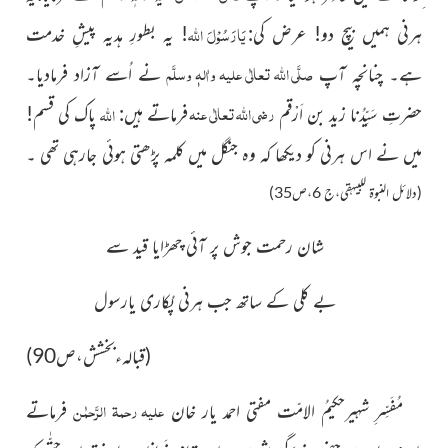
یَارَسُوْلَ
اللہ
ہرنی ہمیں بیچ دو! عرض کی:
!
یہ بطورِ ہدیہ پیشِ خدمت
صلَّی اللہ تعالٰی علیہ واٰلہٖ وسلَّم
ہے۔ چنانچہ آپ
نے اُسے آزاد فرمادیا۔
رضی اللہ تعالٰی عنہ
اللہ
حضرتِ سَیِّدُنا زید بن اَرْقم
فرماتے ہیں:
پاک کی قسم!
میں نے اس ہرنی کو دیکھا کہ وہ جنگل میں کلمہ پڑھتی ہوئی جارہی تھی ۔
(دلائل النبوۃ للبیہقی،ج 6،ص35)
شان رحمت جوش پر آئی چھڑایا قید سے
بے کلی کے ساتھ جب ہرنی پُکاری یارسول
(قبالہءبخشش،ص90)
علیہ رحمۃ الرَّحمٰن
مُفَسِّرِ شہیرحکیمُ الامّت مفتی احمد یار خان
فرماتے