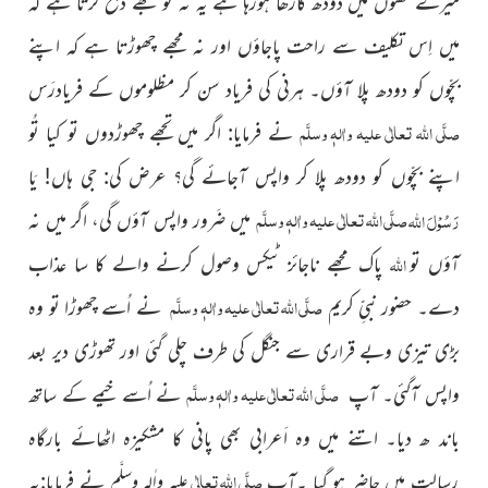
میرے تھنوں میں دودھ گاڑھا ہورہا ہے یہ نہ تو مجھے ذَبَحْ کرتا ہے کہ
میں اِس تکلیف سے راحت پاجاؤں اور نہ مجھے چھوڑتا ہے کہ اپنے
بچّوں کو دودھ پلا آؤں۔ ہرنی کی فریاد سن کر مظلوموں کے فریادرَس
صلَّی اللہ تعالٰی علیہ واٰلہٖ وسلَّم
نے فرمایا: اگر میں تجھے چھوڑدوں تو کیا تُو
اپنے بچّوں کو دودھ پلا کر واپس آجائے گی؟ عرض کی: جی ہاں! یَا
صلَّی اللہ تعالٰی علیہ واٰلہٖ وسلَّم
رَسُوْلَ
اللہ
میں ضَرور واپس آؤں گی، اگر میں نہ
اللہ
آؤں تو
پاک مجھے ناجائز ٹیکس وصول کرنے والے کا سا عذاب
صلَّی اللہ تعالٰی علیہ واٰلہٖ وسلَّم
دے۔ حضور نبیِّ کریم
نے اُسے چھوڑا تو وہ
بڑی تیزی وبے قراری سے جنگل کی طرف چلی گئی اور تھوڑی دیر بعد
صلَّی اللہ تعالٰی علیہ واٰلہٖ وسلَّم
واپس آگئی۔ آپ
نے اُسے خیمے کے ساتھ
باند ھ دیا۔ اتنے میں وہ اَعرابی بھی پانی کا مشکیزہ اٹھائے بارگاہ
صلَّی اللہ تعالٰی
ِرسالت میں حاضِر ہو گیا ۔آپ
نے فرمایا:یہ
علیہ واٰلہٖ وسلَّم