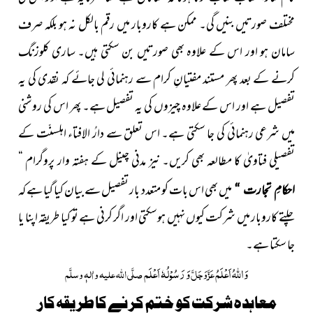
مختلف صورتیں بنیں گی۔ ممکن ہے کاروبار میں رقم بالکل نہ ہو بلکہ صرف
سامان ہو اور اس کے علاوہ بھی صورتیں بن سکتی ہیں۔ ساری کلوزنگ
کرنے کے بعد پھر مستند مفتیانِ کرام سے رہنمائی لی جائے کہ نقدی کی یہ
تفصیل ہے اور اس کے علاوہ چیزوں کی یہ تفصیل ہے۔ پھر اس کی روشنی
میں شرعی رہنمائی کی جا سکتی ہے۔ اس تعلق سے دارُ الافتاء اہلسنّت کے
تفصیلی فتاویٰ کا مطالعہ بھی کریں۔ نیز مدنی چینل کے ہفتہ وار پروگرام “
میں بھی اس بات کو متعدد بار تفصیل سے بیان کیا گیا ہے کہ
احکامِ تجارت “
چلتے کاروبار میں شرکت کیوں نہیں ہوسکتی اور اگر کرنی ہے تو کیا طریقہ اپنا یا
جا سکتا ہے۔
وَ
اللہُ
اَعْلَمُ
وَ رَسُوْلُہٗ اَعْلَم
عَزَّوَجَلَّ
صلَّی اللہ علیہ واٰلہٖ وسلَّم
معاہدہ شرکت کو ختم کرنے کا طریقہ کار