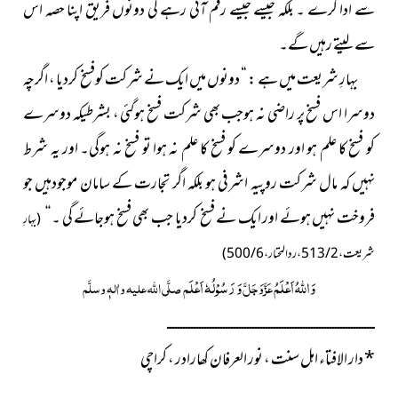
سے ادا کرے ۔ بلکہ جیسے جیسے رقم آتی رہے گی دونوں فریق اپنا حصہ اس
سے لیتے رہیں گے۔
بہارِ شریعت میں ہے : “ دونوں میں ایک نے شرکت کوفسخ کردیا ، اگرچہ
دوسرا اس فسخ پر راضی نہ ہوجب بھی شرکت فسخ ہوگئی ، بشرطیکہ دوسرے
کو فسخ کا علم ہو اور دوسرے کو فسخ کا علم نہ ہوا تو فسخ نہ ہوگی۔ اور یہ شرط
نہیں کہ مال شرکت روپیہ اشرفی ہو بلکہ اگر تجارت کے سامان موجودہیں جو
فروخت نہیں ہوئے اور ایک نے فسخ کردیا جب بھی فسخ ہوجائے گی ۔ ‘‘
(بہارِ
شریعت ، 2 / 513 ، ردالمحتار ، 6 / 500)
وَ
اللہُ
اَعْلَمُ
وَ رَسُوْلُہٗ اَعْلَم
عَزَّوَجَلَّ
صلَّی اللہ علیہ واٰلہٖ وسلَّم
ــــــــــــــــــــــــــــــــــــــــــــــــــــــــــــــــــــــــــــــ
*
دار الافتاء اہل سنت ، نور العرفان کھارادر ، کراچی