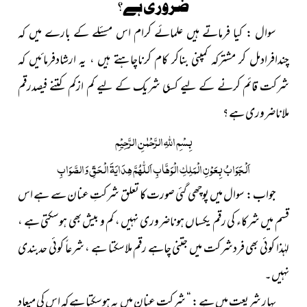
ضروری ہے؟
سوال : کیا فرماتے ہیں علمائے کرام اس مسئلے کے بارے میں کہ
چندافرادمل کر مشترکہ کمپنی بناکر کام کرناچاہتے ہیں ، یہ ارشادفرمائیں کہ
شرکت قائم کرنے کے لیے کس
ی شریک کے لیے کم ازکم کتنے فیصدرقم
ملاناضروری ہے ؟
بِسْمِ
اللّٰہِ
الرَّحْمٰنِ الرَّحِیْمِ
اَلْجَوَابُ بِعَوْنِ الْمَلِکِ الْوَھَّابِ اَللّٰھُمَّ ھِدَایَۃَ الْحَقِّ وَالصَّوَابِ
جواب : سوال میں پوچھی گئی صورت کا تعلق شرکتِ عنان سے ہے اس
قسم میں شرکاء کی رقم یکساں ہوناضروری نہیں ، کم و بیش بھی ہوسکتی ہے ،
لہٰذا کوئی بھی فردشرکت میں جتنی چاہے رقم ملاسکتا ہے ، شرعاً کوئی حدبندی
نہیں۔
بہارِ شریعت میں ہے : “ شرکت عنان میں یہ ہوسکتا ہے کہ اس کی میعاد