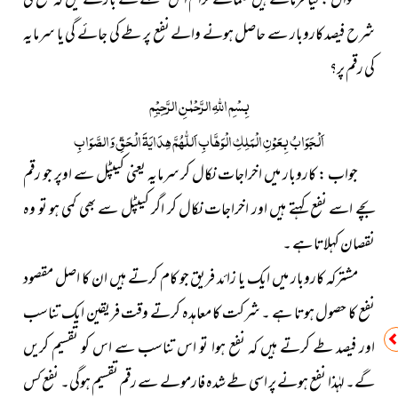
سوال : کیا فرماتے ہیں علمائے کرام اس مسئلے کے بارے میں کہ نفع کی
شرح فیصد کاروبار سے حاصل ہونے والے نفع پر طے کی جائے گی یا سرمایہ
کی رقم پر؟
بِسْمِ
اللّٰہِ
الرَّحْمٰنِ الرَّحِیْمِ
اَلْجَوَابُ بِعَوْنِ الْمَلِکِ الْوَھَّابِ اَللّٰھُمَّ ھِدَایَۃَ الْحَقِّ وَالصَّوَابِ
جواب : کاروبار میں اخراجات نکال کر سرمایہ یعنی کیپٹل سے اوپر جو رقم
بچے اسے نفع کہتے ہیں اور اخراجات نکال کر اگر کیپٹل سے بھی کمی ہو تو وہ
نقصان کہلاتا ہے ۔
مشترکہ کاروبار میں ایک یا زائد فریق جو کام کرتے ہیں ان کا اصل مقصود
نفع کا حصول ہوتا ہے ۔ شرکت کا معاہدہ کرتے وقت فریقین ایک تناسب
اور فیصد طے کرتے ہیں کہ نفع ہوا تو اس تناسب سے اس کو تقسیم کریں
گے۔ لہٰذا نفع ہونے پر اسی طے شدہ فارمولے سے رقم تقسیم ہوگی۔ نفع کس