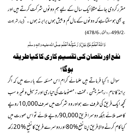
مقرر کردی جائے مثلاً ایک سال کے لیے ہم دونوں شرکت کرتے ہیں اور
یہ بھی ہوسکتاہے کہ دونوں کے مال کم و بیش ہوں برابرنہ ہوں ۔ ‘‘
(بہارِ شریعت
، 2 / 499 ، ردالمحتار ، 6 / 478)
وَ
اللہُ
اَعْلَمُ
وَ رَسُوْلُہٗ اَعْلَم
عَزَّوَجَلَّ
صلَّی اللہ علیہ واٰلہٖ وسلَّم
نفع اور نقصان کی تقسیم کاری کا کیا طریقہ
ہوگا؟
سوال : کیا فرماتے ہیں علمائے کرام اس مسئلہ کے بارے میں کہ اگر
برانڈ کا نام ، رجسٹریشن ، محنت ، مصنوعات کی تیاری اور ترسیل وغیرہ سب
کچھ ایک فریق کی طرف سے ہواور وہ شرکت میں صرف10,000روپے
کاحصہ ملائے جبکہ دوسرا فریق 90,000روپے ملائے تو اس صورت میں
کیا کام کرنے والا فریق اپنا نفع%80اور دوسرے فریق کا نفع % 20رکھ