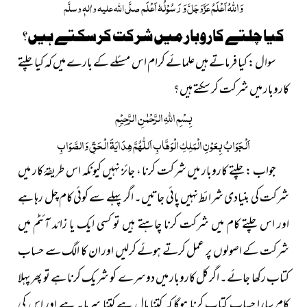
وَ
اللہُ
اَعْلَمُ
وَ رَسُوْلُہٗ اَعْلَم
عَزَّوَجَلَّ
صلَّی اللہ علیہ واٰلہٖ وسلَّم
کیا چلتے کاروبار میں شرکت کرسکتے ہیں؟
سوال : کیا فرماتے ہیں علمائے کرام اس مسئلے کے بارے میں کہ کیا چلتے
کاروبار میں شرکت کر سکتے ہیں ؟
بِسْمِ
اللّٰہِ
الرَّحْمٰنِ الرَّحِیْمِ
اَلْجَوَابُ بِعَوْنِ الْمَلِکِ الْوَھَّابِ اَللّٰھُمَّ ھِدَایَۃَ الْحَقِّ وَالصَّوَابِ
جواب : چلتے کاروبار میں شرکت کرنا ، جائز نہیں کیونکہ اس طریقۂ کار میں
شرکت کی بنیادی شرائط نہیں پائی جاتیں۔ اگر پہلے سے کوئی کام چل رہا ہے
اور اس چلتے کام میں شرکت کرنا چاہتے ہیں تو کسی ایک یا زائد آئٹم میں
شرکت کے اصولوں پر عمل کرتے ہوئے کرلیں اور ان کا الگ سے حساب
کتاب رکھا جائے۔ اگر کل کاروبار میں دوسرے کو شریک کرنا ہے تو پھر پہلا
کام سارا حساب کتاب کرنا ہوگا کہ کتنا مال ہے کتنا سرمایہ ہے اور اس کی