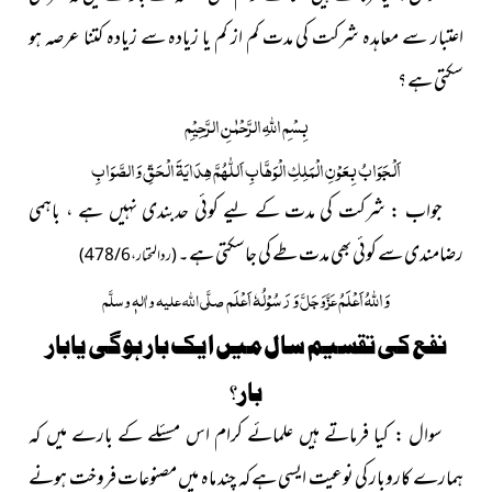
اعتبار سے معاہدہ شرکت کی مدت کم از کم یا زیادہ سے زیادہ کتنا عرصہ ہو
سکتی ہے ؟
بِسْمِ
اللّٰہِ
الرَّحْمٰنِ الرَّحِیْمِ
اَلْجَوَابُ بِعَوْنِ الْمَلِکِ الْوَھَّابِ اَللّٰھُمَّ ھِدَایَۃَ الْحَقِّ وَالصَّوَابِ
جواب : شرکت کی مدت کے لیے کوئی حدبندی نہیں ہے ، باہمی
رضامندی سے کوئی بھی مدت طے کی جاسکتی ہے۔
(ردالمحتار ، 6 / 478)
وَ
اللہُ
اَعْلَمُ
وَ رَسُوْلُہٗ اَعْلَم
عَزَّوَجَلَّ
صلَّی اللہ علیہ واٰلہٖ وسلَّم
نفع کی تقسیم سال میں ایک بار ہوگی یابار
بار؟
سوال : کیا فرماتے ہیں علمائے کرام اس مسئلے کے بارے میں کہ
ہمارے کاروبار کی نوعیت ایسی ہے کہ چند ماہ میں مصنوعات فروخت ہونے