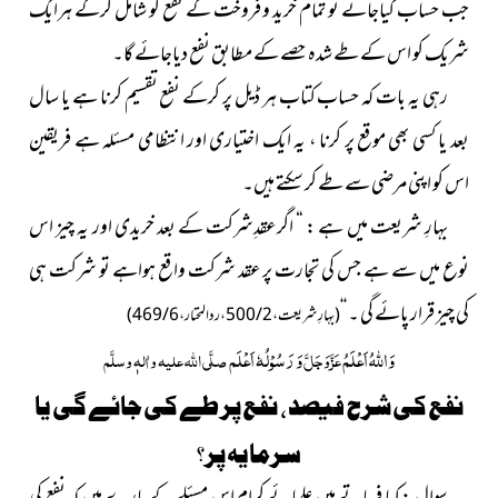
جب حساب کیاجائے تو تمام خرید و فروخت کے نفع کو شامل کرکے ہرایک
شریک کو اس کے طے شدہ حصے کے مطابق نفع دیاجائے گا۔
رہی یہ بات کہ حساب کتاب ہر ڈیل پر کرکے نفع تقسیم کرنا ہے یا سال
بعد یا کسی بھی موقع پر کرنا ، یہ ایک اختیاری اور انتظامی مسئلہ ہے فریقین
اس کو اپنی مرضی سے طے کر سکتے ہیں۔
بہارِ شریعت میں ہے : “ اگرعقدِشرکت کے بعد خریدی اور یہ چیز اس
نوع میں سے ہے جس کی تجارت پر عقد شرکت واقع ہواہے تو شرکت ہی
کی چیز قرار پائے گی ۔ ‘‘
(بہارِ شریعت ، 2 / 500 ، ردالمحتار ، 6 / 469)
وَ
اللہُ
اَعْلَمُ
وَ رَسُوْلُہٗ اَعْلَم
عَزَّوَجَلَّ
صلَّی اللہ علیہ واٰلہٖ وسلَّم
نفع کی شرح فیصد ، نفع پر طے کی جائے گی یا
سرمایہ پر؟