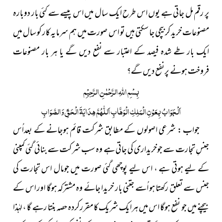
پر رقم مل جاتی ہے یوں اس طرح ایک سال میں اس پیسے سے کئی بار دوبارہ
مصنوعات خرید کر بیچی جا سکتی ہیں تو اس صورت میں ہم سرمایہ کار کو سال میں
ایک بار طے شدہ فیصد کے اعتبار سے نفع دیں گے یا ہر بار مصنوعات
فروخت ہونے پرنفع دیں گے؟
بِسْمِ
اللّٰہِ
الرَّحْمٰنِ الرَّحِیْمِ
اَلْجَوَابُ بِعَوْنِ الْمَلِکِ الْوَھَّابِ اَللّٰھُمَّ ھِدَایَۃَ الْحَقِّ وَالصَّوَابِ
جواب : شرعی اصولوں کے مطابق شرکت قائم ہوجانے کے بعداُس
جنسِ تجارت سے جوخریداری کی جاتی ہے وہ سب شرکت سے بنائی گئی کمپنی
کے لیے ہوتی ہے ، اس لیے پوچھی گئی صورت میں جومال اس تجارت کی
جنس سے تعلق رکھتا ہو اُسے جتنی بار خریدا جائے وہ مشترکہ ہوگا اور اس کے
بیچنے میں جو نفع ہوگا اس میں ہرایک شریک کا مقررکردہ حصہ بنتا رہے گا ، لہٰذا