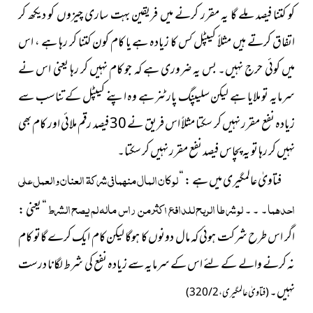
کو کتنا فیصد ملے گا یہ مقرر کرنے میں فریقین بہت ساری چیزوں کو دیکھ کر
اتفاق کرتے ہیں مثلاً کیپٹل کس کا زیادہ ہے یا کام کون کتنا کر رہا ہے ، اس
میں کوئی حرج نہیں۔ بس یہ ضروری ہے کہ جو کام نہیں کر رہا یعنی اس نے
سرمایہ تو ملایا ہے لیکن سلیپنگ پارٹنر ہے وہ اپنے کیپٹل کے تناسب سے
زیادہ نفع مقرر نہیں کر سکتا مثلاً اس فریق نے 30 فیصد رقم ملائی اور کام بھی
نہیں کر رہا تو یہ پچاس فیصد نفع مقرر نہیں کر سکتا۔
لو کان المال منھما فی شرکۃ العنان والعمل علی
فتاویٰ عالمگیری میں ہے : “
احدھما
لو شرطا الربح للدافع اکثر من راس مالہ لم یصح الشرط
۔ ۔ ۔
“ یعنی :
اگر اس طرح شرکت ہوئی کہ مال دونوں کا ہوگا لیکن کام ایک کرے گاتو کام
نہ کرنے والے کے لئے اس کے سرمایہ سے زیادہ نفع کی شرط لگانا درست
نہیں۔
(فتاویٰ عالمگیری ، 2 / 320)