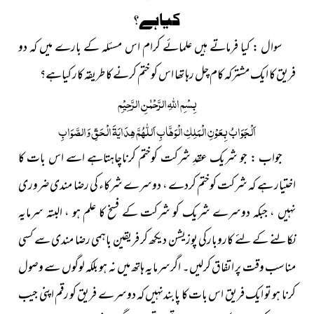
کیاہے؟
سوال : کیا فرماتے ہیں علمائے کرام اس مسئلہ کے بارے میں کہ دو
فریق کا ایک مشترکہ کام چل رہا تھا اس کو ختم کرنے کا طریقہ کار کیاہے؟
بِسْمِ
اللّٰہِ
الرَّحْمٰنِ الرَّحِیْمِ
اَلْجَوَابُ بِعَوْنِ الْمَلِکِ الْوَھَّابِ اَللّٰھُمَّ ھِدَایَۃَ الْحَقِّ وَالصَّوَابِ
جواب : جو شریک عقدِ شرکت کوختم کرناچاہتاہے اسے اس بات کا
اختیار ہے کہ شرکت کوختم کردے ، دوسرے شرکاء کی رضا مندی ضروری
نہیں ، جبکہ دوسرے شریک کو شرکت کے فسخ کا علم ہو ، البتہ سرمایہ
نکالنے کے لئے کاروبارکی پوزیشن دیکھ کر فریقین باہمی رضا مندی سے کسی
مناسب وقت پر اتفاق کرلیں۔ اگرسرمایہ ہاتھ میں نہ ہو بلکہ لوگوں سے وصول
کرنا ہو تو ایک فریق اس بات کا پابندنہیں کہ دوسرے فریق کو رقم اپنی جیب