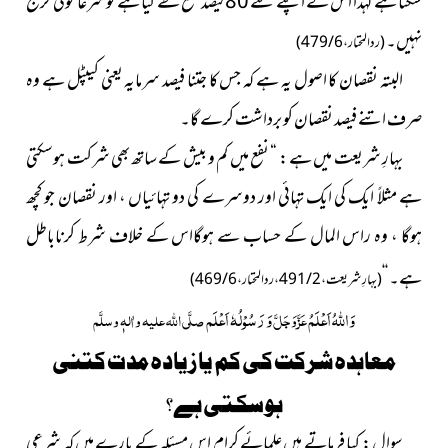
سکتا ہے لہٰذا اس نے اپنے لئے 80 فیصد نفع طے کیا ہے تو شرعاً کوئی حرج
نہیں۔
(ردالمحتار ، 6 / 479)
البتہ نقصان کا اصول یہ ہے کہ جس کا جتنا فیصد سرمایہ یعنی کیپٹل ہے وہ
صرف اتنے فیصد نقصان کو برداشت کرے گا۔
بہارِ شریعت میں ہے : “ نفع میں کم و بیش کے ساتھ بھی شرکت ہوسکتی
ہے مثلاً ایک کی ایک تہائی اور دوسرے کی دو تہائیاں ، اور نقصان جو کچھ
ہوگا ، وہ راس المال کے حساب سے ہوگااس کے خلاف شرط کرناباطل
ہے۔ ‘‘
(بہارِ شریعت ، 2 / 491 ، ردالمحتار ، 6 / 469)
وَ
اللہُ
اَعْلَمُ
وَ رَسُوْلُہٗ اَعْلَم
عَزَّوَجَلَّ
صلَّی اللہ علیہ واٰلہٖ وسلَّم
معاہدہ شرکت کی کم یا زیادہ مدت کتنی
ہوسکتی ہے؟
سوال : کیا فرماتے ہیں علمائے کرام اس مسئلہ کے بارے میں کہ شرعی