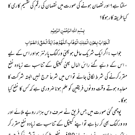
سکتا ہے؟ اور نقصان ہونے کی صورت میں نقصان کی رقم کی تقسیم کاری کا
کیا طریقہ کار ہوگا
؟
بِسْمِ
اللّٰہِ
الرَّحْمٰنِ الرَّحِیْمِ
اَلْجَوَابُ بِعَوْنِ الْمَلِکِ الْوَھَّابِ اَللّٰھُمَّ ھِدَایَۃَ الْحَقِّ وَالصَّوَابِ
جواب : اگر ایک شریک عامل ہو یعنی ورکنگ پارٹنر ہو اور اس کے لیے
، اس کے دئیے گئے راسُ المال یعنی کیپٹل کے تناسب سے زیادہ نفع
مقررکرنے کی شرط لگائی جائے تو اس میں شرعاً حرج نہیں البتہ شرکت کا
معاہدہ ہوتے وقت دونوں فریقین کو علم ہونا ضروری ہے کہ کس کا نفع کیا
ہوگا۔
پوچھی گئی صورت میں جس فریق نے صرف دس ہزار روپے ملائے اور
وہ ورکنگ بھی کر رہا ہے تو اپنے کیپٹل کے تناسب سے زیادہ نفع مقرر کر