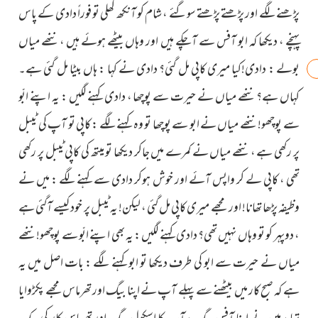
پڑھنے لگے اور پڑھتے پڑھتے سوگئے ، شام کو آنکھ کھلی تو فوراً دادی کے پاس
پہنچے ، دیکھا کہ ابو آفس سے آچکے ہیں اور وہاں بیٹھے ہوئے ہیں ، ننھے میاں
بولے : دادی!کیا میری کاپی مل گئی؟ دادی نے کہا : ہاں بیٹا مل گئی ہے۔
کہاں ہے؟ ننھے میاں نے حیرت سے پوچھا ، دادی کہنے لگیں : یہ اپنے ابّو
سے پوچھو! ننھے میاں نے ابو سے پوچھا تو وہ کہنے لگے : کاپی تو آپ کی ٹیبل
پر رکھی ہے ، ننھے میاں نے کمرے میں جاکر دیکھا تو میتھ کی کاپی ٹیبل پر رکھی
تھی ، کاپی لے کر واپس آئے اور خوش ہوکر دادی سے کہنے لگے : میں نے
وظیفہ پڑھا تھانا! اور مجھے میری کاپی مل گئی ، لیکن! یہ ٹیبل پر خود کیسے آگئی ہے
، دوپہر کو تو وہاں نہیں تھی؟ دادی کہنے لگیں : یہ بھی اپنے ابّو سے پوچھو! ننھے
میاں نے حیرت سے ابو کی طرف دیکھا تو ابو کہنے لگے : بات اصل میں یہ
ہے کہ صبح کار میں بیٹھنے سے پہلے آپ نے اپنا بیگ اور تھرماس مجھے پکڑوایا