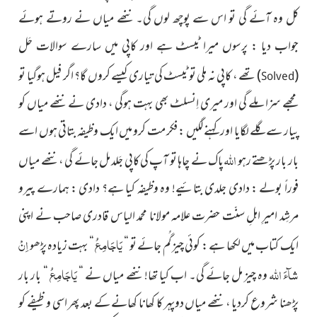
کل وہ آئے گی تو اس سے پوچھ لوں گی۔ ننھے میاں نے روتے ہوئے
جواب دیا : پرسوں میرا ٹیسٹ ہے اور کاپی میں سارے
سوالات حَل
(
)
تھے ،
کاپی نہ ملی تو ٹیسٹ کی تیاری کیسے کروں گا؟ اگر فیل ہوگیا تو
Solved
مجھے سزا ملے گی اور میری اِنسلٹ بھی بہت ہوگی ، دادی نے ننھے میاں کو
پیار سے گلے لگایا اور کہنے لگیں : فکر مت کرو میں ایک وظیفہ بتاتی ہوں اسے
اللہ
بار بار پڑھتے رہو
پاک نے چاہا تو آپ کی کاپی جَلد مل جائے گی ، ننھے میاں
فوراً بولے : دادی جلدی بتائیے! وہ وظیفہ کیا ہے؟ دادی : ہمارے پیرو
مرشِد امیرِ اہلِ سنّت حضرت علامہ مولانا محمد الیاس قادری صاحب نے اپنی
یَاجَامِعُ
اِنْ
ایک کتاب میں لکھا ہے : کوئی چیز گُم جائے تو “
“ بہت زیادہ پڑھو
شآءَ اللہ
یَاجَامِعُ
وہ چیز مل جائے گی۔ اب کیا تھا! ننھے میاں نے “
“ بار بار
پڑھنا شروع کردیا ، ننھے میاں دوپہر کا کھانا کھانے کے بعد پھر اسی وظیفے کو