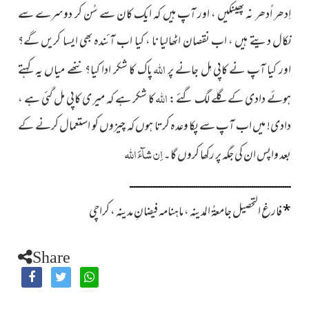
اِدھر اُدھر نہ پھینکیں ، اور آپ ہیں کہ ایک کان سے سُن کر دوسرے سے
نکال دیتے ہیں ، اب نقصان اٹھالیا نا ، کیا اب آئندہ بھی ایسا کریں گے؟
اللہ
اور کیا آپ نے کاپی مِل جانے پر
پاک کا شکر ادا کیا؟ ننھے میاں یہ کہتے
اللہ
ہوئے دادی کے گلے لگ گئے :
کا شکر ہے کہ میر ی کاپی مل گئی ہے ،
دادی! میں اب آپ سے پکا وعدہ کرتا ہوں کہ چیزوں کو استعمال کرنے کے
اِن شآءَ اللہ
بعد واپس ان کی جگہ پر رکھا کروں گا۔
ــــــــــــــــــــــــــــــــــــــــــــــــــــــــــــــــــــــــــــــ
*
فارغ التحصیل جامعۃُ المدینہ ، ماہنامہ فیضانِ مدینہ ، کراچی
Share