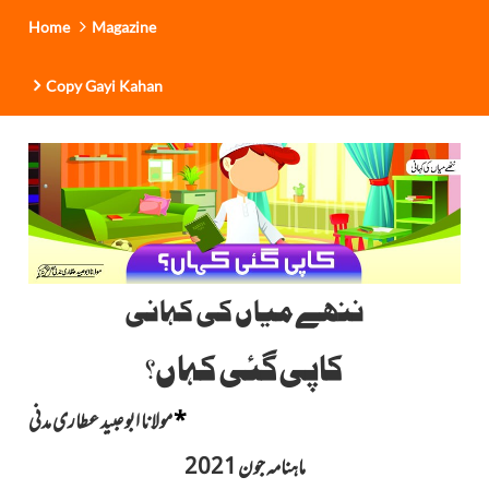
Home
Magazine
Copy Gayi Kahan
ننھے میاں کی کہانی
کاپی گئی کہاں؟
*
مولانا ابو عبید عطاری مدنی
ماہنامہ جون 2021