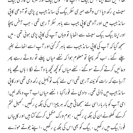
تھا ، میں نے اپنا آفس بیگ ، آپ کا اسکول بیگ اور تھرماس کار کی بیک
سیٹ پر رکھ دیا اس وقت میری نظر بیگ کی سائڈ جیب پر پڑی تو آدھی کاپی
سائڈ جیب میں اور آدھی کاپی جیب سے باہر نظر آ رہی تھی ، جب آفس پہنچا
اور اپنا بیگ بیک سیٹ سے اٹھایا تو وہاں آپ کی کاپی پڑی ہوئی تھی ، میں
سمجھ گیا کہ آپ کی کاپی سائڈ جیب سے باہر گر گئی اور آپ اسے اٹھائے بغیر
چلے گئے۔ اب گھر پہنچا تو معلوم ہوا کہ ننھے میاں پہلے تو روتے رہے پھر
دعائیں کرتے کرتے سوگئے ، ننھے میاں کو کچھ کچھ یا د آنے لگا : ہاں مجھے یاد
آرہا ہے کہ رات کو نیند آرہی تھی اس لئے بک تو ٹیبل پر رکھ دی تھی اور کاپی
سائڈ جیب میں ڈالی تھی۔ دادی نے فوراً کہا : ننھے میاں اب آپ دیکھ لیں!
امی آپ کو بار بار اسی لئے سمجھاتی ہیں کہ ہر چیز اس کی جگہ پر رکھیں ، کھیل ختم
کرکے کھلونے ان کی جگہ پر رکھیں ، ہوم ورک مکمل کرکے کتابیں اور کاپیاں
فوراً بیگ میں رکھیں ، بیگ کو بھی اس کی جگہ پر رکھیں ، اپنے جوتے موزے