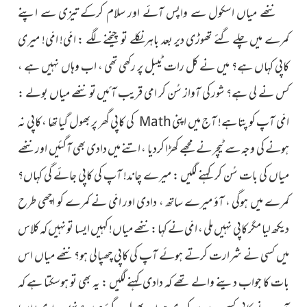
ننھے میاں اسکول سے واپس آئے اور سلام کرکے تیزی سے اپنے
کمرے میں چلے گئے تھوڑی دیر بعد باہر نکلے تو چیخنے لگے : امّی! امّی! میری
کاپی کہاں ہے؟ میں نے کل رات ٹیبل پر رکھی تھی ، اب وہاں نہیں ہے ،
کس نے لی ہے؟ شور کی آواز سُن کر امی قریب آئیں تو ننھے میاں بولے :
امّی آپ کو پتا ہے!
آج میں اپنی
کی
کاپی گھر پر بھول گیا تھا ، کاپی نہ
Math
ہونے کی وجہ سے ٹیچر نے مجھے کھڑا کردیا ، اتنے میں دادی بھی آگئیں اور ننھے
میاں کی بات سُن کر کہنے لگیں : میرے چاند! آپ کی کاپی جائے گی کہاں؟
کمرے میں ہوگی ، آؤ میرے ساتھ ، دادی اور امّی نے کمرے کو اچھی طرح
دیکھ لیا مگر کاپی نہیں ملی ، امّی نے کہا : ننھے میاں! کہیں ایسا تو نہیں کہ کلاس
میں کسی نے شرارت کرتے ہوئے آپ کی کاپی چھپالی ہو؟ ننھے میاں اس
بات کا جواب دینے والے تھے کہ دادی کہنے لگیں : یہ بھی تو ہوسکتا ہے کہ