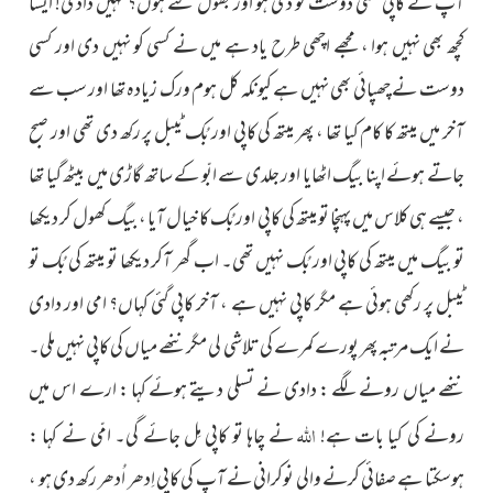
آپ نے کاپی کسی دوست کو دی ہو اور بھول گئے ہوں؟ نہیں دادی! ایسا
کچھ بھی نہیں ہوا ، مجھے اچھی طرح یاد ہے میں نے کسی کو نہیں دی اور کسی
دوست نے چھپائی بھی نہیں ہے کیونکہ کل ہوم ورک زیادہ تھا اور سب سے
آخر میں میتھ کا کام کیا تھا ، پھر میتھ کی کاپی اور بُک ٹیبل پر رکھ دی تھی اور صبح
جاتے ہوئے اپنا بیگ اٹھایا اور جلدی سے ابّو کے ساتھ گاڑی میں بیٹھ گیا تھا
، جیسے ہی کلاس میں پہنچا تو میتھ کی کاپی اور بُک کا خیال آیا ، بیگ کھول کر دیکھا
تو بیگ میں میتھ کی کاپی اور بُک نہیں تھی۔ اب گھر آکر دیکھا تو میتھ کی بُک تو
ٹیبل پر رکھی ہوئی ہے مگر کاپی نہیں ہے ، آخر کاپی گئی کہاں؟ امی اور دادی
نے ایک مرتبہ پھر پورے کمرے کی تلاشی لی مگر ننھے میاں کی کاپی نہیں ملی۔
ننھے میاں رونے لگے : دادی نے تسلی دیتے ہوئے کہا : ارے اس میں
اللہ
رونے کی کیا بات ہے!
نے چاہا تو کاپی مِل جائے گی۔ امّی نے کہا :
ہوسکتا ہے صفائی کرنے والی نوکرانی نے آپ کی کاپی اِدھر اُدھر رکھ دی ہو ،