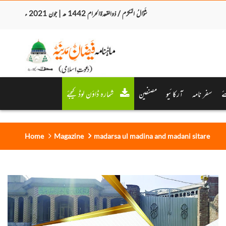
شَوَّالُ المُکرَّم / ذوالقعدۃالحرام 1442 ھ | جون 2021 ء
ے
سفر نامہ
آرکائیو
مصنفین
شمارہ ڈاؤن لوڈ کیجئے
Home
Magazine
madarsa ul madina and madani sitare