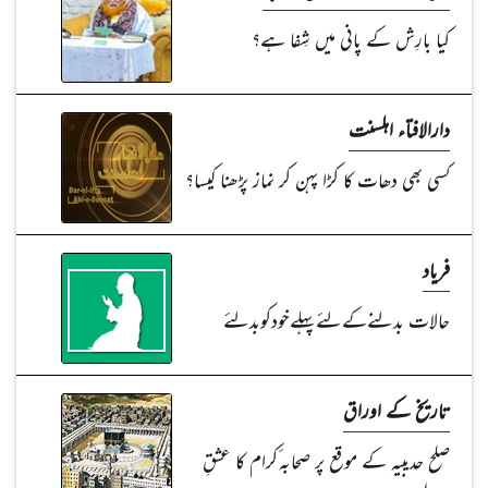
کیا بارِش کے پانی میں شِفا ہے؟
دارالافتاء اہلسنت
کسی بھی دھات کا کڑا پہن کر نماز پڑھنا کیسا؟
فریاد
حالات بدلنےکےلئےپہلےخودکوبدلئے
تاریخ کے اوراق
صلح حدیبیہ کے موقع پر صحابہ ٔکرام کا عشقِ