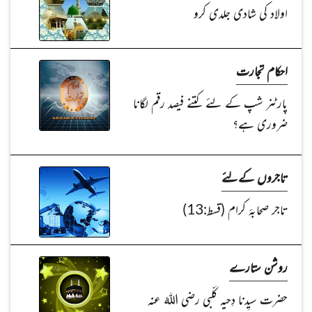
اولاد کی شادی جلدی کرو
احکام تجارت
پارٹنر شپ کے لئے کتنے فیصد رقم لگانا
ضروری ہے؟
تاجروں کےلئے
تاجر صحابۂ کرام (قسط:13)
روشن ستارے
حضرت سیِدنا دِحیہ کَلْبی رضی اللہُ عنہ