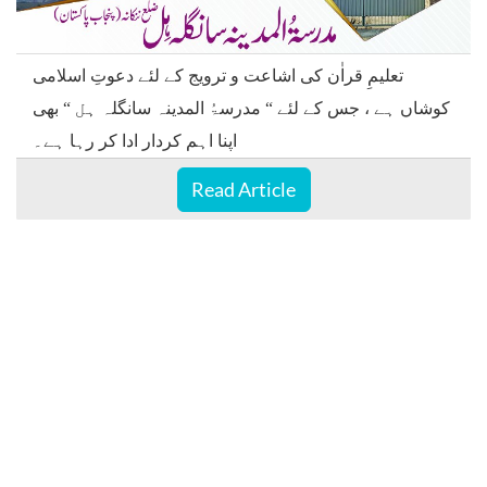
تعلیمِ قراٰن کی اشاعت و ترویج کے لئے دعوتِ اسلامی
کوشاں ہے ، جس کے لئے “ مدرسۃُ المدینہ سانگلہ ہل “ بھی
اپنا اہم کردار ادا کر رہا ہے۔
Read Article