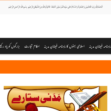
ماہنامہ فیضان مدینہ
اسلامی بہنوں کا ماہنامہ فیضانِ مدینہ
احکامِ تجارت
بزرگوں کو یاد رکھئ