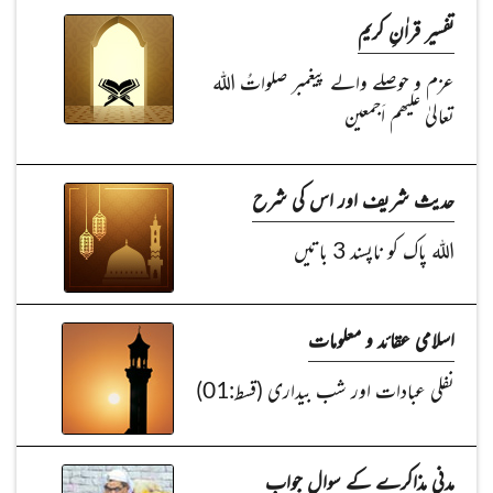
تفسیر قراٰنِ کریم
عزم و حوصلے والے پیغمبر صلواتُ اللہ
تعالیٰ علیھم اَجمعین
حدیث شریف اور اس کی شرح
اللہ پاک کو ناپسند 3 باتیں
اسلامی عقائد و معلومات
نفلی عبادات اور شب بیداری (قسط:01)
مدنی مذاکرے کے سوال جواب