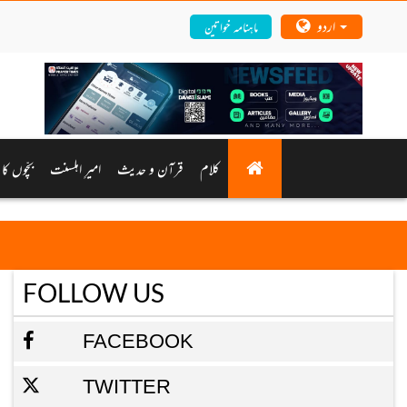
اردو
ماہنامہ خواتین
کلام
قرآن و حدیث
امیرِ اہلسنت
بچّوں کا 
FOLLOW US
FACEBOOK
TWITTER