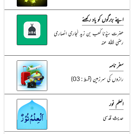
اپنے بزرگوں کو یاد رکھئے
حضرت سیّدُنا کَعب بن زید نَجاری انصاری
رضی اللہُ عنہ
سفر نامہ
رازوں کی سرزمین (قسط : 03)
العلم نور
حدیثِ قدسی