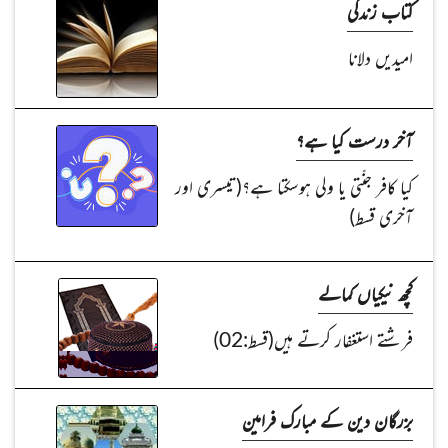
کتاب زندگی
امیدیں دلانا
آخر درست کیا ہے؟
کیا کافر جنّتی یا ولی ہوسکتا ہے؟(تیسری اور
آخری قسط)
کچھ نیکیاں کمالے
فرشتے استغفار کرتے ہیں(قسط:02)
بزرگان دین کے مبارک فرامین