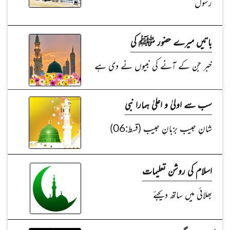
رسول
باتیں میرے حضور ﷺ کی
خبر جن کے آنے کی نبیوں نے دی ہے
سب سے اولیٰ و اعلیٰ ہمارا نبی
شانِ حبیب بزبانِ حبیب (قسط:06)
اسلام کی روشن تعلیمات
بھلائی میں ساتھ دیجئے