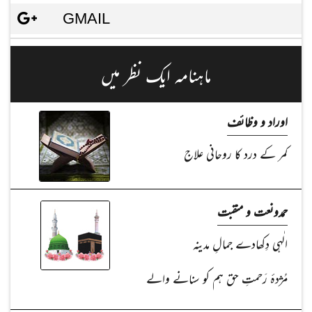
GMAIL
ماہنامہ ایک نظر میں
اوراد و وظائف
کمر کے درد کا روحانی علاج
حمدونعت و منقبت
الٰہی دِکھادے جمالِ مدینہ
مُژدۂ رَحمتِ حق ہم کو سنانے والے