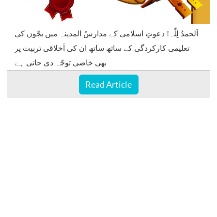
اَلحمدُ لِلّٰہ! دعوتِ اسلامی کے مدارسُ المدینہ میں بچّوں کی
تعلیمی کارکردگی کے ساتھ ساتھ ان کی اَخلاقی تربیت پر
بھی خاصی توجّہ دی جاتی ہے
Read Article