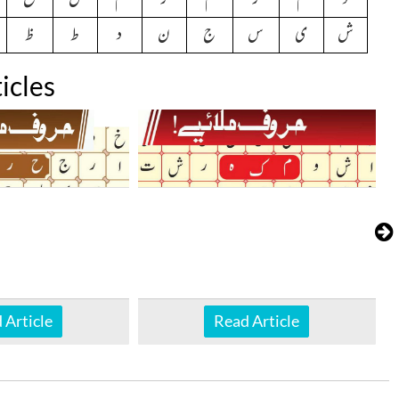
ش
ی
س
ج
ن
د
ط
ظ
icles
 Article
Read Article