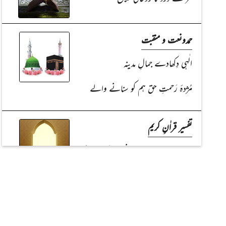
حمدونعت و منقبت
الٰہی دِکھادے جمالِ مدینہ
مُژدۂ رَحمتِ حق ہم کو سنانے والے
تفسیر قراٰنِ کریم
عزم و حوصلے والے پیغمبر صلواتُ اللہ
تعالیٰ علیھم اَجمعین
حدیث شریف اور اس کی شرح