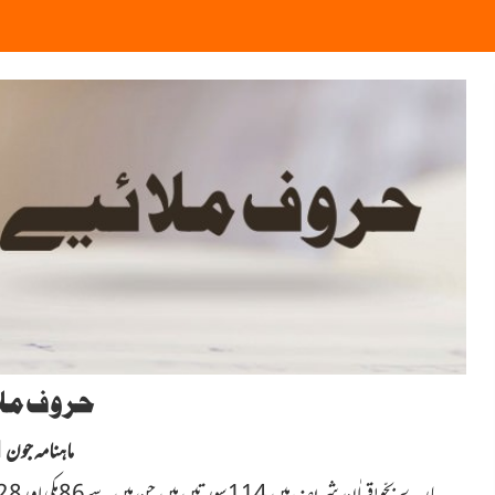
حروف مل
ماہنامہ جون 2021