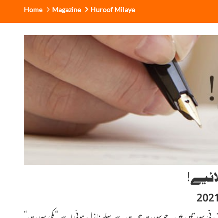
Home
Magazine
Huroof Milaye
ائیے!