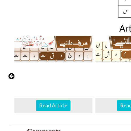
س
Art
Read Article
Read