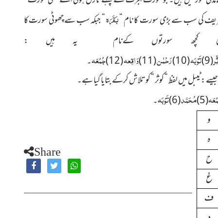
پیارے بچّو!قراٰن شریف میں 114سورتیں ہیں جن میں سے86مکی اور28مدنی سورتیں ہیں۔ جو سورت ہجرت سے پہلے نازل ہوئی اسے “ مکی سورت “
بَقَرَہ
ن شریف کی سب سے بڑی سورت کا نام “
“ جبکہ سب سے چھوٹی سورت کا
کچھ سورتوں کےنام یہ ہیں :
ِر
تَوْبَہ
رَحْمٰن
وَاقِعہ
جُمُعَہ
(9)
(10)
(11)
(12)
۔
ُعَہ
مُحَمَّد
تَوْبَہ
(5)
(6)
۔
و
ہ
Share
ح
غ
ف
د