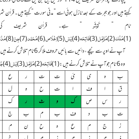
کہتے ہیں اور جو ہجرت کے بعد نازل ہوئی اسے “ مدنی سورت “ کہتے ہیں۔ قراٰ
کَوْثَر
نام “
“ ہے۔ قراٰن شریف کی 
مُلْک
مُزَّمِّل
فَاتِحَہ
یٰسٓ
اِخْلَاص
مُحَمَّد
جِنّ
مُدَّثّ
(8)
(7)
(6)
(5)
(4)
(3)
(2)
(1)
آپ نے اوپر سے نیچے ، دائیں سے بائیں حروف ملا کر 6نام تلاش کرنے ہیں جیسے : ٹیبل میں لفظ “ کوثر “ کو تلاش کرکے بتایا گیا ہے۔
فَاتِحَہ
مُزَّمِّل
یٰسٓ
جُم
وہ 6 نام جو آپ نے تلاش کرنے ہیں :
(1)
(2)
(3)
(4)
ب
ہ
ی
ئ
ت
ت
ر
ع
ق
ا
ف
ا
ت
ح
ہ
ل
ر
س
ص
ک
و
ث
ر
ک
ت
ب
د
ف
ب
م
ب
ج
ز
ج
م
ع
ہ
ح
ن
م
ذ
م
ز
م
ز
م
ل
خ