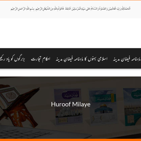
ماہنامہ فیضان مدینہ
اسلامی بہنوں کا ماہنامہ فیضانِ مدینہ
احکامِ تجارت
بزرگوں کو یاد رکھئ
Huroof Milaye