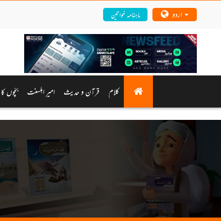
اردو
ماہنامہ خواتین
کلام
قرآن و حدیث
امیرِ اہلسنت
بچّوں کا 