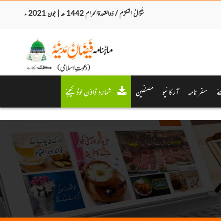
شَوَّالُ المُکرَّم / ذوالقعدۃالحرام 1442 ھ | جون 2021 ء
ے
سفر نامہ
آرکائیو
مصنفین
شمارہ ڈاؤن لوڈ کیجئے