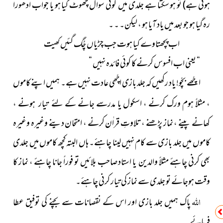
ہوتی ہے)
تو ہو سکتا ہے جلدی میں کوئی سوال چھوٹ گیا ہو یا جواب ادھورا
رہ گیا ہو جو بعد میں یاد آیا ہو ، لیکن۔ ۔ ۔
اب پچھتاوے کیا ہوت جب چڑیاں چُگ گئیں کھیت
“ یعنی اب افسوس کرنے کا کوئی فائدہ نہیں “
اچّھے بچّو! یاد رکھیں کہ جلد بازی اچّھی عادت نہیں ہے۔ ہمیں اپنے کاموں
، مثلاً ہوم ورک کرنے ، اسکول یا مدرسے جانے
کے
،
لئے تیار ہونے
کھانے پینے ، نماز پڑھنے ، تلاوتِ قراٰن کرنے ، امتحان
دینے وغیرہ وغیرہ
کاموں میں جلد بازی سے کام نہیں لینا چاہئے۔ ہاں البتہ کچھ کاموں میں جلدی
بھی کرنی چاہئے مثلاً والدین یا استاد صاحب بلائیں تو فوراً جانا چاہئے ، نماز کا
وقت ہوجائے تو جلدی سے نماز کی تیار کرنی چاہئے۔
اللہ
پاک ہمیں جلد بازی اور اس کے نقصانات سے بچنے کی توفیق عطا
فرمائے۔