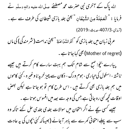
اللہ
پاک کے آخری نبی حضرت محمد مصطفےٰ
صلَّی اللہ علیہ واٰلہٖ وسلَّم
نے
اَلْعَجَلَةُ مِنَ الشَّيْطَانِ
فرمایا : “
“
یعنی جلد بازی شیطان کی طرف سے ہے۔
(ترمذی ، 3 / 407 ، حدیث : 2019)
اُمُّ النَّدَامَۃِ
عربی زبان میں
جلد بازی کو “
“ یعنی ندامت
(
شرمندگی)
کی ماں
(
)
بھی کہا جاتا
ہے۔
Mother of regret
پیارے بچّو! صبح سے شام تک ہم بہت سارے کام کرتے ہیں جیسے
ناشتہ ، اسکول کی تیاری ، ہوم ورک ، دُکان سے چیز خریدنا وغیرہ ، کئی کاموں
میں ہم جلد بازی بھی کرتے ہیں ، اس طرح کام تو ہو جاتا ہے لیکن بعض
اوقات کچھ کمی رہ جاتی ہے جس کی وجہ سے بعد میں افسوس ہوتا ہے۔
جیسے کسی بچے نے اگر امتحان میں سوالات جلدی جلدی حل کئے تاکہ وہ
سب سے پہلے امتحانی کمرے سے باہر آجائے
(جیساکہ کئی بچوں کی یہ عادت