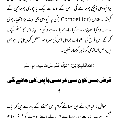
پرائیویسی ڈیمیج ہوجائے گی، اس کے کاغذات لیک یا چوری ہوجائیں گے
کیونکہ مد
مقابل (
Competitor
) کی پرائیویسی
بھی بہت بڑا ہتھیار ہوتی
ہے کہ وہ کیا سوچ رہا ہے کیا بنانے جارہا ہے وغیرہ۔ لہٰذا اس کا سسٹم ہیک
کرکے اس طرح کی معلومات چرانا یا اس کی سروسز معطل کردینا یا پرائیویسی
میں دخل اندازی کرنا ہرگز جائز نہیں۔
وَاللہُ اَعْلَمُ
وَ رَسُوْلُہٗ اَعْلَم
عَزَّوَجَلَّ
صلَّی اللہ علیہ واٰلہٖ وسلَّم
قرض میں کون سی کرنسی واپس کی جائے گی
؟
سوال :
کیا فرماتے ہیں علمائےکرام اس مسئلے کے بارے میں کہ ایک
شخص عرب امارات میں رہتا ہے اس نے اپنے دوست کو قرض دیا جو