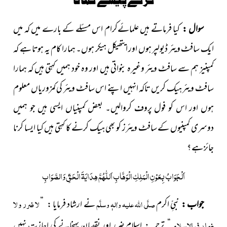
سوال :
کیا فرماتے ہیں علمائےکرام اس مسئلے کے بارے میں کہ میں
ایک سافٹ ویئر ڈیولپر ہوں اور ایتھیکل ہیکر ہوں۔ ہمارا کام یہ ہوتا ہے کہ
کمپنیز ہم سے سافٹ ویئر وغیرہ بنواتی ہیں اور وہ خود ہمیں کہتی ہیں کہ ہمارا
سافٹ ویئر ہیک کریں تاکہ انہیں اپنے اس سافٹ ویئر کی کمزوریاں معلوم
ہوں اور اس کو فول پروف کروالیں۔ بعض کمپنیاں ایسی ہیں جو ہمیں
دوسری کمپنیوں کے سافٹ ویئرز کو بھی ہیک کرنے کا کہتی ہیں کیا ایسا کرنا
جائز ہے ؟
اَلْجَوَابُ بِعَوْنِ الْمَلِکِ الْوَھَّابِ اَللّٰھُمَّ ھِدَایَۃَ الْحَقِّ وَالصَّوَابِ
لا ضرر و لا
جواب :
نبیِّ اکرم
صلَّی اللہ علیہ واٰلہٖ وسلَّم
نے ارشاد فرمایا : ”
ضرار فی الاسلام
“ ترجمہ : اسلام ضرر اور نقصان پہنچانے کی اجازت نہیں