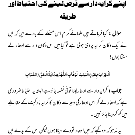
اپنے کرایہ دار سے قرض لینے کی احتیاط اور
طریقہ
سوال :
کیا فرماتے ہیں علمائےکرام اس مسئلے کے بارے میں کہ میں
نے ایک دکان کرایہ پر دی ہوئی ہے تو کیا میں اس دکان دار سے ادھار لے
سکتا ہوں ؟
اَلْجَوَابُ بِعَوْنِ الْمَلِکِ الْوَھَّابِ اَللّٰھُمَّ ھِدَایَۃَ الْحَقِّ وَالصَّوَابِ
جواب :
کرایہ دار سے ادھار لینا تو فی نفسہٖ جائز ہے البتہ یہ احتیاط ضروری
ہے کہ ادھار لے کر اس ادھار کی وجہ سے دکان کا کرایہ مارکیٹ کے مقابلے
میں کم کردینا جائز نہیں۔
یہ نہ ہو کہ وہ کہے کہ میں ادھار تو دے دیتا ہوں لیکن اس کے بدلے میں