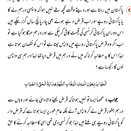
پاکستان میں رہتا ہے اور دیتے وقت کچھ طے نہیں ہوا کہ واپسی درہم لے گا
یا پاکستانی روپے اور اب قرض دئیے ہوئے بھی چار پانچ سال گزر چکے ہیں
اس دوران پاکستانی کرنسی کی قیمت کافی گر چکی ہے اور درہم مہنگا ہو گیا ہے تو
اب اگر وہ قرض پاکستانی روپے میں واپس لیتا ہےتو اس کو نقصان ہوتا ہے
لہٰذا اس کا یہ مطالبہ کرنا کہ میں نے درہم میں قرض دیا تھا لہٰذا درہم ہی واپس
لوں گا، کیسا ہے ؟
اَلْجَوَابُ بِعَوْنِ الْمَلِکِ الْوَھَّابِ اَللّٰھُمَّ ھِدَایَۃَ الْحَقِّ وَالصَّوَابِ
جواب :
عموماً ایسا تو نہیں ہوتا کہ قرض لینے والا دبئی جائے اور وہاں سے
درہم بطورِ قرض لے کر واپس آئے بلکہ عام طور پر ایسا ہوتا ہے کہ قرض دار
کو پاکستانی روپے ہی ملتے ہیں لہٰذا جو کرنسی دی تھی اسی کا مطالبہ کرنے کا حق