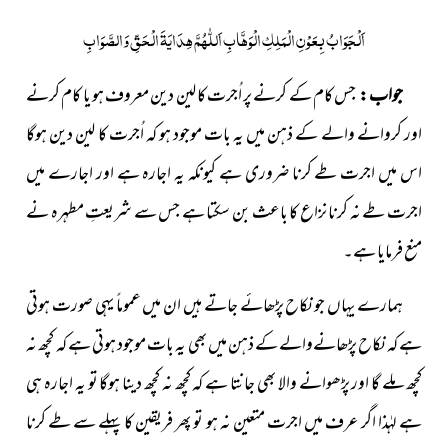
اَلْجَوَابُ بِعَوْنِ الْمَلِکِ الْوَھَّابِ اَللّٰھُمَّ ھِدَایَۃَ الْحَقِّ وَالصَّوَابِ
جواب :
جس کام کے کرنے پر اُجرت کا لین دین معروف ہو یا کام کرنے
اور کروانے والے کے ذہن میں یہ بات موجود ہو کہ اُجرت کا لین دین ہوگا
اس میں اجرت طے کرنا ضروری ہے کیونکہ یہ اجارہ ہے اور اجارے میں
اجرت طے نہ کرنا نزاع کا باعث بن سکتا ہے جس سے شریعتِ مطہرہ نے
منع فرمایا ہے۔
ہمارے یہاں جو نکاح پڑھائے جاتے ہیں ان میں عموماً یہی صورت ہوتی
ہے کہ نکاح پڑھانےوالے کے ذہن میں بھی یہ بات موجود ہوتی ہے کہ کچھ نہ
کچھ ملے گا اور پڑھوانے والا بھی جانتا ہے کہ کچھ نہ کچھ دینا ہوگا تو یہ اجارہ ہی
ہے لہٰذا اگر عرف میں اجرت متعین نہ ہو تو پھر فریقین کا پہلے سے طے کرنا