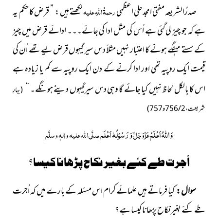
صدرُالشریعہ مفتی امجد علی اعظمی
رحمۃُ اللہِ علیہ
لکھتے ہیں : ” قرض کا حکم یہ
ہے کہ جو چیز لی گئی ہے اُس کی مثل ادا کی جائے۔۔۔ ادائے قرض میں چیز
کے سستے مہنگے ہونے کا اعتبار نہیں مثلاً دس سیر گیہوں قرض لیے تھے اُن کی
قیمت ایک روپیہ تھی اور ادا کرنے کے دن ایک روپیہ سے کم یا زیادہ ہے
اس کا بالکل لحاظ نہیں کیا جائے گا وہی دس سیر گیہوں دینے ہونگے۔ “
( بہارِ
شریعت،2 / 756 و 757 )
وَاللہُ اَعْلَمُ
وَ رَسُوْلُہٗ اَعْلَم
عَزَّوَجَلَّ
صلَّی اللہ علیہ واٰلہٖ وسلَّم
؟
اُجرت طے کئے بغیر نکاح پڑھانا کیسا
سوال :
کیا فرماتے ہیں علمائے کرام اس مسئلہ کے بارے میں کہ اُجرت
طے کئے بغیر نکاح پڑھانا کیسا ہے ؟