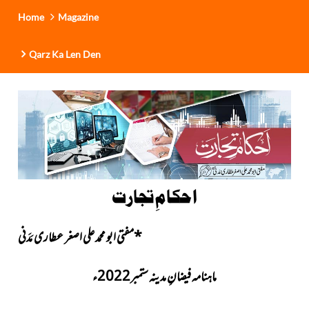
Home
Magazine
Qarz Ka Len Den
احکامِ تجارت
*
مفتی ابو محمد علی اصغر عطاری مَدَنی
ماہنامہ فیضانِ مدینہ ستمبر2022ء