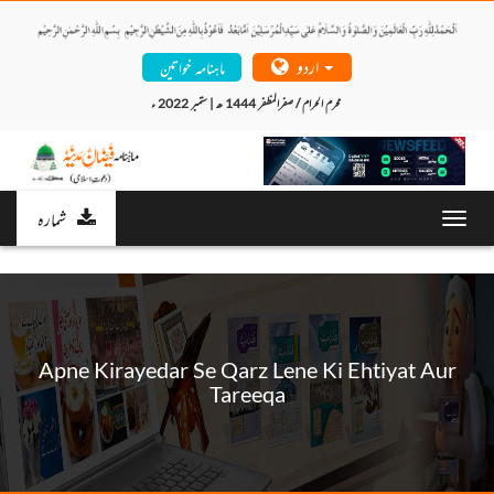
اردو
ماہنامہ خواتین
محرم الحرام / صفرالمظفر 1444 ھ | ستمبر 2022 ء 
شمارہ
Toggl
navig
Apne Kirayedar Se Qarz Lene Ki Ehtiyat Aur
Tareeqa