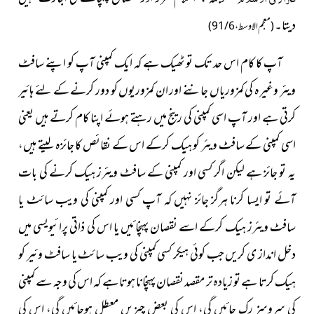
دیتا۔
( معجم الاوسط، 6 / 91 )
آپ کا کام اس حد تک تو ٹھیک ہے کہ ایک کمپنی آپ کو اپنے سافٹ
ویئر وغیرہ کی کمزوریاں جاننے اور ان کمزوریوں کو دور کرنے کے لئے ہائیر
کرتی ہے اور آپ اسی کمپنی کی رینج میں رہتے ہوئے اپنا کام کرتے ہیں یعنی
اسی کمپنی کے سافٹ ویئر کو ہیک کرکے اس کے نقائص کا جائزہ لیتے ہیں،
یہ تو جائز ہے لیکن اگر کسی اور کمپنی کے سافٹ ویئرز ہیک کرنے کی بات
آئے تو ایسا کرنا ہرگز جائز نہیں کہ آپ کسی اور کمپنی کی ویب سائٹ یا
سافٹ ویئرز ہیک کرکے اسے نقصان پہنچائیں یا اس کی ذاتی پرائیویسی میں
دخل انداز ی کریں جب کوئی ہیکر کسی کمپنی کی ویب سائٹ یا سافٹ وئیر کو
ہیک کرتا ہے تو زیادہ تر مقصد نقصان پہنچانا ہوتا ہے کہ اس کی وجہ سے کمپنی
کی سروسز رک جائیں گی، اس کی بعض چیزیں معطل ہوجائیں گی، اس کی