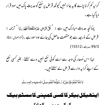
کرایہ کم کرنا پڑے گا یہ جائز نہیں کیونکہ قرض پر نفع کو حدیثِ پاک میں سود قرار
دیا گیا ہے۔
کُلُّ قَرْضٍ جَرَّ مَنْفَعَۃً فَھُوَ رِبًا
چنانچہ حدیثِ مبارک میں ہے : ”
“ ترجمہ :
قرض کے ذریعہ سے جو منفعت حاصل کی جائے وہ سود ہے۔
( کنز العمال، جز6،
3 / 99،حدیث : 15512 )
لہٰذا اس اُدھار کی وجہ سے اسے کوئی نفع نہیں دے سکتے، بغیر کسی نفع
کے اپنے کرایہ دار سے قرض لے سکتے ہیں۔
وَاللہُ اَعْلَمُ
وَ رَسُوْلُہٗ اَعْلَم
عَزَّوَجَلَّ
صلَّی اللہ علیہ واٰلہٖ وسلَّم
ایتھیکل ہیکر کا کسی کمپنی کا سسٹم ہیک
کرکے پیسے کمانا