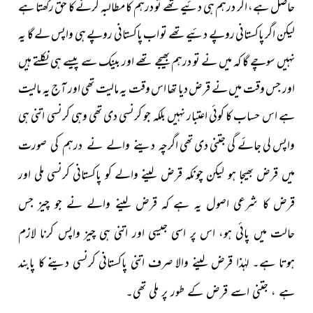
حاصل ہے، اگر درہم ہی دئیے تھے تو درہم کا مطالبہ کرنے کا حق رکھتا ہے
لیکن اگر پاکستانی روپے دئیے تھے تو اب پاکستانی روپے ہی واپس لے گا یہ
نہیں سوچے گا کہ میں نے تو درہم بھیجے تھے اور بینک سے پیسے ہی نکلتے ہیں
اور جس وقت میں نے قرض دیا تھا اس وقت یہ مالیت تھی اور آج یہ مالیت
ہے اس حساب کا کوئی اعتبار نہیں بلکہ جو کرنسی دی تھی وہی کرنسی اتنی ہی
واپس لی جائے گی جتنی دی تھی
اگرچہ دینے والے نے درہم کی صورت
میں قرض بھیجا ہو لیکن چونکہ قرض لینے والے کو پاکستانی کرنسی ملی اور
قرض کا شرعی اصول یہ ہے کہ قرض لینے والے نے جو چیز جس
حالت میں پائی ہو، اس پر اسی جیسی اور اتنی ہی چیز واپس کرنا لازم
ہوتا ہے۔ لہٰذا قرض لینے والا صرف اتنی پاکستانی کرنسی دینے کا پابند
ہے ، جتنی اسے قرض کے طور پر ملی تھی۔