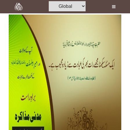
Home
Al-Quran
Books
Media
Madani Channel
Volunteer Portal
Rohani Ilaj
Donation
Blog
Magazine
Departments