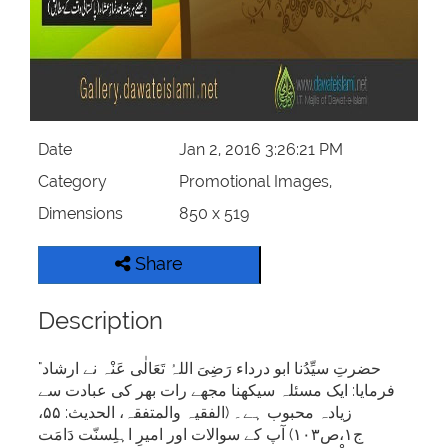
Our Websites
More
Date
Jan 2, 2016 3:26:21 PM
Category
Promotional Images,
Dimensions
850 x 519
Share
Description
"حضرتِ سیِّدُنا ابو درداء رَضِیَ اللہُ تَعَالٰی عَنْہ نے ارشاد
فرمایا: ایک مسئلہ سیکھنا مجھے رات بھر کی عبادت سے
زیادہ محبوب ہے۔ (الفقیہ والمتفقہ، الحدیث: ۵۵،
ج۱،ص۱۰۳) آپ کے سوالات اور امیرِ اہلِسنّت دَامَت