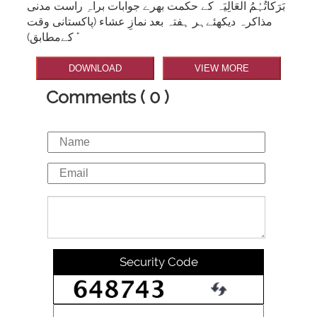
بَرَکاتُہُمُ الْعَالِیَہ کے حکمت بھرے جوابات براہِ راست مدنی
مذاکرہ دیکھئےہر ہفتہ بعد نمازِ عشاء (پاکستانی وقت
کےمطابق) "
DOWNLOAD
VIEW MORE
Comments ( 0 )
Security Code